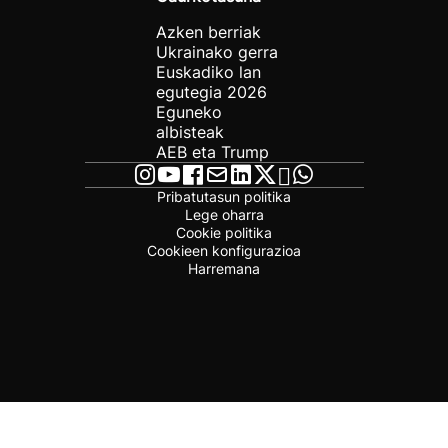
Azken berriak
Ukrainako gerra
Euskadiko lan
egutegia 2026
Eguneko
albisteak
AEB eta Trump
Pribatutasun politika
Lege oharra
Cookie politika
Cookieen konfigurazioa
Harremana