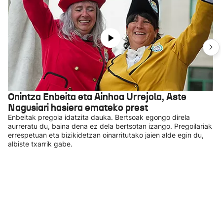
Onintza Enbeita eta Ainhoa Urrejola, Aste
Nagusiari hasiera emateko prest
Enbeitak pregoia idatzita dauka. Bertsoak egongo direla
aurreratu du, baina dena ez dela bertsotan izango. Pregoilariak
errespetuan eta bizikidetzan oinarritutako jaien alde egin du,
albiste txarrik gabe.