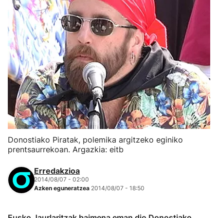
Donostiako Piratak, polemika argitzeko eginiko
prentsaurrekoan. Argazkia: eitb
Erredakzioa
2014/08/07 - 02:00
Azken eguneratzea
2014/08/07 - 18:50
Eusko Jaurlaritzak baimena eman dio Donostiako