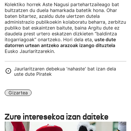
Kolektiko horrek Aste Nagusi partehartzaileago bat
bultzatzen du duela hamarkada batetik hona. Ohar
baten bitartez, azaldu dute ulertzen dutela
administrazio publikoekin kolaboratu beharra, zerbitzu
publiko bat eskaintzen baitute, baina Argitu dute ez
daudela prest urtero eskatzen dizkieten “baldintza
itogarriagoak” onartzeko. Hori dela eta,
uste dute
datorren urtean antzeko arazoak izango dituztela
Eusko Jaurlaritzarekin.
Jaurlaritzaren debekua 'nahaste' bat izan dela
uste dute Piratek
Gizartea
Zure interesekoa izan daiteke