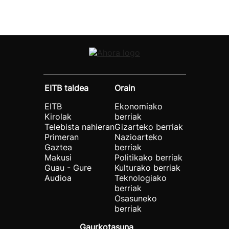
EITB taldea
Orain
EITB
Ekonomiako
Kirolak
berriak
Telebista nahieran
Gizarteko berriak
Primeran
Nazioarteko
Gaztea
berriak
Makusi
Politikako berriak
Guau - Gure
Kulturako berriak
Audioa
Teknologiako
berriak
Osasuneko
berriak
Gaurkotasuna