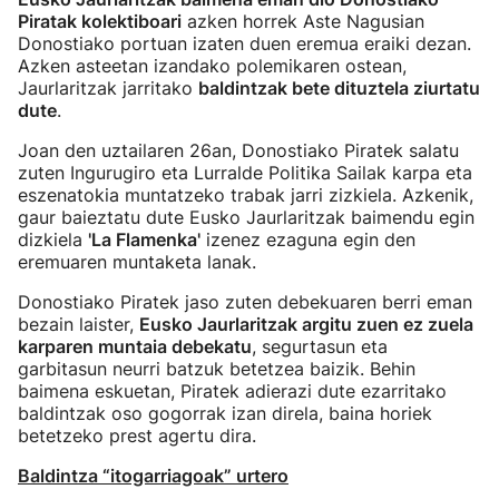
Piratak kolektiboari
azken horrek Aste Nagusian
Donostiako portuan izaten duen eremua eraiki dezan.
Azken asteetan izandako polemikaren ostean,
Jaurlaritzak jarritako
baldintzak bete dituztela ziurtatu
dute
.
Joan den uztailaren 26an, Donostiako Piratek salatu
zuten Ingurugiro eta Lurralde Politika Sailak karpa eta
eszenatokia muntatzeko trabak jarri zizkiela. Azkenik,
gaur baieztatu dute Eusko Jaurlaritzak baimendu egin
dizkiela
'La Flamenka'
izenez ezaguna egin den
eremuaren muntaketa lanak.
Donostiako Piratek jaso zuten debekuaren berri eman
bezain laister,
Eusko Jaurlaritzak argitu zuen ez zuela
karparen muntaia debekatu
, segurtasun eta
garbitasun neurri batzuk betetzea baizik. Behin
baimena eskuetan, Piratek adierazi dute ezarritako
baldintzak oso gogorrak izan direla, baina horiek
betetzeko prest agertu dira.
Baldintza “itogarriagoak” urtero