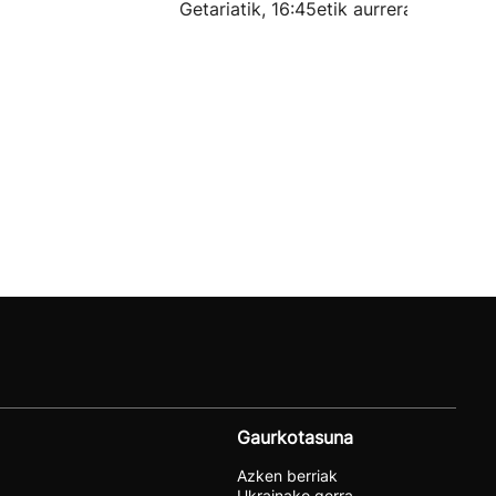
Getariatik, 16:45etik aurrera.
Gaurkotasuna
Azken berriak
Ukrainako gerra