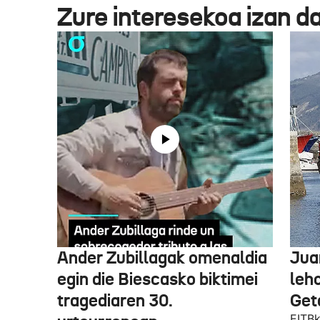
Zure interesekoa izan d
Ander Zubillagak omenaldia
Jua
egin die Biescasko biktimei
leh
tragediaren 30.
Get
EITBk