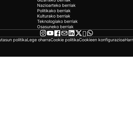
Nazioarteko berriak
Politikako berriak
Kulturako berriak
Teknologiako berriak
Osasuneko berriak
utasun politika
Lege oharra
Cookie politika
Cookieen konfigurazioa
Har