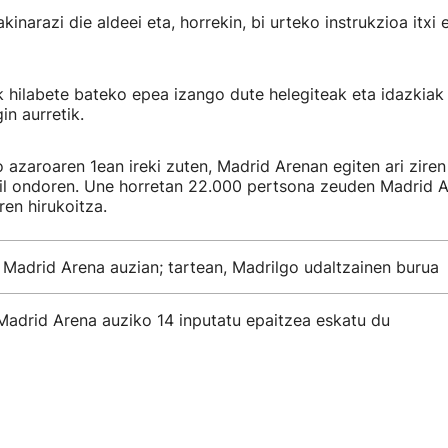
kinarazi die aldeei eta, horrekin, bi urteko instrukzioa itxi
k hilabete bateko epea izango dute helegiteak eta idazkiak
in aurretik.
 azaroaren 1ean ireki zuten, Madrid Arenan egiten ari ziren
hil ondoren. Une horretan 22.000 pertsona zeuden Madrid A
en hirukoitza.
 Madrid Arena auzian; tartean, Madrilgo udaltzainen burua
Madrid Arena auziko 14 inputatu epaitzea eskatu du