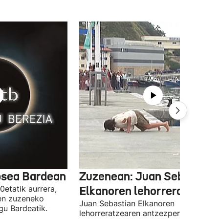
psea Bardean
Zuzenean: Juan Sebastian
etatik aurrera,
Elkanoren lehorreratzea
en zuzeneko
Juan Sebastian Elkanoren
gu Bardeatik.
lehorreratzearen antzezpena zuzene