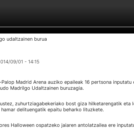
lgo udaltzainen burua
014/09/01 - 14:15
Palop Madrid Arena auziko epaileak 16 pertsona inputatu d
udo Madrilgo Udaltzainen buruzagia.
stez, zuhurtziagabekeriako bost giza hilketarengatik eta l
hamar delituengatik epaitu beharko lituzkete.
ores Halloween ospatzeko jaiaren antolatzailea ere inputat