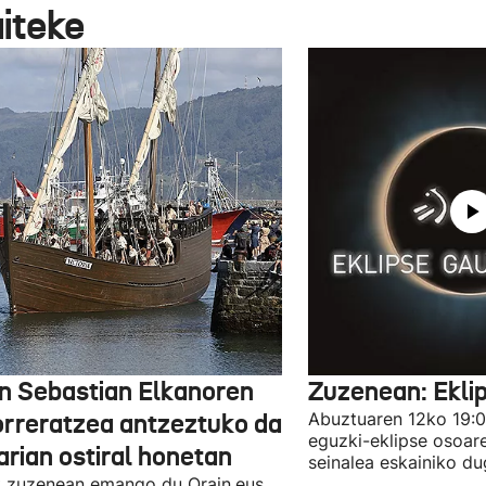
aiteke
n Sebastian Elkanoren
Zuzenean: Ekli
orreratzea antzeztuko da
Abuztuaren 12ko 19:00
eguzki-eklipse osoar
arian ostiral honetan
seinalea eskainiko du
 zuzenean emango du Orain.eus