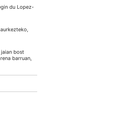
 egin du Lopez-
 aurkezteko,
 jaian bost
rena barruan,