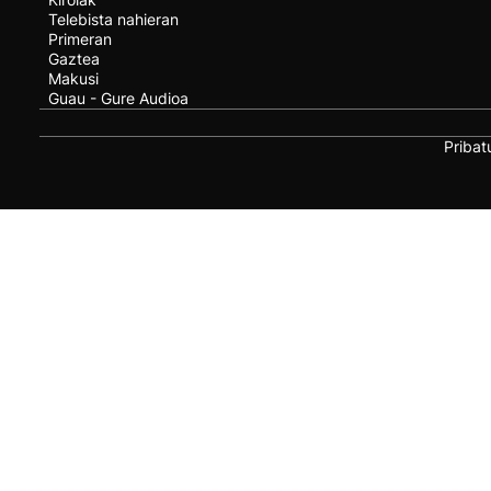
Telebista nahieran
Primeran
Gaztea
Makusi
Guau - Gure Audioa
Pribat