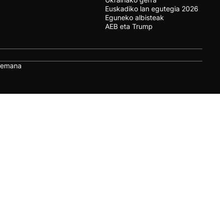
Euskadiko lan egutegia 2026
Eguneko albisteak
AEB eta Trump
remana