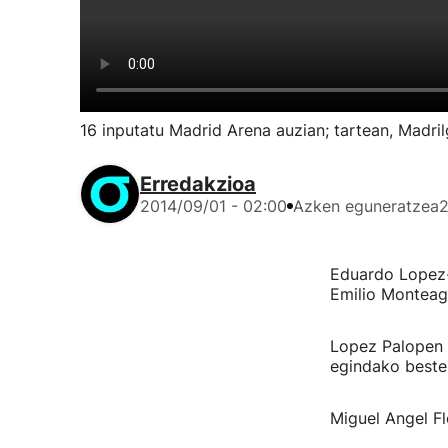
16 inputatu Madrid Arena auzian; tartean, Madri
Erredakzioa
2014/09/01 - 02:00
Azken eguneratzea
2
Eduardo Lopez-
Emilio Monteag
Lopez Palopen u
egindako beste 
Miguel Angel Fl