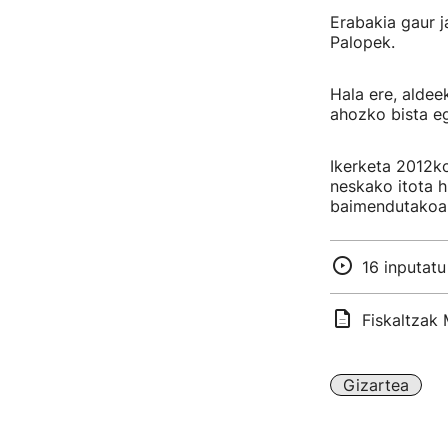
Erabakia gaur ja
Palopek.
Hala ere, aldee
ahozko bista eg
Ikerketa 2012ko
neskako itota 
baimendutakoar
16 inputatu
Fiskaltzak 
Gizartea