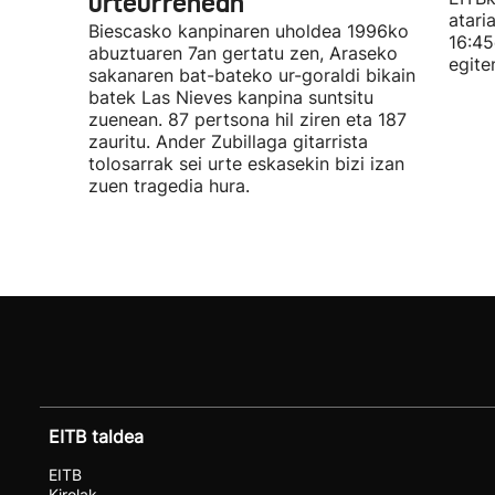
urteurrenean
atari
Biescasko kanpinaren uholdea 1996ko
16:45
abuztuaren 7an gertatu zen, Araseko
egite
sakanaren bat-bateko ur-goraldi bikain
batek Las Nieves kanpina suntsitu
zuenean. 87 pertsona hil ziren eta 187
zauritu. Ander Zubillaga gitarrista
tolosarrak sei urte eskasekin bizi izan
zuen tragedia hura.
EITB taldea
EITB
Kirolak