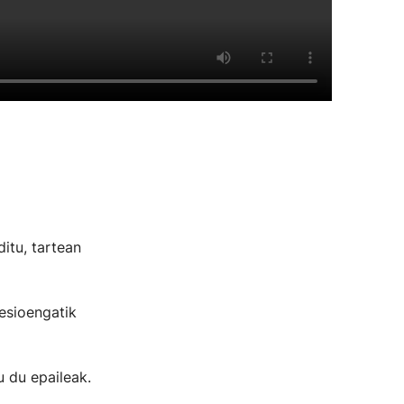
itu, tartean
esioengatik
u du epaileak.