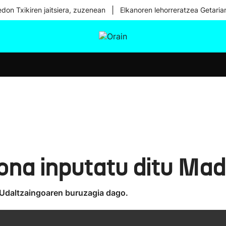
|
don Txikiren jaitsiera, zuzenean
Elkanoren lehorreratzea Getaria
tura
Ikusmiran
Egural
Osasuna
Teknologia
ona inputatu ditu Mad
 Udaltzaingoaren buruzagia dago.