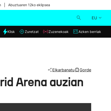
|
n
Abuztuaren 12ko eklipsea
EU
dia
Klisk
Zuretzat
Zuzenekoak
Azken berriak
Klisk
Zuzenekoak
Zuretzat
Elkarbanatu
Gorde
rid Arena auzian
Azken berriak