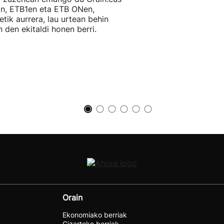
an, ETB1en eta ETB ONen,
etik aurrera, lau urtean behin
n den ekitaldi honen berri.
Orain
Ekonomiako berriak
Gizarteko berriak