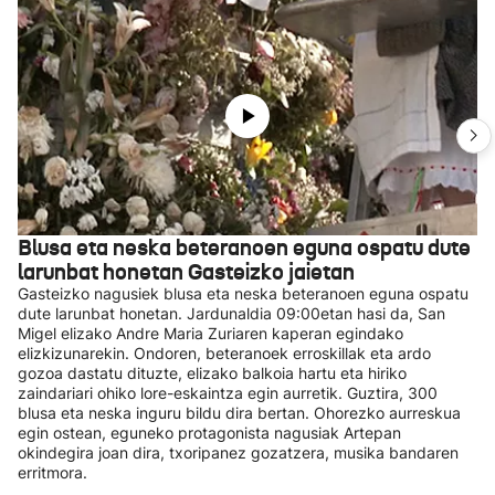
Blusa eta neska beteranoen eguna ospatu dute
larunbat honetan Gasteizko jaietan
Gasteizko nagusiek blusa eta neska beteranoen eguna ospatu
dute larunbat honetan. Jardunaldia 09:00etan hasi da, San
Migel elizako Andre Maria Zuriaren kaperan egindako
elizkizunarekin. Ondoren, beteranoek erroskillak eta ardo
gozoa dastatu dituzte, elizako balkoia hartu eta hiriko
zaindariari ohiko lore-eskaintza egin aurretik. Guztira, 300
blusa eta neska inguru bildu dira bertan. Ohorezko aurreskua
egin ostean, eguneko protagonista nagusiak Artepan
okindegira joan dira, txoripanez gozatzera, musika bandaren
erritmora.