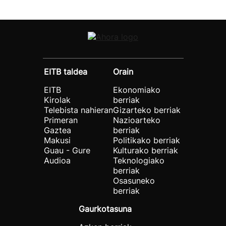
EITB taldea
Orain
EITB
Ekonomiako
Kirolak
berriak
Telebista nahieran
Gizarteko berriak
Primeran
Nazioarteko
Gaztea
berriak
Makusi
Politikako berriak
Guau - Gure
Kulturako berriak
Audioa
Teknologiako
berriak
Osasuneko
berriak
Gaurkotasuna