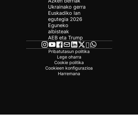
Azken berriak
Ukrainako gerra
Euskadiko lan
egutegia 2026
Eguneko
albisteak
AEB eta Trump
Pribatutasun politika
Lege oharra
Cookie politika
Cookieen konfigurazioa
Harremana