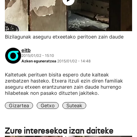
Bizilagunak aseguru etxeetako peritoen zain daude
eitb
2015/01/02 - 15:10
Azken eguneratzea
2015/01/02 - 14:48
Kaltetuek perituen bisita espero dute kalteak
zenbatzen hasteko. Etxera itzuli ezin diren familiak
aseguru etxeen erantzunaren zain daude hurrengo
hilabeteak non pasako dituzten jakiteko.
Gizartea
Getxo
Suteak
Zure interesekoa izan daiteke