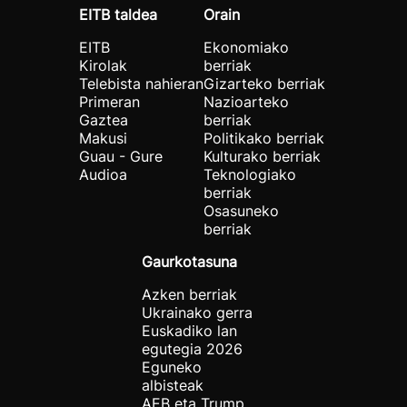
EITB taldea
Orain
EITB
Ekonomiako
Kirolak
berriak
Telebista nahieran
Gizarteko berriak
Primeran
Nazioarteko
Gaztea
berriak
Makusi
Politikako berriak
Guau - Gure
Kulturako berriak
Audioa
Teknologiako
berriak
Osasuneko
berriak
Gaurkotasuna
Azken berriak
Ukrainako gerra
Euskadiko lan
egutegia 2026
Eguneko
albisteak
AEB eta Trump