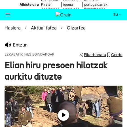
|
|
Albiste dira
Piraten
igoera
portugaldarrak
Abordatzea
Gasteizen
hondartzetan
EU
Hasiera
Aktualitatea
Gizartea
Aktualitatea
Bilatzailea
Politika
Entzun
EZKABATIK IHES EGINDAKOAK
Elkarbanatu
Gorde
Kultura
Elian hiru presoen hilotzak
aurkitu dituzte
Ikusmiran
Eguraldia