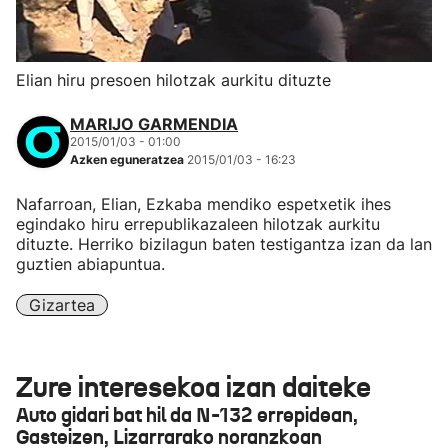
Elian hiru presoen hilotzak aurkitu dituzte
MARIJO GARMENDIA
2015/01/03 - 01:00
Azken eguneratzea
2015/01/03 - 16:23
Nafarroan, Elian, Ezkaba mendiko espetxetik ihes
egindako hiru errepublikazaleen hilotzak aurkitu
dituzte. Herriko bizilagun baten testigantza izan da lan
guztien abiapuntua.
Gizartea
Zure interesekoa izan daiteke
Auto gidari bat hil da N-132 errepidean,
Gasteizen, Lizarrarako noranzkoan