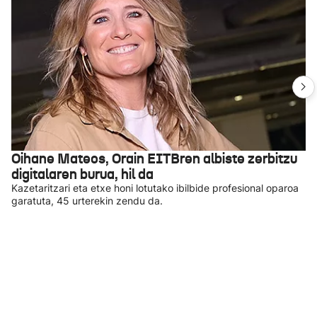
Oihane Mateos, Orain EITBren albiste zerbitzu
digitalaren burua, hil da
Kazetaritzari eta etxe honi lotutako ibilbide profesional oparoa
garatuta, 45 urterekin zendu da.