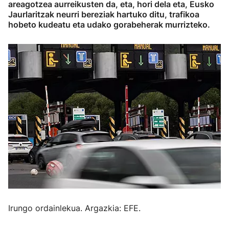
areagotzea aurreikusten da, eta, hori dela eta, Eusko
Jaurlaritzak neurri bereziak hartuko ditu, trafikoa
hobeto kudeatu eta udako gorabeherak murrizteko.
Irungo ordainlekua. Argazkia: EFE.