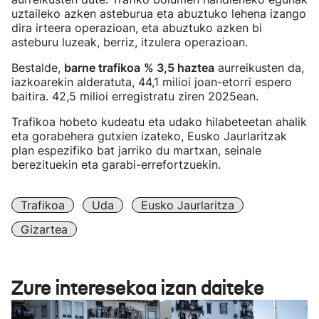
uztaileko azken asteburua eta abuztuko lehena izango
dira irteera operazioan, eta abuztuko azken bi
asteburu luzeak, berriz, itzulera operazioan.
Bestalde,
barne trafikoa
% 3,5 haztea
aurreikusten da,
iazkoarekin alderatuta, 44,1 milioi joan-etorri espero
baitira. 42,5 milioi erregistratu ziren 2025ean.
Trafikoa hobeto kudeatu eta udako hilabeteetan ahalik
eta gorabehera gutxien izateko, Eusko Jaurlaritzak
plan espezifiko bat jarriko du martxan, seinale
berezituekin eta garabi-errefortzuekin.
Trafikoa
Uda
Eusko Jaurlaritza
Gizartea
Zure interesekoa izan daiteke