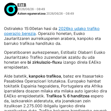
EITB
2026/06/26 - 08:49
Azken eguneratzea
2026/06/26 - 08:49
Ostiraleko 15:00etan hasi da
2026ko udako trafiko
operazio berezia
. Operazio honetan, Eusko
Jaurlaritzaren aurreikuspenen arabera, kanpoko eta
barruko trafikoa handituko da.
Operatiboaren aurkezpenean, Estibaliz Olabarri Eusko
Jaurlaritzako Trafiko zuzendariak azaldu du uda
honetan ere
bi
zirkulazio-fluxu
izango direla EAEko
errepideetan.
Alde batetik,
kanpoko trafikoa
, batez ere Itsasarteko
Pasabidea Operazioari lotutakoa. Europako hainbat
tokitatik Espainia hegoaldera, Portugalera eta Afrika
iparraldera doazen milaka eta milaka auto igaroko dira
EAEko errepideetatik.
Trafikoa % 6 handitzea
espero
da, iazkoarekin alderatuta, eta joanekoan zein
itzulikoan 2.275.000 ibilgailu igaroko direla
aurreikusten dute. Trafiko bolumen handieneko egunak