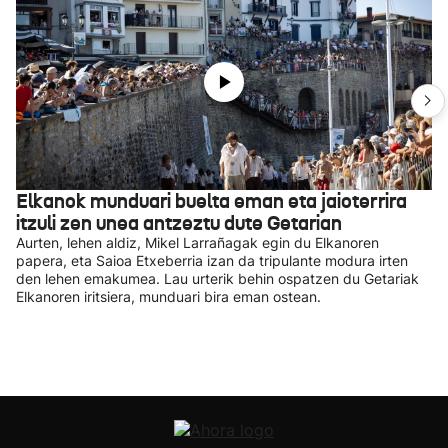
Elkanok munduari buelta eman eta jaioterrira
itzuli zen unea antzeztu dute Getarian
Aurten, lehen aldiz, Mikel Larrañagak egin du Elkanoren
papera, eta Saioa Etxeberria izan da tripulante modura irten
den lehen emakumea. Lau urterik behin ospatzen du Getariak
Elkanoren iritsiera, munduari bira eman ostean.