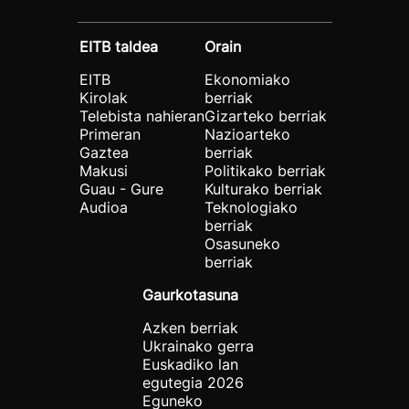
EITB taldea
Orain
EITB
Ekonomiako
Kirolak
berriak
Telebista nahieran
Gizarteko berriak
Primeran
Nazioarteko
Gaztea
berriak
Makusi
Politikako berriak
Guau - Gure
Kulturako berriak
Audioa
Teknologiako
berriak
Osasuneko
berriak
Gaurkotasuna
Azken berriak
Ukrainako gerra
Euskadiko lan
egutegia 2026
Eguneko