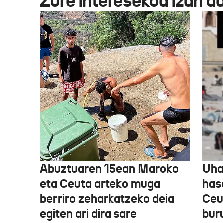
Zure interesekoa izan d
Abuztuaren 15ean Maroko
Uha
eta Ceuta arteko muga
has
berriro zeharkatzeko deia
Ceu
egiten ari dira sare
bur