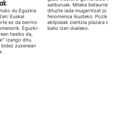
ak
sailburuak. Milaka betaurreko banatu
atuko du Eguzkia
dituzte iada mugarritzat jo duen
2an: Euskal
fenomenoa ikusteko. Pozik agertu da
arte ez da berriro
eklipseak zientzia plazara eramateko
nomenorik. Eguzki-
balio izan duelako.
rean hasiko da,
r" izango ditu.
n bidez zuzenean
a.