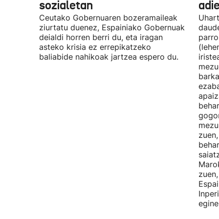
sozialetan
adi
Ceutako Gobernuaren bozeramaileak
Uhart
ziurtatu duenez, Espainiako Gobernuak
daude
deialdi horren berri du, eta iragan
parro
asteko krisia ez errepikatzeko
(lehe
baliabide nahikoak jartzea espero du.
irist
mezue
barka
ezaba
apaiz
behar
gogor
mezur
zuen,
behar
saiat
Marok
zuen,
Espai
Inper
egine