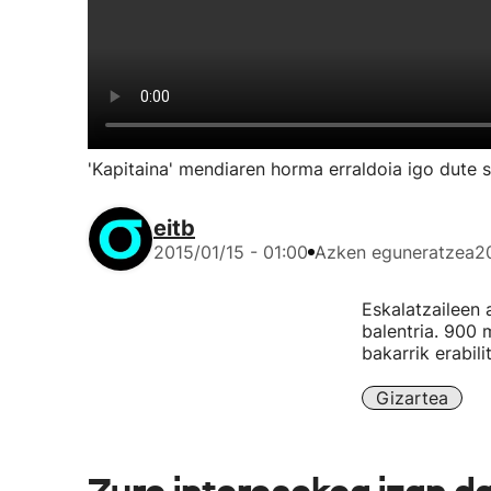
'Kapitaina' mendiaren horma erraldoia igo dute s
eitb
2015/01/15 - 01:00
Azken eguneratzea
2
Eskalatzaileen 
balentria. 900 
bakarrik erabili
Gizartea