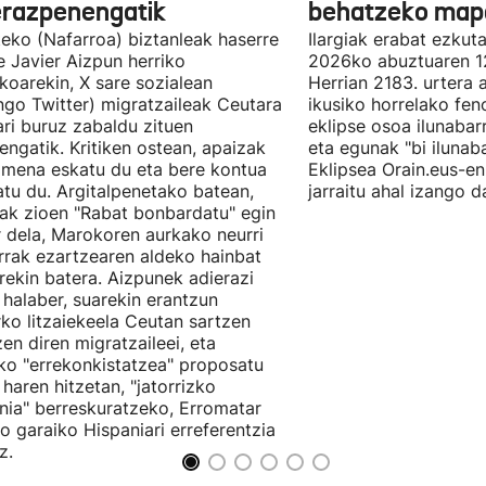
erazpenengatik
behatzeko map
eko (Nafarroa) biztanleak haserre
Ilargiak erabat ezkut
 Javier Aizpun herriko
2026ko abuztuaren 1
koarekin, X sare sozialean
Herrian 2183. urtera 
ngo Twitter) migratzaileak Ceutara
ikusiko horrelako fe
eari buruz zabaldu zituen
eklipse osoa ilunabar
ngatik. Kritiken ostean, apaizak
eta egunak "bi ilunaba
mena eskatu du eta bere kontua
Eklipsea Orain.eus-e
tu du. Argitalpenetako batean,
jarraitu ahal izango d
ak zioen "Rabat bonbardatu" egin
 dela, Marokoren aurkako neurri
rak ezartzearen aldeko hainbat
ekin batera. Aizpunek adierazi
 halaber, suarekin erantzun
ko litzaiekeela Ceutan sartzen
zen diren migratzaileei, eta
o "errekonkistatzea" proposatu
 haren hitzetan, "jatorrizko
nia" berreskuratzeko, Erromatar
io garaiko Hispaniari erreferentzia
z.