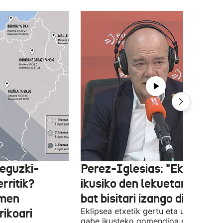
 eguzki-
Perez-Iglesias: "Eklipsea
rritik?
ikusiko den lekuetan milioi
emen
bat bisitari izango dira"
ikoari
Eklipsea etxetik gertu eta urrun joan
gabe ikusteko gomendioa egin du