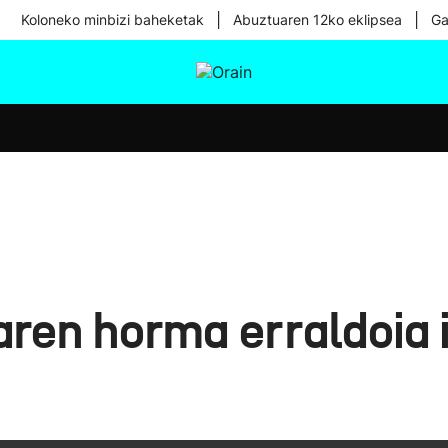
|
|
Koloneko minbizi baheketak
Abuztuaren 12ko eklipsea
Ga
tura
Ikusmiran
Egural
Osasuna
Teknologia
aren horma erraldoia 