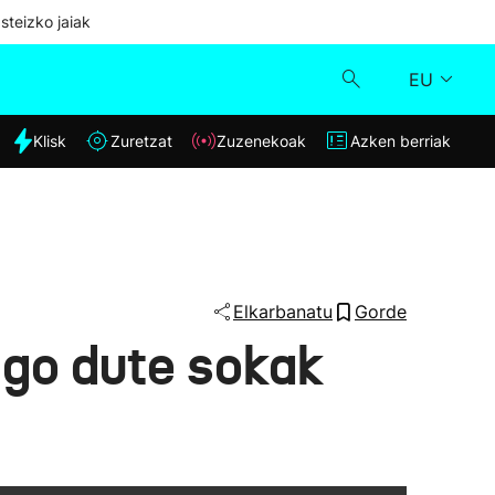
steizko jaiak
EU
dia
Klisk
Zuretzat
Zuzenekoak
Azken berriak
Klisk
Zuzenekoak
Zuretzat
Elkarbanatu
Gorde
igo dute sokak
Azken berriak