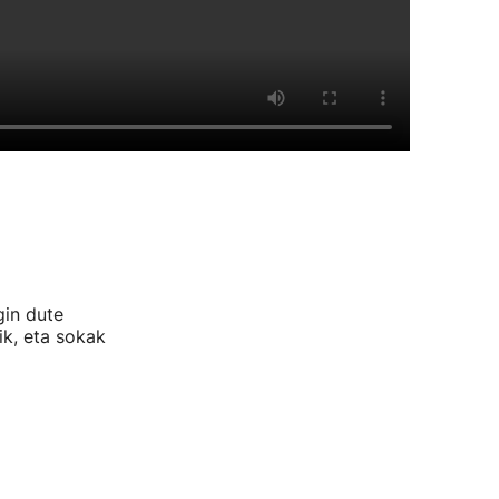
gin dute
ik, eta sokak