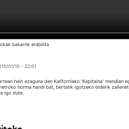
okak bakarrik erabilita
015/01/15 - 22:01
artean hain ezaguna den Kaliforniako 'Kapitaina' mendian e
metroko horma handi bat, bertatik igotzeko biderik zailenet
ta igo dute.