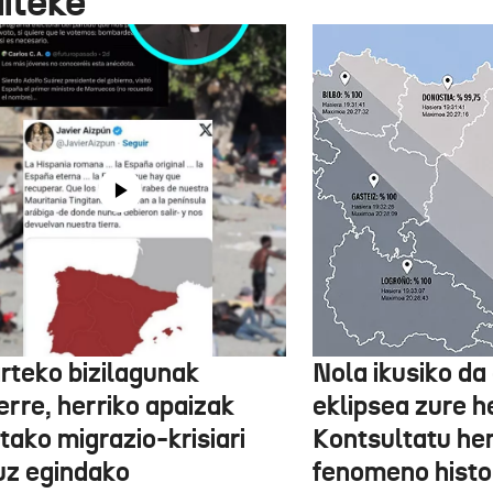
aiteke
rteko bizilagunak
Nola ikusiko da
erre, herriko apaizak
eklipsea zure he
tako migrazio-krisiari
Kontsultatu h
uz egindako
fenomeno histor