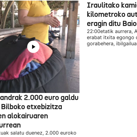
Iraulitako kami
kilometroko aut
eragin ditu Bai
22:00etatik aurrera, 
erabat itxita egongo 
gorabehera, ibilgailua
jandrak 2.000 euro galdu
 Bilboko etxebizitza
en alokairuaren
zurrean
tuak salatu duenez, 2.000 euroko