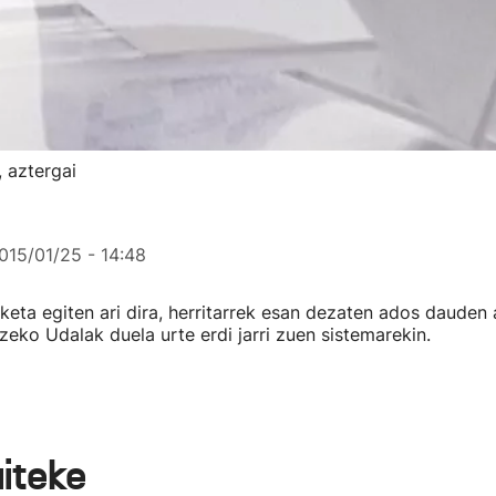
 aztergai
015/01/25 - 14:48
keta egiten ari dira, herritarrek esan dezaten ados dauden 
eko Udalak duela urte erdi jarri zuen sistemarekin.
aiteke