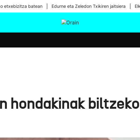
|
|
ko etxebizitza batean
Edurne eta Zeledon Txikiren jaitsiera
El
tura
Ikusmiran
Egural
Osasuna
Teknologia
n hondakinak biltzeko