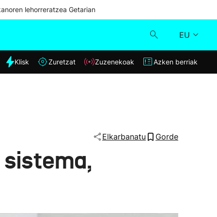
kanoren lehorreratzea Getarian
EU
dia
Klisk
Zuretzat
Zuzenekoak
Azken berriak
Klisk
Zuzenekoak
Zuretzat
Elkarbanatu
Gorde
 sistema,
Azken berriak