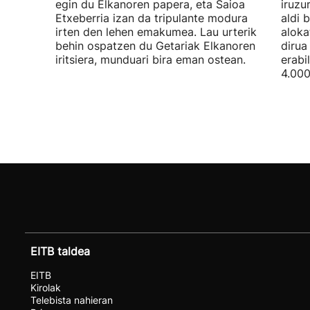
egin du Elkanoren papera, eta Saioa
iruzu
Etxeberria izan da tripulante modura
aldi 
irten den lehen emakumea. Lau urterik
aloka
behin ospatzen du Getariak Elkanoren
dirua
iritsiera, munduari bira eman ostean.
erabi
4.000
EITB taldea
EITB
Kirolak
Telebista nahieran