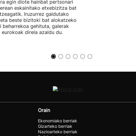
rra egin diote hainbat pertsonari
berean eskainitako etxebizitza bat
tzeagatik. Iruzurrez galdutako
 eta beste bizitoki bat alokatzeko
li beharrekoa gehituta, galerak
 eurokoak direla azaldu du.
Orain
Ekonomiako berriak
Gizarteko berriak
Nazioarteko berriak