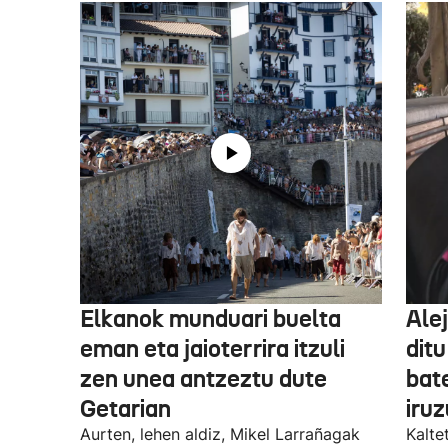
Elkanok munduari buelta
Ale
eman eta jaioterrira itzuli
ditu
zen unea antzeztu dute
bat
Getarian
iru
Aurten, lehen aldiz, Mikel Larrañagak
Kalte