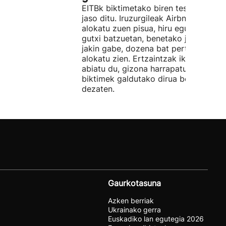
EITBk biktimetako biren testigantzak
jaso ditu. Iruzurgileak Airbnb bidez
alokatu zuen pisua, hiru egunez. Ordu
gutxi batzuetan, benetako jabeak eze
jakin gabe, dozena bat pertsonari
alokatu zien. Ertzaintzak ikerketa
abiatu du, gizona harrapatu eta
biktimek galdutako dirua berreskura
dezaten.
Gaurkotasuna
Azken berriak
Ukrainako gerra
Euskadiko lan egutegia 2026