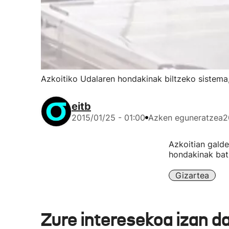
Azkoitiko Udalaren hondakinak biltzeko sistema,
eitb
2015/01/25 - 01:00
Azken eguneratzea
2
Azkoitian galde
hondakinak batz
Gizartea
Zure interesekoa izan d