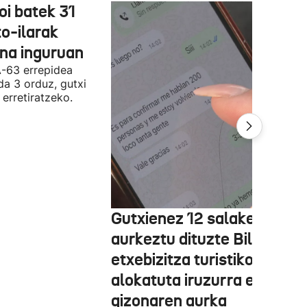
oi batek 31
o-ilarak
ona inguruan
A-63 errepidea
da 3 orduz, gutxi
 erretiratzeko.
Gutxienez 12 salaketa
aurkeztu dituzte Bilbon
etxebizitza turistiko bat
alokatuta iruzurra egin zue
gizonaren aurka