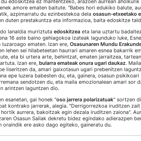
 du edoskitzea ez mantentzeko, arazoen aurrean aholkurik 
enek amore ematen baitute. "Babes hori edukiko balute, au
atik, azpimarratu du ezinbestekoa dela
osasun-etxeetako e
n duten prestakuntza eta informazioa, baita edoskitze tald
do lanaldia murriztuta
edoskitzea
eta lana uztartu badaitez
na 16 aste baino gehiagokoa izateak lagunduko luke, Esne
a luzaroago ematen. Izan ere,
Osasunaren Mundu Erakund
aren lehen sei hilabeteetan haurrari amaren esnea bakarrik e
e, eta bi urtera arte, behintzat, ematen jarraitzea, tartea
artuta. Izan ere,
bularra emateak onura ugari daukaz
. Mail
be liseritzen da, amari gaixotasun ugari prebenitzen laguntz
na epe luzera babesten du, eta, gainera, osasun psikikoari
rremana sendotzen du, eta maila emozionalean amari sor d
un arintzen laguntzen dio.
n esanetan, gai honek "
oso jarrera polarizatuak
" sortzen di
at kontrako jarrerak, alegia. "Derrigorrezkoa iruditzen zait
hortik aurrera, bakoitzak egin dezala iruditzen zaiona". A
zaren Osasun Sailak dekretu bidez egindako adierazpen ber
 oraindik ere asko dago egiteko, gaineratu du.