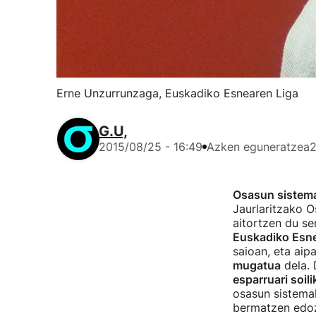
Erne Unzurrunzaga, Euskadiko Esnearen Liga
G.U,
2015/08/25 - 16:49
Azken eguneratzea
2
Osasun sistema
Jaurlaritzako O
aitortzen du s
Euskadiko Esne
saioan, eta aip
mugatua
dela. 
esparruari soil
osasun sistemak
bermatzen edoz