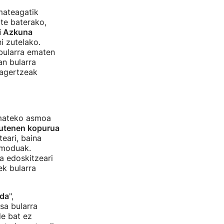
mateagatik
te baterako,
ki Azkuna
i zutelako.
bularra ematen
an bularra
 agertzeak
emateko asmoa
dutenen kopurua
teari, baina
 moduak.
a edoskitzeari
k bularra
 da
",
sa bularra
e bat ez