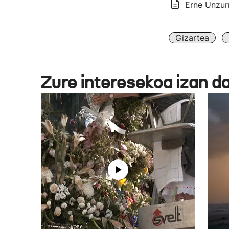
Erne Unzurr
Gizartea
Zure interesekoa izan d