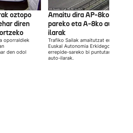
rak oztopo
Amaitu dira AP-8ko Irun
ehar diren
pareko eta A-8ko auto-
ortzeko
ilarak
a oporraldiek
Trafiko Sailak amaitutzat eman ditu
an
Euskal Autonomia Erkidegoko
har den odol
errepide-sareko bi puntutan sortutak
auto-ilarak.