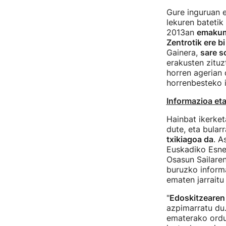
Gure inguruan e
lekuren bateti
2013an
emakume
Zentrotik ere b
Gainera,
sare s
erakusten zituz
horren agerian 
horrenbesteko i
Informazioa et
Hainbat ikerke
dute, eta bular
txikiagoa da
. A
Euskadiko Esne
Osasun Sailare
buruzko inform
ematen jarraitu
"
Edoskitzearen 
azpimarratu du
ematerako ordu