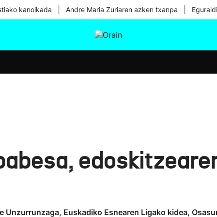
|
|
tiako kanoikada
Andre Maria Zuriaren azken txanpa
Egurald
tura
Ikusmiran
Egural
Osasuna
Teknologia
babesa, edoskitzeare
 Erne Unzurrunzaga, Euskadiko Esnearen Ligako kidea, Osasu