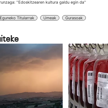
unzaga: ''Edoskitzearen kultura galdu egin da''
Eguneko Titularrak
Umeak
Gurasoak
aiteke