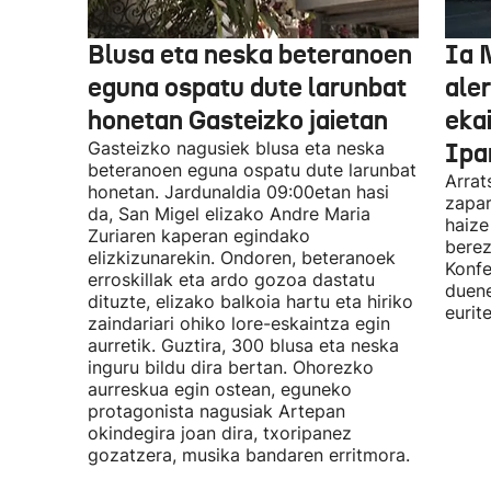
Blusa eta neska beteranoen
Ia 
eguna ospatu dute larunbat
ale
honetan Gasteizko jaietan
eka
Gasteizko nagusiek blusa eta neska
Ipa
beteranoen eguna ospatu dute larunbat
Arrat
honetan. Jardunaldia 09:00etan hasi
zapar
da, San Migel elizako Andre Maria
haize
Zuriaren kaperan egindako
berez
elizkizunarekin. Ondoren, beteranoek
Konfe
erroskillak eta ardo gozoa dastatu
duene
dituzte, elizako balkoia hartu eta hiriko
eurit
zaindariari ohiko lore-eskaintza egin
aurretik. Guztira, 300 blusa eta neska
inguru bildu dira bertan. Ohorezko
aurreskua egin ostean, eguneko
protagonista nagusiak Artepan
okindegira joan dira, txoripanez
gozatzera, musika bandaren erritmora.