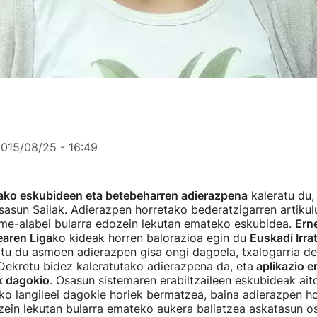
015/08/25 - 16:49
ko eskubideen eta betebeharren adierazpena
kaleratu du, 
sasun Sailak. Adierazpen horretako bederatzigarren artikul
eme-alabei bularra edozein lekutan emateko eskubidea.
Ern
aren Liga
ko kideak horren balorazioa egin du
Euskadi Irrat
atu du asmoen adierazpen gisa ongi dagoela, txalogarria de
Dekretu bidez kaleratutako adierazpena da, eta
aplikazio 
ik dagokio
. Osasun sistemaren erabiltzaileen eskubideak aito
o langileei dagokie horiek bermatzea, baina adierazpen h
ein lekutan bularra emateko aukera baliatzea askatasun o