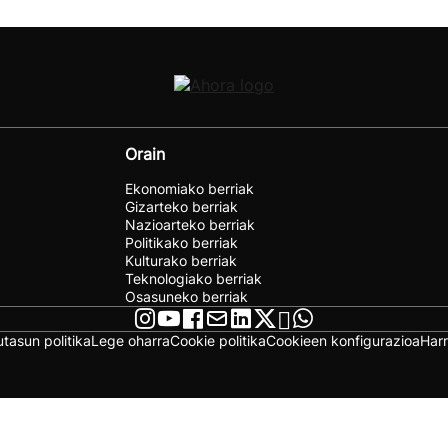
Orain
Ekonomiako berriak
Gizarteko berriak
Nazioarteko berriak
Politikako berriak
Kulturako berriak
Teknologiako berriak
Osasuneko berriak
utasun politika
Lege oharra
Cookie politika
Cookieen konfigurazioa
Har