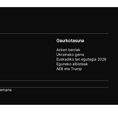
Gaurkotasuna
Azken berriak
Ukrainako gerra
Euskadiko lan egutegia 2026
Eguneko albisteak
AEB eta Trump
remana