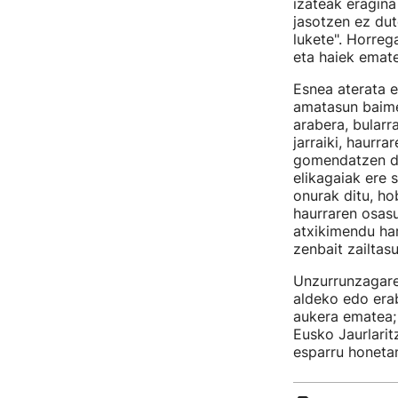
izateak eragina
jasotzen ez dut
lukete". Horreg
eta haiek emate
Esnea aterata e
amatasun baime
arabera, bularr
jarraiki, haurr
gomendatzen dut
elikagaiak ere s
onurak ditu, ho
haurraren osasu
atxikimendu ha
zenbait zailtas
Unzurrunzagare
aldeko edo erab
aukera ematea; 
Eusko Jaurlarit
esparru honetan