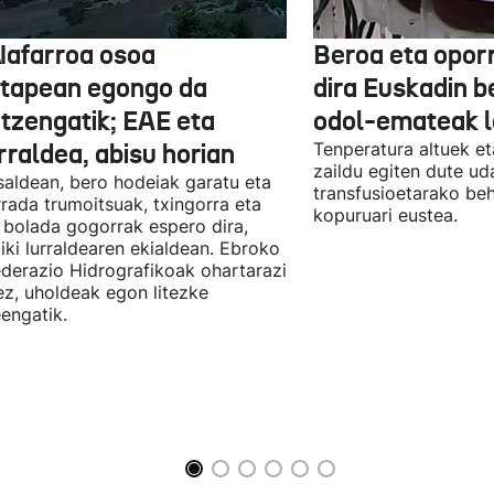
Nafarroa osoa
Beroa eta opor
rtapean egongo da
dira Euskadin b
itzengatik; EAE eta
odol-emateak l
rraldea, abisu horian
Tenperatura altuek et
zaildu egiten dute ud
saldean, bero hodeiak garatu eta
transfusioetarako be
rada trumoitsuak, txingorra eta
kopuruari eustea.
 bolada gogorrak espero dira,
iki lurraldearen ekialdean. Ebroko
derazio Hidrografikoak ohartarazi
z, uholdeak egon litezke
eengatik.