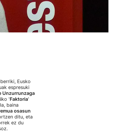
berriki, Eusko
uak espresuki
e Unzurrunzaga
i
ko '
Faktoria
'
la, baina
eremua osasun
rtzen ditu, eta
orrek ez du
soz.