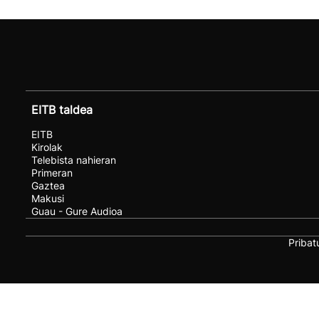
EITB taldea
EITB
Kirolak
Telebista nahieran
Primeran
Gaztea
Makusi
Guau - Gure Audioa
Pribat