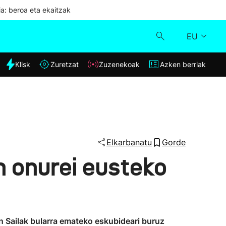
ia: beroa eta ekaitzak
EU
dia
Klisk
Zuretzat
Zuzenekoak
Azken berriak
Klisk
Zuzenekoak
Zuretzat
Elkarbanatu
Gorde
n onurei eusteko
Azken berriak
n Sailak bularra emateko eskubideari buruz