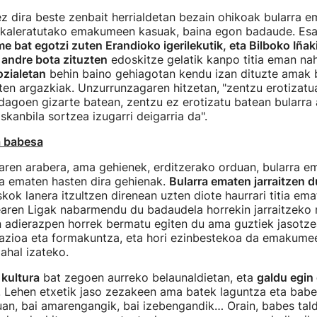
z dira beste zenbait herrialdetan bezain ohikoak bularra e
k kaleratutako emakumeen kasuak, baina egon badaude. Esa
 bat egotzi zuten Erandioko igerilekutik, eta Bilboko Iña
i andre bota zituzten
edoskitze gelatik kanpo titia eman nah
ozialetan
behin baino gehiagotan kendu izan dituzte amak 
ten argazkiak. Unzurrunzagaren hitzetan,
"zentzu erotizatu
dagoen gizarte batean, zentzu ez erotizatu batean bularra
skanbila sortzea izugarri deigarria da".
a babesa
taren arabera, ama gehienek, erditzerako orduan, bularra 
ra ematen hasten dira gehienak.
Bularra ematen jarraitzen 
skok lanera itzultzen direnean uzten diote haurrari titia ema
aren Ligak nabarmendu du badaudela horrekin jarraitzeko
n adierazpen horrek bermatu egiten du ama guztiek jasotze
azioa eta formakuntza, eta hori ezinbestekoa da emakumee
 ahal izateko.
kultura
bat zegoen aurreko belaunaldietan, eta
galdu egin
. Lehen etxetik jaso zezakeen ama batek laguntza eta babe
an, bai amarengangik, bai izebengandik… Orain, babes tald