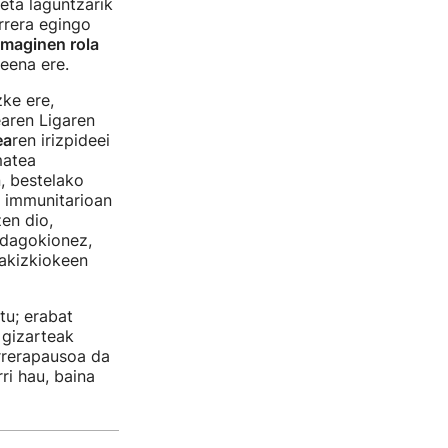
eta laguntzarik
rrera egingo
maginen rola
eena ere.
ke ere,
aren Ligaren
ea
ren irizpideei
matea
n, bestelako
a immunitarioan
en dio,
 dagokionez,
akizkiokeen
tu; erabat
 gizarteak
urrerapausoa da
ri hau, baina