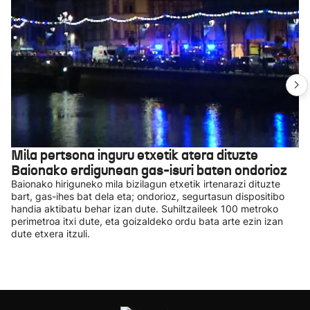
Mila pertsona inguru etxetik atera dituzte
Baionako erdigunean gas-isuri baten ondorioz
Baionako hiriguneko mila bizilagun etxetik irtenarazi dituzte
bart, gas-ihes bat dela eta; ondorioz, segurtasun dispositibo
handia aktibatu behar izan dute. Suhiltzaileek 100 metroko
perimetroa itxi dute, eta goizaldeko ordu bata arte ezin izan
dute etxera itzuli.