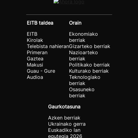
EITB taldea
Orain
EITB
Ekonomiako
Kirolak
berriak
Telebista nahieran
Gizarteko berriak
Primeran
Nazioarteko
Gaztea
berriak
Makusi
Politikako berriak
Guau - Gure
Kulturako berriak
Audioa
Teknologiako
berriak
Osasuneko
berriak
Gaurkotasuna
Azken berriak
Ukrainako gerra
Euskadiko lan
egutegia 2026