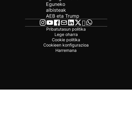
Eguneko
albisteak
AEB eta Trump
Pribatutasun politika
Lege oharra
Cookie politika
Cookieen konfigurazioa
Harremana