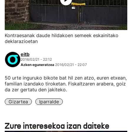
Kontraesanak daude hildakoen semeek eskainitako
deklarazioetan
eitb
2016/02/21 - 22:12
Azken eguneratzea
2016/02/21 - 22:07
50 urte inguruko bikote bat hil zen atzo, euren etxean,
familian izandako tiroketan. Fiskaltzaren arabera, goiz
da zer gertatu den jakiteko.
Gizartea
Iparralde
Zure interesekoa izan daiteke