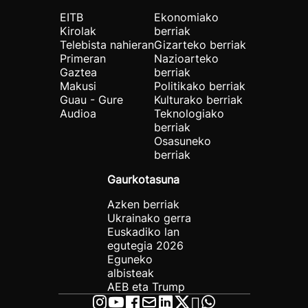
EITB
Ekonomiako
Kirolak
berriak
Telebista nahieran
Gizarteko berriak
Primeran
Nazioarteko
Gaztea
berriak
Makusi
Politikako berriak
Guau - Gure
Kulturako berriak
Audioa
Teknologiako
berriak
Osasuneko
berriak
Gaurkotasuna
Azken berriak
Ukrainako gerra
Euskadiko lan
egutegia 2026
Eguneko
albisteak
AEB eta Trump