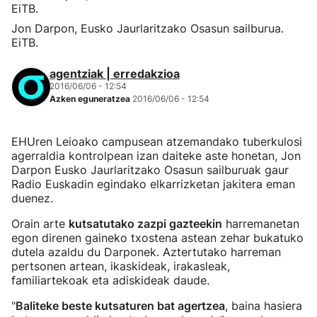
Jon Darpon, Eusko Jaurlaritzako Osasun sailburua.
EiTB.
agentziak | erredakzioa
2016/06/06 - 12:54
Azken eguneratzea
2016/06/06 - 12:54
EHUren Leioako campusean atzemandako tuberkulosi
agerraldia kontrolpean izan daiteke aste honetan, Jon
Darpon Eusko Jaurlaritzako Osasun sailburuak gaur
Radio Euskadin egindako elkarrizketan jakitera eman
duenez.
Orain arte
kutsatutako zazpi gazteekin
harremanetan
egon direnen gaineko txostena astean zehar bukatuko
dutela azaldu du Darponek. Aztertutako harreman
pertsonen artean, ikaskideak, irakasleak,
familiartekoak eta adiskideak daude.
"
Baliteke beste kutsaturen bat agertzea
, baina hasiera