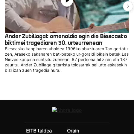
Ander Zubillagak omenaldia egin die Biescasko
biktimei tragediaren 30. urteurrenean
Biescasko kanpinaren uholdea 1996ko abuztuaren 7an gertatu
zen, Araseko sakanaren bat-bateko ur-goraldi bikain batek Las
Nieves kanpina suntsitu zuenean. 87 pertsona hil ziren eta 187
zauritu. Ander Zubillaga gitarrista tolosarrak sei urte eskasekin
bizi izan zuen tragedia hura.
EITB taldea
Orain