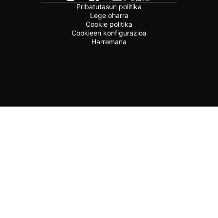
Pribatutasun politika
Lege oharra
Cookie politika
Cookieen konfigurazioa
Harremana