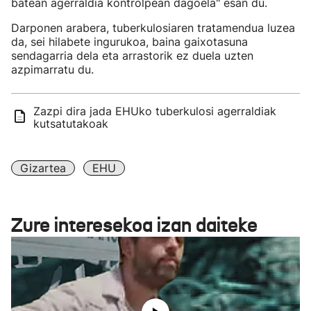
batean agerraldia kontrolpean dagoela" esan du.
Darponen arabera, tuberkulosiaren tratamendua luzea
da, sei hilabete ingurukoa, baina gaixotasuna
sendagarria dela eta arrastorik ez duela uzten
azpimarratu du.
Zazpi dira jada EHUko tuberkulosi agerraldiak
kutsatutakoak
Gizartea
EHU
Zure interesekoa izan daiteke