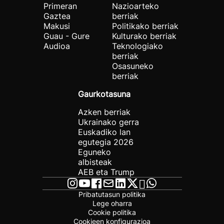
Primeran
Nazioarteko
Gaztea
berriak
Makusi
Politikako berriak
Guau - Gure
Kulturako berriak
Audioa
Teknologiako
berriak
Osasuneko
berriak
Gaurkotasuna
Azken berriak
Ukrainako gerra
Euskadiko lan
egutegia 2026
Eguneko
albisteak
AEB eta Trump
Pribatutasun politika
Lege oharra
Cookie politika
Cookieen konfigurazioa