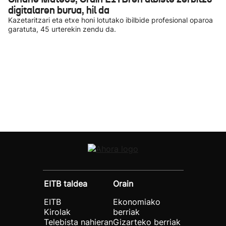
digitalaren burua, hil da
Kazetaritzari eta etxe honi lotutako ibilbide profesional oparoa
garatuta, 45 urterekin zendu da.
EITB taldea
Orain
EITB
Ekonomiako
Kirolak
berriak
Telebista nahieran
Gizarteko berriak