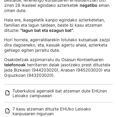
Bestalde, lehenengo kutsatuaren erresidentzian bizi
ziren 28 ikasleei egindako azterketek
negatibo
eman
omen dute.
Hala ere, ikasgelatik kanpo egindako azterketetan,
familian eta lagun taldean, beste bi kasu atzeman
dituzte:
"lagun bat eta ezagun bat"
.
Hori horrela, agerraldiarekin lotutako kutsatuak zazpi
dira dagoeneko, eta, kasuak agertu ahala, azterketa
gehiago egiten jarraitu dute.
Osakidetzak azpimarratu du Osasun Kontseiluaren
telefonoak
herritarren deiak jasotzeko prest dituztela
jada
Bizkaian (944203020), Araban (945203020) eta
Gipuzkoan (943203020).
Tuberkulosi agerraldi bat atzeman dute EHUren
Leioako campusean
7 kasu atzeman dituzte EHUko Leioako
kanpusaren inguruan