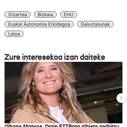
Gizartea
Bizkaia
EHU
Euskal Autonomia Erkidegoa
Gaixotasunak
Leioa
Zure interesekoa izan daiteke
Oihane Mateos, Orain EITBren albiste zerbitzu