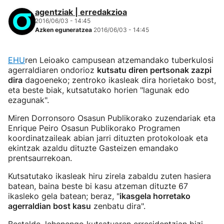
agentziak | erredakzioa
2016/06/03 - 14:45
Azken eguneratzea
2016/06/03 - 14:45
EHU
ren Leioako campusean atzemandako tuberkulosi
agerraldiaren ondorioz
kutsatu diren pertsonak zazpi
dira
dagoeneko; zentroko ikasleak dira horietako bost,
eta beste biak, kutsatutako horien "lagunak edo
ezagunak".
Miren Dorronsoro Osasun Publikorako zuzendariak eta
Enrique Peiro Osasun Publikorako Programen
koordinatzaileak abian jarri dituzten protokoloak eta
ekintzak azaldu dituzte Gasteizen emandako
prentsaurrekoan.
Kutsatutako ikasleak hiru zirela zabaldu zuten hasiera
batean, baina beste bi kasu atzeman dituzte 67
ikasleko gela batean; beraz, "
ikasgela horretako
agerraldian bost kasu
zenbatu dira".