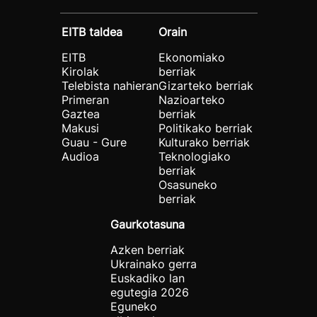
EITB taldea
Orain
EITB
Ekonomiako
Kirolak
berriak
Telebista nahieran
Gizarteko berriak
Primeran
Nazioarteko
Gaztea
berriak
Makusi
Politikako berriak
Guau - Gure
Kulturako berriak
Audioa
Teknologiako
berriak
Osasuneko
berriak
Gaurkotasuna
Azken berriak
Ukrainako gerra
Euskadiko lan
egutegia 2026
Eguneko