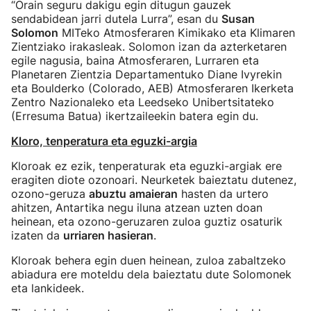
“Orain seguru dakigu egin ditugun gauzek
sendabidean jarri dutela Lurra”, esan du
Susan
Solomon
MITeko Atmosferaren Kimikako eta Klimaren
Zientziako irakasleak. Solomon izan da azterketaren
egile nagusia, baina Atmosferaren, Lurraren eta
Planetaren Zientzia Departamentuko Diane Ivyrekin
eta Boulderko (Colorado, AEB) Atmosferaren Ikerketa
Zentro Nazionaleko eta Leedseko Unibertsitateko
(Erresuma Batua) ikertzaileekin batera egin du.
Kloro, tenperatura eta eguzki-argia
Kloroak ez ezik, tenperaturak eta eguzki-argiak ere
eragiten diote ozonoari. Neurketek baieztatu dutenez,
ozono-geruza
abuztu amaieran
hasten da urtero
ahitzen, Antartika negu iluna atzean uzten doan
heinean, eta ozono-geruzaren zuloa guztiz osaturik
izaten da
urriaren hasieran
.
Kloroak behera egin duen heinean, zuloa zabaltzeko
abiadura ere moteldu dela baieztatu dute Solomonek
eta lankideek.