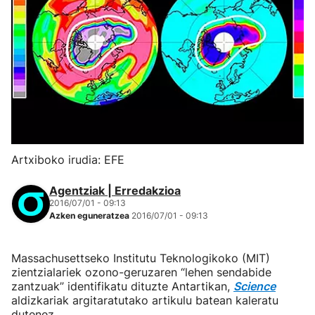
Artxiboko irudia: EFE
Agentziak | Erredakzioa
2016/07/01 - 09:13
Azken eguneratzea
2016/07/01 - 09:13
Massachusettseko Institutu Teknologikoko (MIT)
zientzialariek ozono-geruzaren “lehen sendabide
zantzuak” identifikatu dituzte Antartikan,
Science
aldizkariak argitaratutako artikulu batean kaleratu
dutenez.