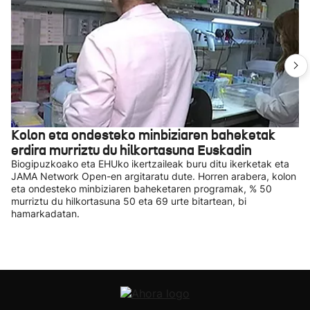
Kolon eta ondesteko minbiziaren baheketak
erdira murriztu du hilkortasuna Euskadin
Biogipuzkoako eta EHUko ikertzaileak buru ditu ikerketak eta
JAMA Network Open-en argitaratu dute. Horren arabera, kolon
eta ondesteko minbiziaren baheketaren programak, % 50
murriztu du hilkortasuna 50 eta 69 urte bitartean, bi
hamarkadatan.