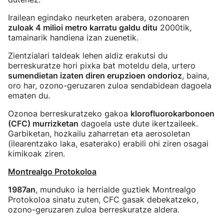
Irailean egindako neurketen arabera, ozonoaren
zuloak 4 milioi metro karratu galdu ditu
2000tik,
tamainarik handiena izan zuenetik.
Zientzialari taldeak lehen aldiz erakutsi du
berreskuratze hori pixka bat moteldu dela, urtero
sumendietan izaten diren erupzioen ondorioz
, baina,
oro har, ozono-geruzaren zuloa sendabidean dagoela
ematen du.
Ozonoa berreskuratzeko gakoa
klorofluorokarbonoen
(CFC) murrizketan
dagoela uste dute ikertzaileek.
Garbiketan, hozkailu zaharretan eta aerosoletan
(ilearentzako laka, esaterako) erabili ohi ziren osagai
kimikoak ziren.
Montrealgo Protokoloa
1987an
, munduko ia herrialde guztiek Montrealgo
Protokoloa sinatu zuten, CFC gasak debekatzeko,
ozono-geruzaren zuloa berreskuratze aldera.