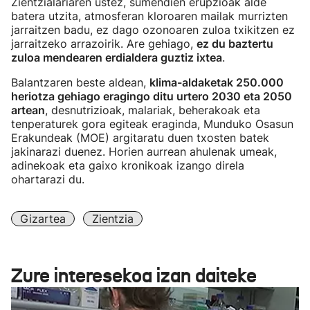
Zientzialariaren ustez, sumendien erupzioak alde
batera utzita, atmosferan kloroaren mailak murrizten
jarraitzen badu, ez dago ozonoaren zuloa txikitzen ez
jarraitzeko arrazoirik. Are gehiago,
ez du baztertu
zuloa mendearen erdialdera guztiz ixtea
.
Balantzaren beste aldean,
klima-aldaketak 250.000
heriotza gehiago eragingo ditu urtero 2030 eta 2050
artean
, desnutrizioak, malariak, beherakoak eta
tenperaturek gora egiteak eraginda, Munduko Osasun
Erakundeak (MOE) argitaratu duen txosten batek
jakinarazi duenez. Horien aurrean ahulenak umeak,
adinekoak eta gaixo kronikoak izango direla
ohartarazi du.
Gizartea
Zientzia
Zure interesekoa izan daiteke