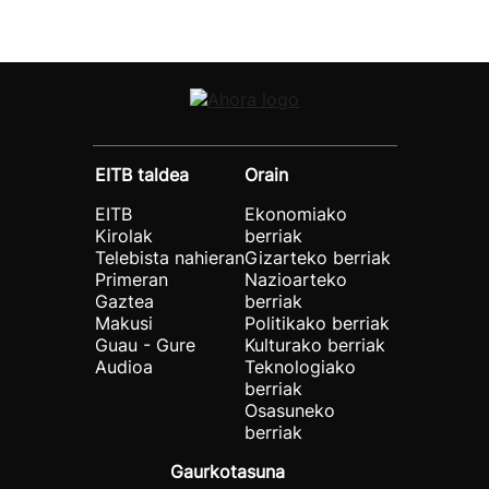
EITB taldea
Orain
EITB
Ekonomiako
Kirolak
berriak
Telebista nahieran
Gizarteko berriak
Primeran
Nazioarteko
Gaztea
berriak
Makusi
Politikako berriak
Guau - Gure
Kulturako berriak
Audioa
Teknologiako
berriak
Osasuneko
berriak
Gaurkotasuna