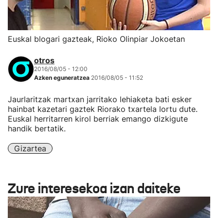
Euskal blogari gazteak, Rioko Olinpiar Jokoetan
otros
2016/08/05 - 12:00
Azken eguneratzea
2016/08/05 - 11:52
Jaurlaritzak martxan jarritako lehiaketa bati esker
hainbat kazetari gaztek Riorako txartela lortu dute.
Euskal herritarren kirol berriak emango dizkigute
handik bertatik.
Gizartea
Zure interesekoa izan daiteke