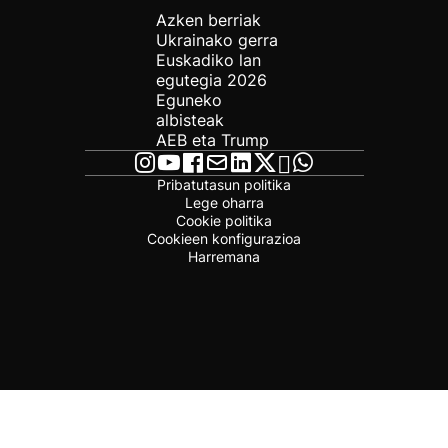
Azken berriak
Ukrainako gerra
Euskadiko lan
egutegia 2026
Eguneko
albisteak
AEB eta Trump
Pribatutasun politika
Lege oharra
Cookie politika
Cookieen konfigurazioa
Harremana