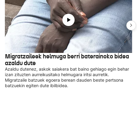
Migratzaileek helmuga berri baterainoko bidea
azaldu dute
Azaldu dutenez, askok saiakera bat baino gehiago egin behar
izan zituzten aurreikusitako helmugara iritsi aurretik.
Migratzaile batzuek egoera berean dauden beste pertsona
batzuekin egiten dute ibilbidea.