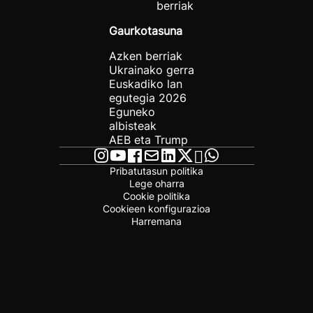
berriak
Gaurkotasuna
Azken berriak
Ukrainako gerra
Euskadiko lan
egutegia 2026
Eguneko
albisteak
AEB eta Trump
Pribatutasun politika
Lege oharra
Cookie politika
Cookieen konfigurazioa
Harremana