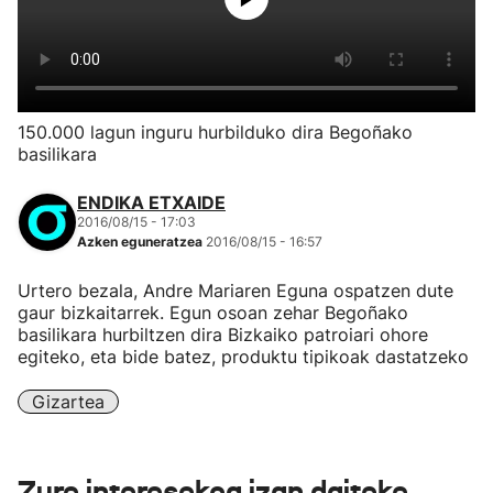
150.000 lagun inguru hurbilduko dira Begoñako
basilikara
ENDIKA ETXAIDE
2016/08/15 - 17:03
Azken eguneratzea
2016/08/15 - 16:57
Urtero bezala, Andre Mariaren Eguna ospatzen dute
gaur bizkaitarrek. Egun osoan zehar Begoñako
basilikara hurbiltzen dira Bizkaiko patroiari ohore
egiteko, eta bide batez, produktu tipikoak dastatzeko
Gizartea
Zure interesekoa izan daiteke