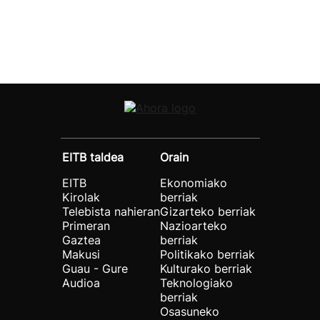
EITB taldea
Orain
EITB
Ekonomiako
Kirolak
berriak
Telebista nahieran
Gizarteko berriak
Primeran
Nazioarteko
Gaztea
berriak
Makusi
Politikako berriak
Guau - Gure
Kulturako berriak
Audioa
Teknologiako
berriak
Osasuneko