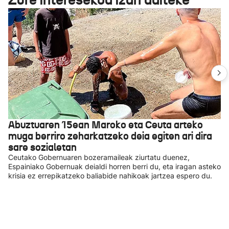
Abuztuaren 15ean Maroko eta Ceuta arteko
muga berriro zeharkatzeko deia egiten ari dira
sare sozialetan
Ceutako Gobernuaren bozeramaileak ziurtatu duenez,
Espainiako Gobernuak deialdi horren berri du, eta iragan asteko
krisia ez errepikatzeko baliabide nahikoak jartzea espero du.