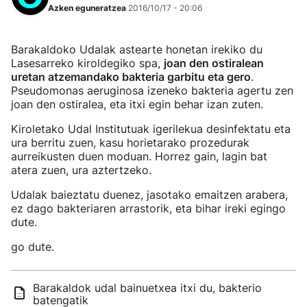
Azken eguneratzea
2016/10/17 - 20:06
Barakaldoko Udalak astearte honetan irekiko du
Lasesarreko kiroldegiko spa,
joan den ostiralean
uretan atzemandako bakteria garbitu eta gero
.
Pseudomonas aeruginosa izeneko bakteria agertu zen
joan den ostiralea, eta itxi egin behar izan zuten.
Kiroletako Udal Institutuak igerilekua desinfektatu eta
ura berritu zuen, kasu horietarako prozedurak
aurreikusten duen moduan. Horrez gain, lagin bat
atera zuen, ura aztertzeko.
Udalak baieztatu duenez, jasotako emaitzen arabera,
ez dago bakteriaren arrastorik, eta bihar ireki egingo
dute.
go dute.
Barakaldok udal bainuetxea itxi du, bakterio
batengatik