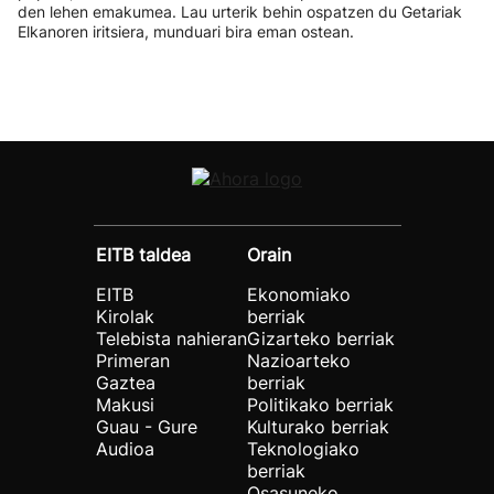
den lehen emakumea. Lau urterik behin ospatzen du Getariak
Elkanoren iritsiera, munduari bira eman ostean.
EITB taldea
Orain
EITB
Ekonomiako
Kirolak
berriak
Telebista nahieran
Gizarteko berriak
Primeran
Nazioarteko
Gaztea
berriak
Makusi
Politikako berriak
Guau - Gure
Kulturako berriak
Audioa
Teknologiako
berriak
Osasuneko