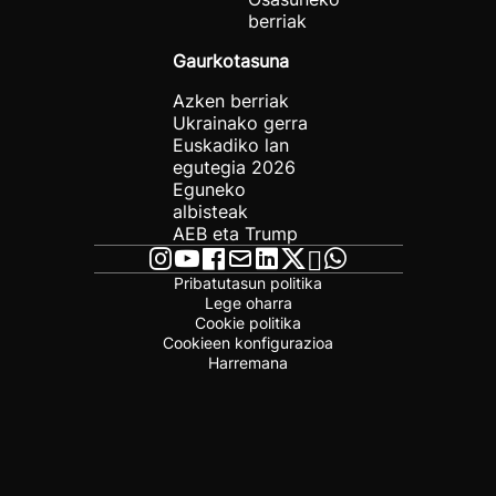
berriak
Gaurkotasuna
Azken berriak
Ukrainako gerra
Euskadiko lan
egutegia 2026
Eguneko
albisteak
AEB eta Trump
Pribatutasun politika
Lege oharra
Cookie politika
Cookieen konfigurazioa
Harremana