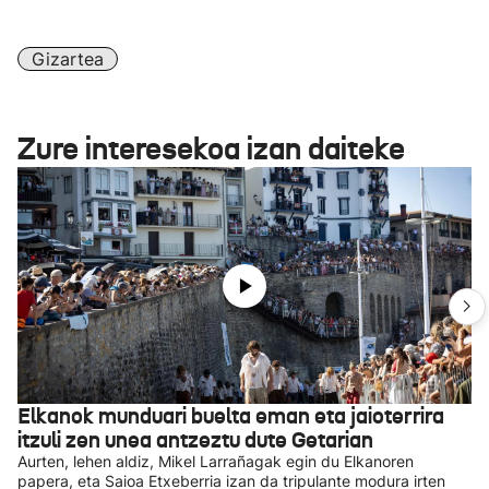
Gizartea
Zure interesekoa izan daiteke
Elkanok munduari buelta eman eta jaioterrira
itzuli zen unea antzeztu dute Getarian
Aurten, lehen aldiz, Mikel Larrañagak egin du Elkanoren
papera, eta Saioa Etxeberria izan da tripulante modura irten