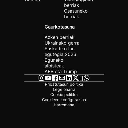
berriak
Osasuneko
berriak
Gaurkotasuna
Azken berriak
Ukrainako gerra
Euskadiko lan
egutegia 2026
Eguneko
albisteak
AEB eta Trump
Pribatutasun politika
Lege oharra
Cookie politika
Cookieen konfigurazioa
Harremana