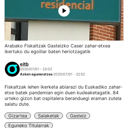
Arabako Fiskaltzak Gasteizko Caser zahar-etxea
ikertuko du egoiliar baten heriotzagatik
eitb
2020/07/01 - 23:02
Azken eguneratzea
2020/07/01 - 22:52
Fiskaltzak lehen ikerketa abiarazi du Euskadiko zahar-
etxe batek pandemian egin duen kudeaketagatik. 84
urteko gizon bat ospitalera beranduegi eraman zutela
salatu dute.
Gizartea
Salaketak
Gasteiz
Eguneko Titularrak