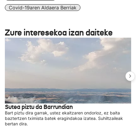
Covid-19aren Aldaera Berriak
Zure interesekoa izan daiteke
Sutea piztu da Barrundian
Bart piztu dira garrak, ustez ekaitzaren ondorioz, ez baita
baztertzen tximista batek eragindakoa izatea. Suhiltzaileak
bertan dira.