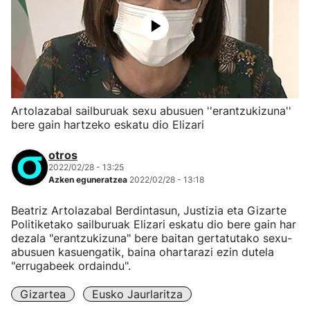
Artolazabal sailburuak sexu abusuen ''erantzukizuna''
bere gain hartzeko eskatu dio Elizari
otros
2022/02/28 - 13:25
Azken eguneratzea
2022/02/28 - 13:18
Beatriz Artolazabal Berdintasun, Justizia eta Gizarte
Politiketako sailburuak Elizari eskatu dio bere gain har
dezala "erantzukizuna" bere baitan gertatutako sexu-
abusuen kasuengatik, baina ohartarazi ezin dutela
"errugabeek ordaindu".
Gizartea
Eusko Jaurlaritza