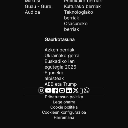
Makusi
Politikako berriak
Guau - Gure
Kulturako berriak
Audioa
Teknologiako
berriak
Osasuneko
berriak
Gaurkotasuna
Azken berriak
Ukrainako gerra
Euskadiko lan
egutegia 2026
Eguneko
albisteak
AEB eta Trump
Pribatutasun politika
Lege oharra
Cookie politika
Cookieen konfigurazioa
Harremana