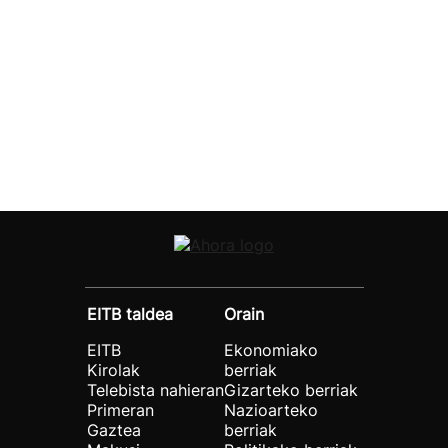
EITB taldea
Orain
EITB
Ekonomiako
Kirolak
berriak
Telebista nahieran
Gizarteko berriak
Primeran
Nazioarteko
Gaztea
berriak