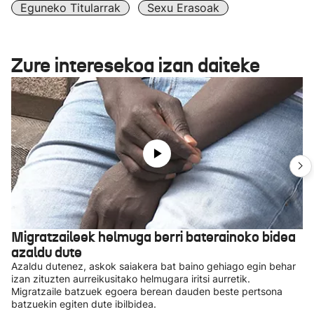
Eguneko Titularrak
Sexu Erasoak
Zure interesekoa izan daiteke
Migratzaileek helmuga berri baterainoko bidea
azaldu dute
Azaldu dutenez, askok saiakera bat baino gehiago egin behar
izan zituzten aurreikusitako helmugara iritsi aurretik.
Migratzaile batzuek egoera berean dauden beste pertsona
batzuekin egiten dute ibilbidea.