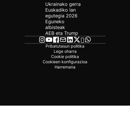
Ukrainako gerra
Euskadiko lan
egutegia 2026
Eguneko
albisteak
AEB eta Trump
Pribatutasun politika
Lege oharra
Cookie politika
Cookieen konfigurazioa
Harremana