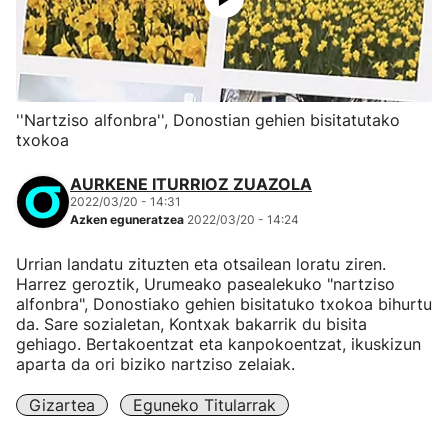
''Nartziso alfonbra'', Donostian gehien bisitatutako
txokoa
AURKENE ITURRIOZ ZUAZOLA
2022/03/20 - 14:31
Azken eguneratzea
2022/03/20 - 14:24
Urrian landatu zituzten eta otsailean loratu ziren.
Harrez geroztik, Urumeako pasealekuko "nartziso
alfonbra", Donostiako gehien bisitatuko txokoa bihurtu
da. Sare sozialetan, Kontxak bakarrik du bisita
gehiago. Bertakoentzat eta kanpokoentzat, ikuskizun
aparta da ori biziko nartziso zelaiak.
Gizartea
Eguneko Titularrak