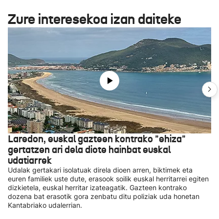
Zure interesekoa izan daiteke
Laredon, euskal gazteen kontrako "ehiza"
gertatzen ari dela diote hainbat euskal
udatiarrek
Udalak gertakari isolatuak direla dioen arren, biktimek eta
euren familiek uste dute, erasook soilik euskal herritarrei egiten
dizkietela, euskal herritar izateagatik. Gazteen kontrako
dozena bat erasotik gora zenbatu ditu poliziak uda honetan
Kantabriako udalerrian.