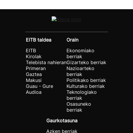
EITB taldea
Orain
EITB
Ekonomiako
Kirolak
berriak
Telebista nahieran
Gizarteko berriak
Primeran
Nazioarteko
Gaztea
berriak
Makusi
Politikako berriak
Guau - Gure
Kulturako berriak
Audioa
Teknologiako
berriak
Osasuneko
berriak
Gaurkotasuna
Azken berriak