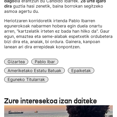
dago
ela erantzun du Candido Ibarrek.
28 urte igaro
dira
guztia hasi zenetik, baina borrokan segitzeko
asmoa agertu du.
Heriotzaren korridoretik irtenda Pablo Ibarren
egunerokoak nabarmen hobera egin duela onartu
arren, "kartzelatik irteten ez bada han hilko da". Gaur
egun, emaztea eta seme-alabak espetxetik ordubetera
bizi dira eta, anaiak, bi ordura. Gainera, kanpoan
lanean ari dira errepideak konpontzen.
Gizartea
Pablo Ibar
Ameriketako Estatu Batuak
Epaiketak
Eguneko Titularrak
Zure interesekoa izan daiteke