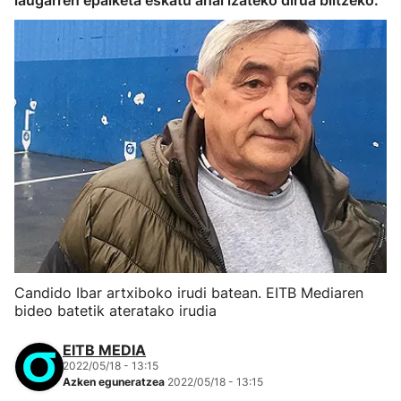
laugarren epaiketa eskatu ahal izateko dirua biltzeko.
Candido Ibar artxiboko irudi batean. EITB Mediaren
bideo batetik ateratako irudia
EITB MEDIA
2022/05/18 - 13:15
Azken eguneratzea
2022/05/18 - 13:15