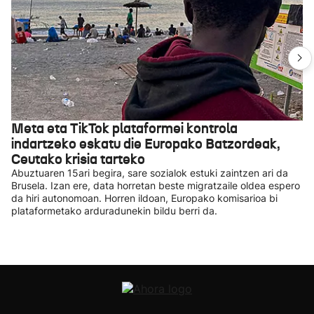
Meta eta TikTok plataformei kontrola
indartzeko eskatu die Europako Batzordeak,
Ceutako krisia tarteko
Abuztuaren 15ari begira, sare sozialok estuki zaintzen ari da
Brusela. Izan ere, data horretan beste migratzaile oldea espero
da hiri autonomoan. Horren ildoan, Europako komisarioa bi
plataformetako arduradunekin bildu berri da.