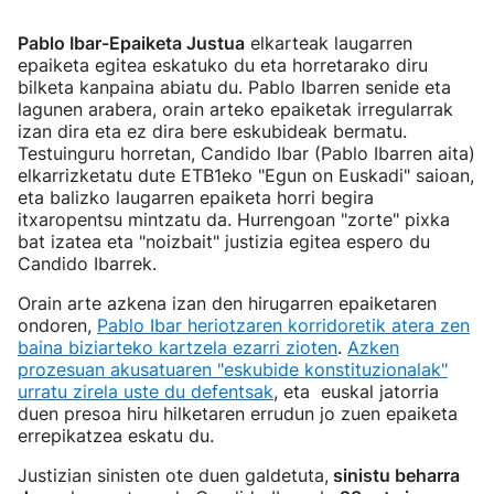
Pablo Ibar-Epaiketa Justua
elkarteak laugarren
epaiketa egitea eskatuko du eta horretarako diru
bilketa kanpaina abiatu du. Pablo Ibarren senide eta
lagunen arabera, orain arteko epaiketak irregularrak
izan dira eta ez dira bere eskubideak bermatu.
Testuinguru horretan, Candido Ibar (Pablo Ibarren aita)
elkarrizketatu dute ETB1eko "Egun on Euskadi" saioan,
eta balizko laugarren epaiketa horri begira
itxaropentsu mintzatu da. Hurrengoan "zorte" pixka
bat izatea eta "noizbait" justizia egitea espero du
Candido Ibarrek.
Orain arte azkena izan den hirugarren epaiketaren
ondoren,
Pablo Ibar heriotzaren korridoretik atera zen
baina biziarteko kartzela ezarri zioten
.
Azken
prozesuan akusatuaren "eskubide konstituzionalak"
urratu zirela uste du defentsak
, eta euskal jatorria
duen presoa hiru hilketaren errudun jo zuen epaiketa
errepikatzea eskatu du.
Justizian sinisten ote duen galdetuta,
sinistu beharra