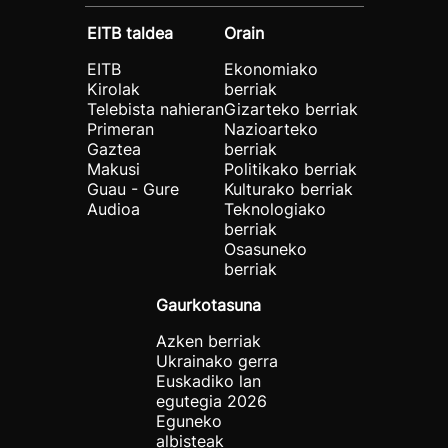
EITB taldea
Orain
EITB
Ekonomiako
Kirolak
berriak
Telebista nahieran
Gizarteko berriak
Primeran
Nazioarteko
Gaztea
berriak
Makusi
Politikako berriak
Guau - Gure
Kulturako berriak
Audioa
Teknologiako
berriak
Osasuneko
berriak
Gaurkotasuna
Azken berriak
Ukrainako gerra
Euskadiko lan
egutegia 2026
Eguneko
albisteak