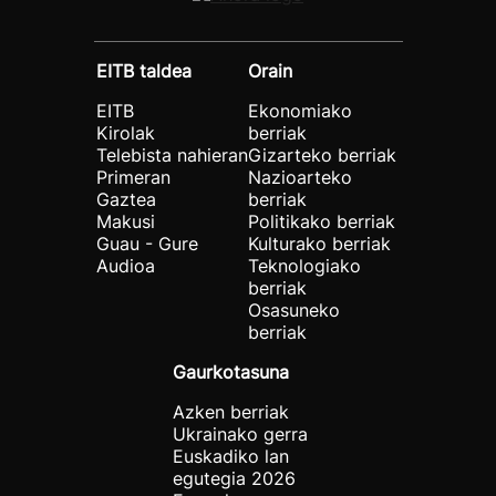
EITB taldea
Orain
EITB
Ekonomiako
Kirolak
berriak
Telebista nahieran
Gizarteko berriak
Primeran
Nazioarteko
Gaztea
berriak
Makusi
Politikako berriak
Guau - Gure
Kulturako berriak
Audioa
Teknologiako
berriak
Osasuneko
berriak
Gaurkotasuna
Azken berriak
Ukrainako gerra
Euskadiko lan
egutegia 2026