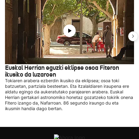
Euskal Herrian eguzki eklipse osoa Fiteron
ikusiko da luzaroen
Tokiaren arabera ezberdin ikusiko da eklipsea; osoa toki
batzuetan, partziala besteetan. Eta itzalaldiaren iraupena ere
aldatu egingo da aukeratutako parajearen arabera. Euskal
Herrian gertakari astronomiko honetaz gozatzeko tokirik onena
Fitero izango da, Nafarroan. 86 segundo iraungo du eta
ikusmin handia dago bertan.