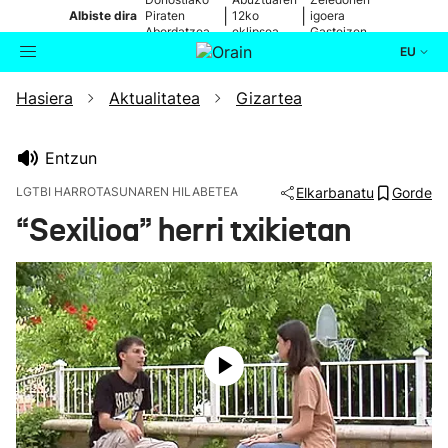
|
|
Albiste dira
Piraten
12ko
igoera
Abordatzea
eklipsea
Gasteizen
EU
Hasiera
Aktualitatea
Gizartea
Aktualitatea
Bilatzailea
Politika
Entzun
LGTBI HARROTASUNAREN HILABETEA
Elkarbanatu
Gorde
Kultura
“Sexilioa” herri txikietan
Ikusmiran
Eguraldia