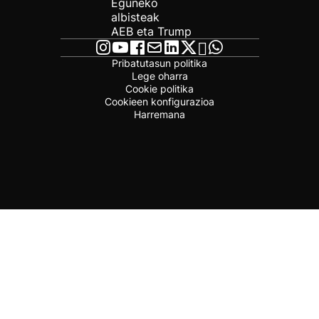
Eguneko
albisteak
AEB eta Trump
Pribatutasun politika
Lege oharra
Cookie politika
Cookieen konfigurazioa
Harremana