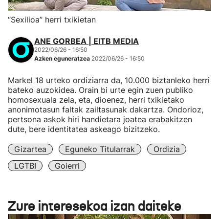
“Sexilioa” herri txikietan
ANE GORBEA | EITB MEDIA
2022/06/26 - 16:50
Azken eguneratzea
2022/06/26 - 16:50
Markel 18 urteko ordiziarra da, 10.000 biztanleko herri
bateko auzokidea. Orain bi urte egin zuen publiko
homosexuala zela, eta, dioenez, herri txikietako
anonimotasun faltak zailtasunak dakartza. Ondorioz,
pertsona askok hiri handietara joatea erabakitzen
dute, bere identitatea askeago bizitzeko.
Gizartea
Eguneko Titularrak
Ordizia
LGTBI
Goierri
Zure interesekoa izan daiteke