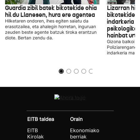
Guardia zibil batek bikotekide ohia
Lizarran hi
hil du Llanesen, hura ere agentea
bikotekide 
indarkeria f
Hilketaren ondoren, ihes egiten saiatu da
erasotzailea, eta ahalegin horretan, inguruan
psikologikok
zeuden beste agente batzuk tiroka erantzun
hainbat urt
diote. Bertan zendu da.
Gizona balkoi bat
Poliziarengandik
indarkeria matxi
EITB taldea
Orain
EITB
Ekonomiako
Kirolak
berriak