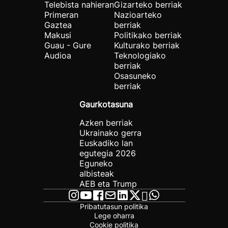
Telebista nahieran
Gizarteko berriak
Primeran
Nazioarteko
Gaztea
berriak
Makusi
Politikako berriak
Guau - Gure
Kulturako berriak
Audioa
Teknologiako
berriak
Osasuneko
berriak
Gaurkotasuna
Azken berriak
Ukrainako gerra
Euskadiko lan
egutegia 2026
Eguneko
albisteak
AEB eta Trump
Pribatutasun politika
Lege oharra
Cookie politika