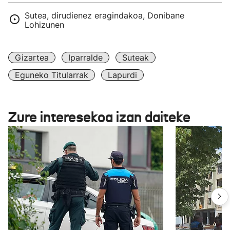
Sutea, dirudienez eragindakoa, Donibane
Lohizunen
Gizartea
Iparralde
Suteak
Eguneko Titularrak
Lapurdi
Zure interesekoa izan daiteke