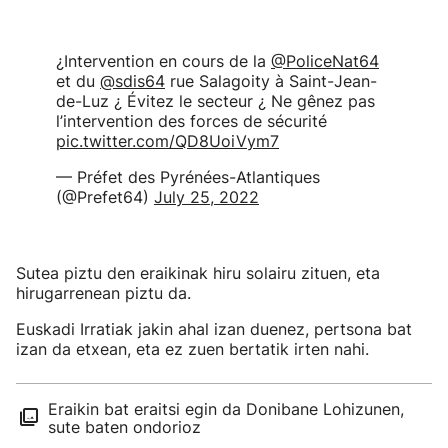
¿Intervention en cours de la
@PoliceNat64
et du
@sdis64
rue Salagoity à Saint-Jean-
de-Luz ¿ Évitez le secteur ¿ Ne gênez pas
l’intervention des forces de sécurité
pic.twitter.com/QD8UoiVym7
— Préfet des Pyrénées-Atlantiques
(@Prefet64)
July 25, 2022
Sutea piztu den eraikinak hiru solairu zituen, eta
hirugarrenean piztu da.
Euskadi Irratiak jakin ahal izan duenez, pertsona bat
izan da etxean, eta ez zuen bertatik irten nahi.
Eraikin bat eraitsi egin da Donibane Lohizunen,
sute baten ondorioz