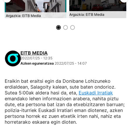
Argazkia: EITB Media
Argazkia: EITB Media
EITB MEDIA
2022/07/25 - 12:35
Azken eguneratzea
2022/07/25 - 14:07
Eraikin bat eraitsi egin da Donibane Lohizuneko
erdialdean, Salagoity kalean, sute baten ondorioz.
Sutea 5:00ak aldera hasi da, eta,
Euskadi Irratiak
emandako lehen informazioen arabera, nahita piztu
dute, eta pertsona bat izan da etxebizitzaren barruan;
polizia-iturriek Euskadi Irratiari eman diotenez, azken
pertsona horrek ez zuen etxetik irten nahi, nahiz eta
horretarako eskaera egin dioten.