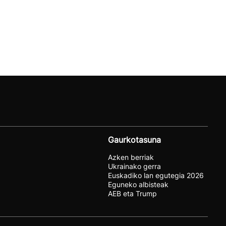
Gaurkotasuna
Azken berriak
Ukrainako gerra
Euskadiko lan egutegia 2026
Eguneko albisteak
AEB eta Trump