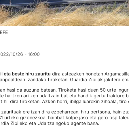
 EFE
022/10/26 - 16:00
l eta beste hiru zauritu
dira asteazken honetan Argamasill
anpoaldean izandako tiroketan, Guardia Zibilak jakitera e
an hasi da auzune batean. Tiroketa hasi duen 50 urte ingur
e hartzen ari zen udaltzain bat eta handik gertu traktore b
 hil dira tiroketan. Azken horri, ibilgailuarekin zihoala, tiro 
 zaurituak ere izan dira ezbeharrean, hiru pertsona, hain zuz
 81 urteko gizonezkoa, hainbat kolpe jaso eta gero ospitale
rdia Zibileko eta Udaltzaingoko agente bana.