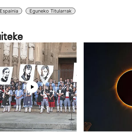
Espainia
Eguneko Titularrak
aiteke