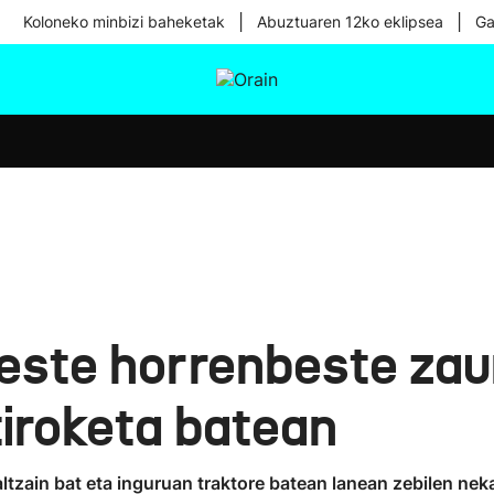
|
|
Koloneko minbizi baheketak
Abuztuaren 12ko eklipsea
Ga
tura
Ikusmiran
Egural
Osasuna
Teknologia
beste horrenbeste zau
tiroketa batean
ltzain bat eta inguruan traktore batean lanean zebilen nek