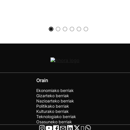
Orain
Ekonomiako berriak
Gizarteko berriak
Nazioarteko berriak
Politikako berriak
Kulturako berriak
Teknologiako berriak
Osasuneko berriak