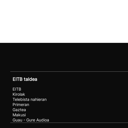
EITB taldea
EITB
Kirolak
Telebista nahieran
Primeran
Gaztea
Makusi
Guau - Gure Audioa