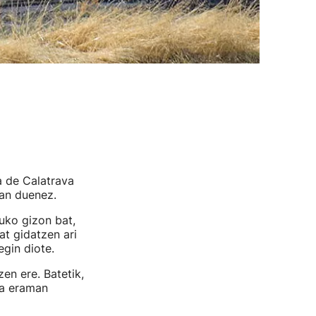
a de Calatrava
man duenez.
uko gizon bat,
at gidatzen ari
egin diote.
en ere. Batetik,
ra eraman