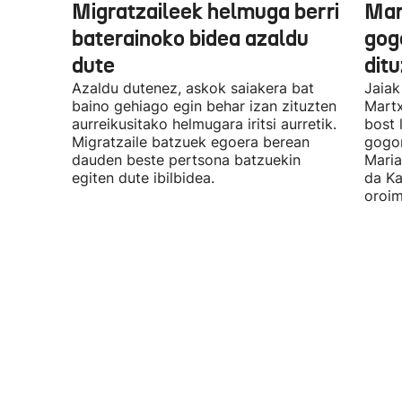
Migratzaileek helmuga berri
Mar
baterainoko bidea azaldu
gogo
dute
dit
Azaldu dutenez, askok saiakera bat
Jaiak
baino gehiago egin behar izan zituzten
Martx
aurreikusitako helmugara iritsi aurretik.
bost 
Migratzaile batzuek egoera berean
gogor
dauden beste pertsona batzuekin
Maria
egiten dute ibilbidea.
da Ka
oroim