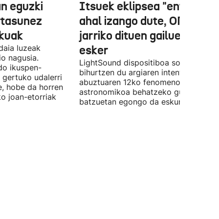
n eguzki
Itsuek eklipsea "entzun"
rtasunez
ahal izango dute, ONCEk
lkuak
jarriko dituen gailue batzue
daia luzeak
esker
o nagusia.
LightSound dispositiboa soinu
edo ikuspen-
bihurtzen du argiaren intentsitatea, e
 gertuko udalerri
abuztuaren 12ko fenomeno
e, hobe da horren
astronomikoa behatzeko gune
ko joan-etorriak
batzuetan egongo da eskuragarri.