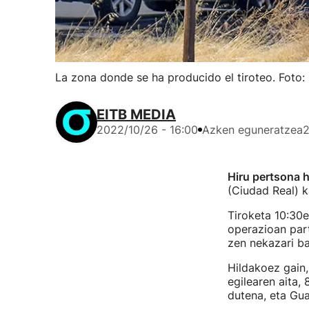
La zona donde se ha producido el tiroteo. Foto:
EITB MEDIA
2022/10/26 - 16:00
Azken eguneratzea
2
Hiru pertsona hi
(Ciudad Real) k
Tiroketa 10:30e
operazioan part
zen nekazari bat
Hildakoez gain,
egilearen aita,
dutena, eta Gua