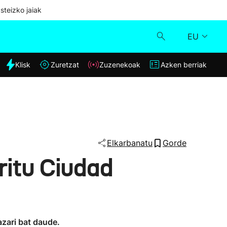
steizko jaiak
EU
dia
Klisk
Zuretzat
Zuzenekoak
Azken berriak
Klisk
Zuzenekoak
Zuretzat
Elkarbanatu
Gorde
ritu Ciudad
Azken berriak
azari bat daude.