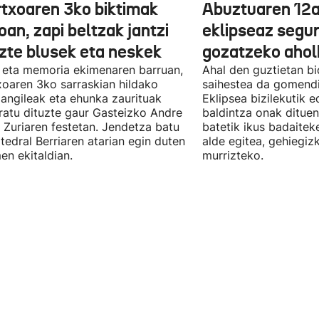
txoaren 3ko biktimak
Abuztuaren 12a
an, zapi beltzak jantzi
eklipseaz segu
uzte blusek eta neskek
gozatzeko aho
 eta memoria ekimenaren barruan,
Ahal den guztietan bi
oaren 3ko sarraskian hildako
saihestea da gomendi
langileak eta ehunka zaurituak
Eklipsea bizilekutik 
atu dituzte gaur Gasteizko Andre
baldintza onak dituen
 Zuriaren festetan. Jendetza batu
batetik ikus badaitek
tedral Berriaren atarian egin duten
alde egitea, gehiegiz
en ekitaldian.
murrizteko.