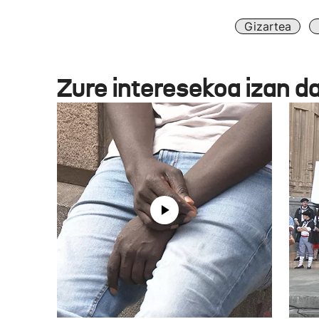
Gizartea
Zure interesekoa izan d