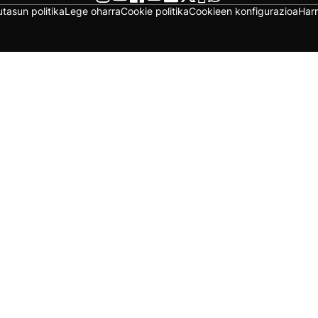
utasun politika
Lege oharra
Cookie politika
Cookieen konfigurazioa
Har