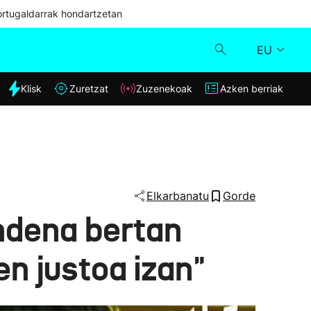
ortugaldarrak hondartzetan
EU
dia
Klisk
Zuretzat
Zuzenekoak
Azken berriak
Klisk
Zuzenekoak
Zuretzat
Elkarbanatu
Gorde
ndena bertan
Azken berriak
en justoa izan"