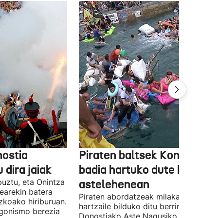
ostia
Piraten baltsek Kontxako
 dira jaiak
badia hartuko dute berriro
puztu, eta Onintza
astelehenean
earekin batera
Piraten abordatzeak milaka parte-
zkoako hiriburuan.
hartzaile bilduko ditu berriro
gonismo berezia
Donostiako Aste Nagusiko hitzordu