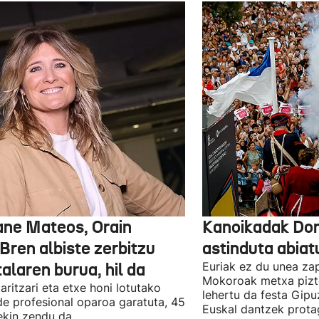
ane Mateos, Orain
Kanoikadak Don
Bren albiste zerbitzu
astinduta abiatu
talaren burua, hil da
Euriak ez du unea za
Mokoroak metxa pizt
aritzari eta etxe honi lotutako
lehertu da festa Gipu
ide profesional oparoa garatuta, 45
Euskal dantzek prota
ekin zendu da.