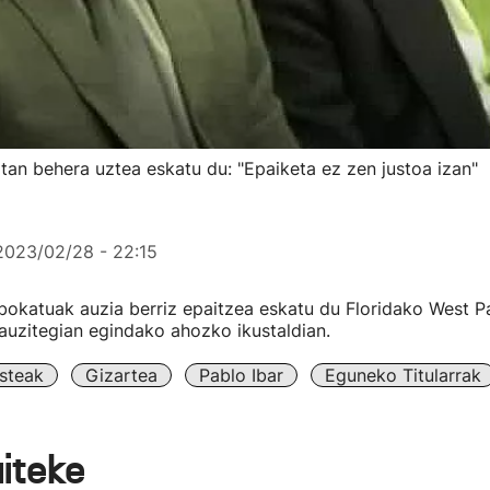
an behera uztea eskatu du: "Epaiketa ez zen justoa izan"
2023/02/28 - 22:15
abokatuak auzia berriz epaitzea eskatu du Floridako West 
 auzitegian egindako ahozko ikustaldian.
steak
Gizartea
Pablo Ibar
Eguneko Titularrak
aiteke