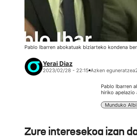
Pablo Ibarren abokatuak biziarteko kondena bert
Yerai Diaz
2023/02/28 - 22:15
Azken eguneratzea
Pablo Ibarren 
hiriko apelazio
Munduko Albi
Zure interesekoa izan d