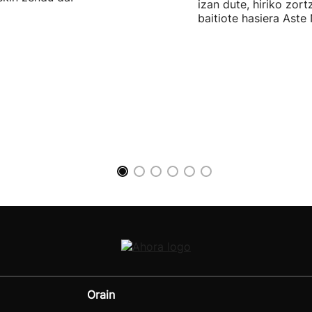
izan dute, hiriko zor
baitiote hasiera Aste 
Orain