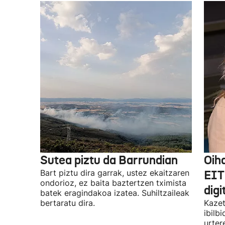
Sutea piztu da Barrundian
Oih
Bart piztu dira garrak, ustez ekaitzaren
EIT
ondorioz, ez baita baztertzen tximista
digi
batek eragindakoa izatea. Suhiltzaileak
bertaratu dira.
Kazet
ibilb
urter