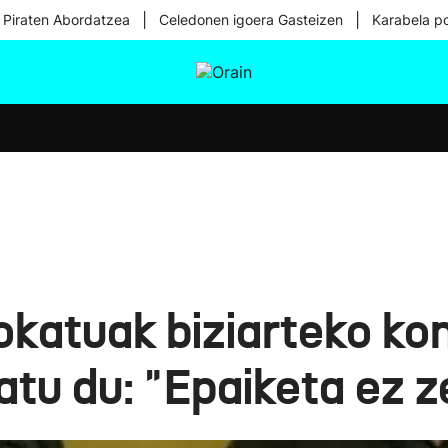
|
|
 Piraten Abordatzea
Celedonen igoera Gasteizen
Karabela p
tura
Ikusmiran
Egural
Osasuna
Teknologia
okatuak biziarteko ko
tu du: "Epaiketa ez z