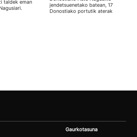
tzi taldek eman
jendetsuenetako batean, 17:00etan,
Nagusiari.
Donostiako portutik aterako baitira.
Gaurkotasuna