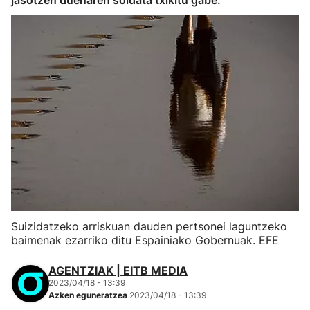
jasotzen duenaren soldata txikitu gabe.
Suizidatzeko arriskuan dauden pertsonei laguntzeko
baimenak ezarriko ditu Espainiako Gobernuak. EFE
AGENTZIAK | EITB MEDIA
2023/04/18 - 13:39
Azken eguneratzea
2023/04/18 - 13:39