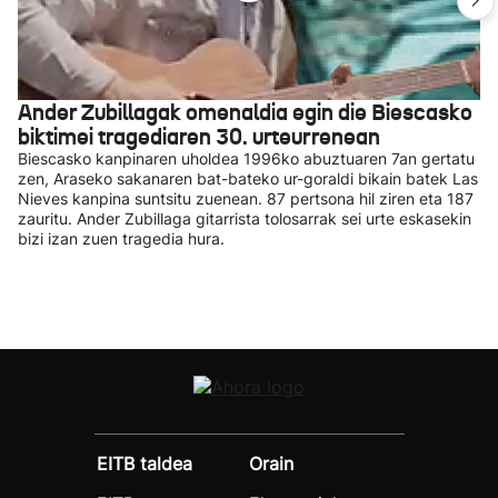
Ander Zubillagak omenaldia egin die Biescasko
biktimei tragediaren 30. urteurrenean
Biescasko kanpinaren uholdea 1996ko abuztuaren 7an gertatu
zen, Araseko sakanaren bat-bateko ur-goraldi bikain batek Las
Nieves kanpina suntsitu zuenean. 87 pertsona hil ziren eta 187
zauritu. Ander Zubillaga gitarrista tolosarrak sei urte eskasekin
bizi izan zuen tragedia hura.
EITB taldea
Orain