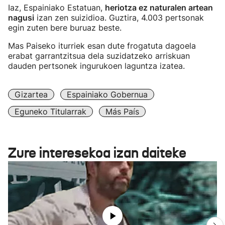
Iaz, Espainiako Estatuan,
heriotza ez naturalen artean
nagusi
izan zen suizidioa. Guztira, 4.003 pertsonak
egin zuten bere buruaz beste.
Mas Paiseko iturriek esan dute frogatuta dagoela
erabat garrantzitsua dela suzidatzeko arriskuan
dauden pertsonek ingurukoen laguntza izatea.
Gizartea
Espainiako Gobernua
Eguneko Titularrak
Más País
Zure interesekoa izan daiteke