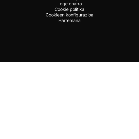
Lege oharra
Cookie politika
Cookieen konfigurazioa
Harremana