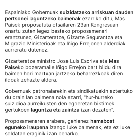
Espainiako Gobernuak
suizidatzeko arriskuan dauden
pertsonei
laguntzeko baimenak
ezarriko ditu, Mas
Paisek proposatuta otsailaren 23an Kongresuan
onartu zuten legez besteko proposamenari
erantzunez, Gizarteratze, Gizarte Segurantza eta
Migrazio Ministerioak eta Iñigo Errejonen alderdiak
aurreratu dutenez.
Gizarteratze ministro Jose Luis Escriva eta
Mas
Pais
eko bozeramaile Iñigo Errejon bart bildu dira
baimen hori martxan jartzeko beharrezkoak diren
ildoak zehazte aldera.
Gobernuak patronalarekin eta sindikatuekin aztertuko
du orain lan baimena nola ezarri, "hur-hurreko
suizidioa aurreikusten den egoeretan biktimek
gertukoen
laguntza eta zaintza
izan dezaten".
Proposamenaren arabera, gehienez
hamabost
eguneko iraupena
izango luke baimenak, eta ez luke
soldatan eraginik izan beharko.