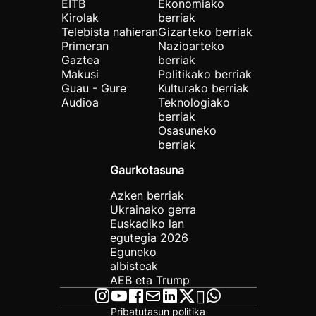
EITB
Ekonomiako
Kirolak
berriak
Telebista nahieran
Gizarteko berriak
Primeran
Nazioarteko
Gaztea
berriak
Makusi
Politikako berriak
Guau - Gure
Kulturako berriak
Audioa
Teknologiako
berriak
Osasuneko
berriak
Gaurkotasuna
Azken berriak
Ukrainako gerra
Euskadiko lan
egutegia 2026
Eguneko
albisteak
AEB eta Trump
Pribatutasun politika