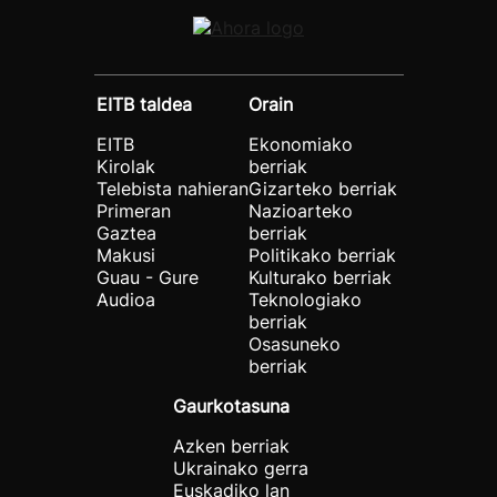
EITB taldea
Orain
EITB
Ekonomiako
Kirolak
berriak
Telebista nahieran
Gizarteko berriak
Primeran
Nazioarteko
Gaztea
berriak
Makusi
Politikako berriak
Guau - Gure
Kulturako berriak
Audioa
Teknologiako
berriak
Osasuneko
berriak
Gaurkotasuna
Azken berriak
Ukrainako gerra
Euskadiko lan