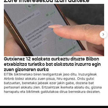
Gutxienez 12 salaketa aurkeztu dituzte Bilbon
etxebizitza turistiko bat alokatuta iruzurra egin
zuen gizonaren aurka
EITBk biktimetako biren testigantzak jaso ditu. Iruzurgileak
Airbnb bidez alokatu zuen pisua, hiru egunez. Ordu gutxi
batzuetan, benetako jabeak ezer jakin gabe, dozena bat
pertsonari alokatu zien. Ertzaintzak ikerketa abiatu du, gizona
harrapatu eta biktimek galdutakoa dirua berreskura dezaten.