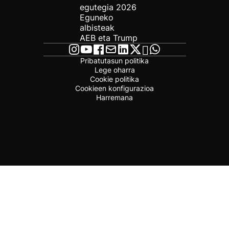
egutegia 2026
Eguneko
albisteak
AEB eta Trump
Pribatutasun politika
Lege oharra
Cookie politika
Cookieen konfigurazioa
Harremana