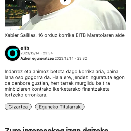
Xabier Salillas, 16 orduz korrika EITB Maratoiaren alde
eitb
2023/12/14 - 23:34
Azken eguneratzea
2023/12/14 - 23:32
Indarrez eta animoz beteta dago korrikalaria, baina
lana oso gogorra da. Hala ere, jendez inguratuta egon
da denbora guztian, herritarrak murgildu baitira
minbiziaren kontrako ikerketarako finantzaketa
lortzeko erronkara.
Gizartea
Eguneko Titularrak
Zure interesekoa izan daiteke