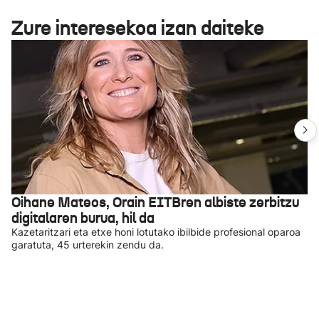
Zure interesekoa izan daiteke
Oihane Mateos, Orain EITBren albiste zerbitzu
digitalaren burua, hil da
Kazetaritzari eta etxe honi lotutako ibilbide profesional oparoa
garatuta, 45 urterekin zendu da.