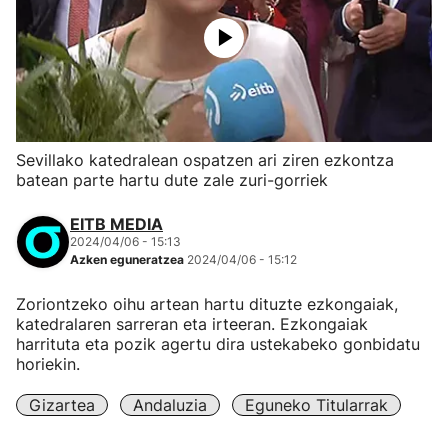
Sevillako katedralean ospatzen ari ziren ezkontza
batean parte hartu dute zale zuri-gorriek
EITB MEDIA
2024/04/06 - 15:13
Azken eguneratzea
2024/04/06 - 15:12
Zoriontzeko oihu artean hartu dituzte ezkongaiak,
katedralaren sarreran eta irteeran. Ezkongaiak
harrituta eta pozik agertu dira ustekabeko gonbidatu
horiekin.
Gizartea
Andaluzia
Eguneko Titularrak