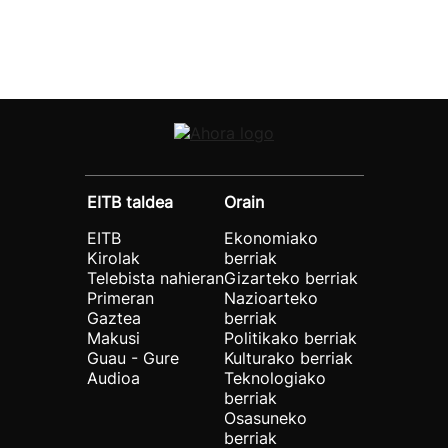
EITB taldea
Orain
EITB
Ekonomiako
Kirolak
berriak
Telebista nahieran
Gizarteko berriak
Primeran
Nazioarteko
Gaztea
berriak
Makusi
Politikako berriak
Guau - Gure
Kulturako berriak
Audioa
Teknologiako
berriak
Osasuneko
berriak