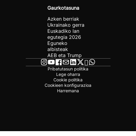
Gaurkotasuna
Azken berriak
Ukrainako gerra
Euskadiko lan
egutegia 2026
Eguneko
albisteak
AEB eta Trump
Pribatutasun politika
Lege oharra
Cookie politika
Cookieen konfigurazioa
Harremana