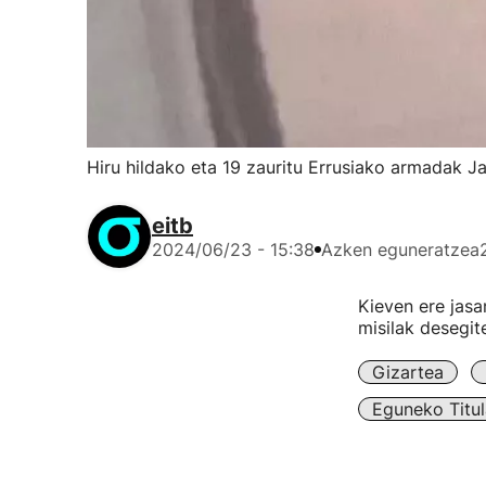
Hiru hildako eta 19 zauritu Errusiako armadak 
eitb
2024/06/23 - 15:38
Azken eguneratzea
Kieven ere jasa
misilak desegite
Gizartea
Eguneko Titul