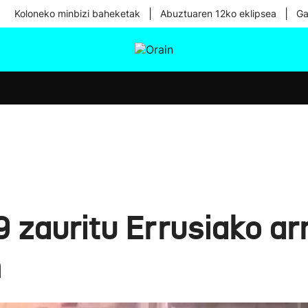
|
|
Koloneko minbizi baheketak
Abuztuaren 12ko eklipsea
Ga
tura
Ikusmiran
Egural
Osasuna
Teknologia
19 zauritu Errusiako 
n