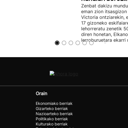
Zenbat dakizu mundua
eman zion itsasgizon
Victoria ontziarekin, 
17 gizoneko eskifaiar
lehorreratu zenetik 5
diren honetan, Elkano
lerroburuetara ekarri
Orain
Ekonomiako berriak
Gizarteko berriak
Nazioarteko berriak
Politikako berriak
Kulturako berriak