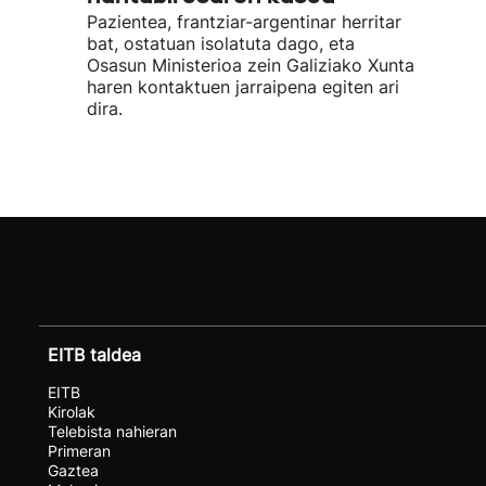
Pazientea, frantziar-argentinar herritar
bat, ostatuan isolatuta dago, eta
Osasun Ministerioa zein Galiziako Xunta
haren kontaktuen jarraipena egiten ari
dira.
EITB taldea
EITB
Kirolak
Telebista nahieran
Primeran
Gaztea