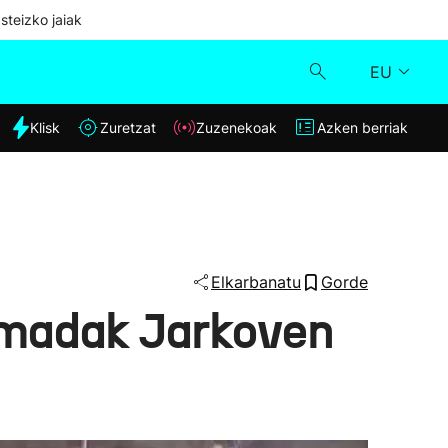
steizko jaiak
EU
dia
Klisk
Zuretzat
Zuzenekoak
Azken berriak
Klisk
Zuzenekoak
Zuretzat
Elkarbanatu
Gorde
armadak Jarkoven
Azken berriak