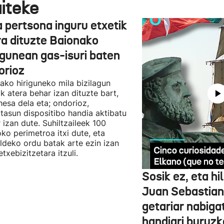
aiteke
a pertsona inguru etxetik
ra dituzte Baionako
igunean gas-isuri baten
orioz
ako hiriguneko mila bizilagun
ik atera behar izan dituzte bart,
hesa dela eta; ondorioz,
tasun dispositibo handia aktibatu
 izan dute. Suhiltzaileek 100
ko perimetroa itxi dute, eta
ldeko ordu batak arte ezin izan
etxebizitzetara itzuli.
Sosik ez, eta hil
Juan Sebastian
getariar nabiga
handiari buruzko