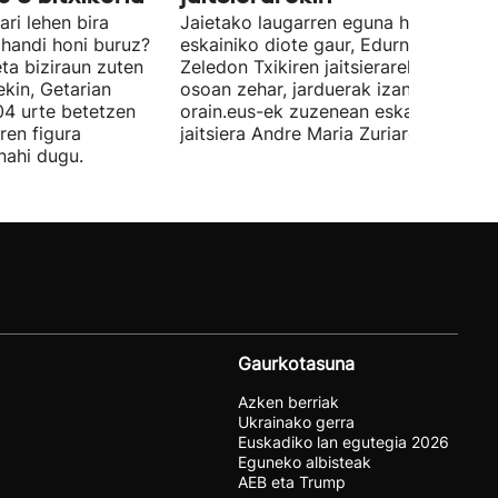
ri lehen bira
Jaietako laugarren eguna haurrei
 handi honi buruz?
eskainiko diote gaur, Edurne eta
eta biziraun zuten
Zeledon Txikiren jaitsierarekin. Egun
ekin, Getarian
osoan zehar, jarduerak izango dira et
04 urte betetzen
orain.eus-ek zuzenean eskainiko du
ren figura
jaitsiera Andre Maria Zuriaren plazatik
 nahi dugu.
Gaurkotasuna
Azken berriak
Ukrainako gerra
Euskadiko lan egutegia 2026
Eguneko albisteak
AEB eta Trump