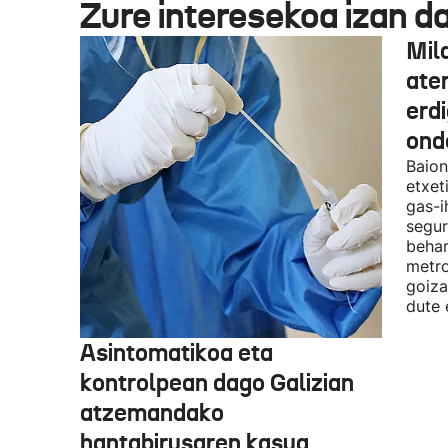
Zure interesekoa izan d
Mil
ate
erd
ond
Baion
etxet
gas-i
segur
behar
metro
goiza
dute 
Asintomatikoa eta
kontrolpean dago Galizian
atzemandako
hantabirusaren kasua