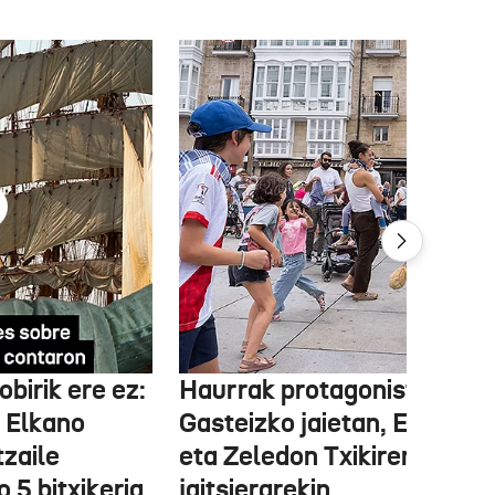
obirik ere ez:
Haurrak protagonista
 Elkano
Gasteizko jaietan, Edurne
tzaile
eta Zeledon Txikiren
 5 bitxikeria
jaitsierarekin