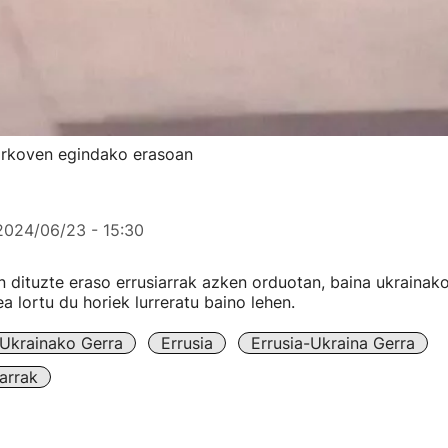
Jarkoven egindako erasoan
2024/06/23 - 15:30
n dituzte eraso errusiarrak azken orduotan, baina ukrainak
a lortu du horiek lurreratu baino lehen.
Ukrainako Gerra
Errusia
Errusia-Ukraina Gerra
arrak