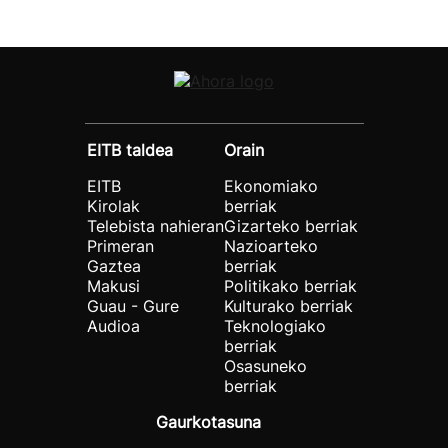
EITB taldea
Orain
EITB
Ekonomiako
Kirolak
berriak
Telebista nahieran
Gizarteko berriak
Primeran
Nazioarteko
Gaztea
berriak
Makusi
Politikako berriak
Guau - Gure
Kulturako berriak
Audioa
Teknologiako
berriak
Osasuneko
berriak
Gaurkotasuna