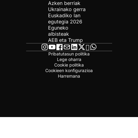
Azken berriak
Ukrainako gerra
Euskadiko lan
egutegia 2026
Eguneko
albisteak
AEB eta Trump
Pribatutasun politika
Lege oharra
Cookie politika
Cookieen konfigurazioa
Harremana