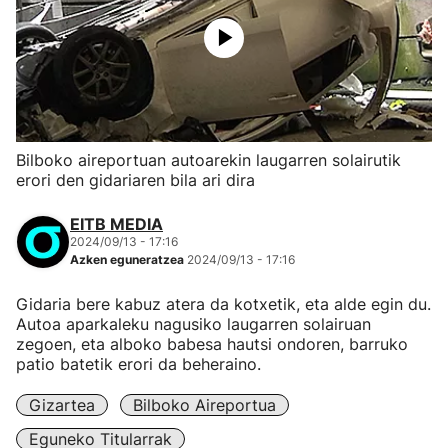
Bilboko aireportuan autoarekin laugarren solairutik
erori den gidariaren bila ari dira
EITB MEDIA
2024/09/13 - 17:16
Azken eguneratzea
2024/09/13 - 17:16
Gidaria bere kabuz atera da kotxetik, eta alde egin du.
Autoa aparkaleku nagusiko laugarren solairuan
zegoen, eta alboko babesa hautsi ondoren, barruko
patio batetik erori da beheraino.
Gizartea
Bilboko Aireportua
Eguneko Titularrak