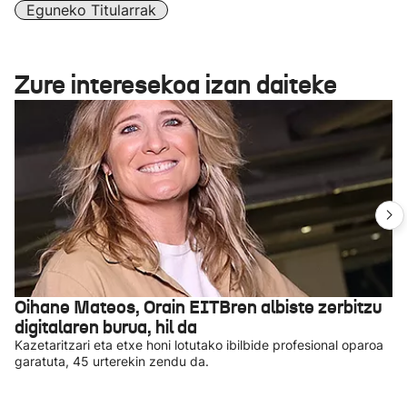
Eguneko Titularrak
Zure interesekoa izan daiteke
Oihane Mateos, Orain EITBren albiste zerbitzu
digitalaren burua, hil da
Kazetaritzari eta etxe honi lotutako ibilbide profesional oparoa
garatuta, 45 urterekin zendu da.