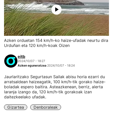
Azken orduetan 154 km/h-ko haize-ufadak neurtu dira
Urduñan eta 120 km/h-koak Oizen
eitb
2024/10/07 - 18:27
Azken eguneratzea
2024/10/07 - 18:24
Jaurlaritzako Segurtasun Sailak abisu horia ezarri du
arratsaldean haizeagatik, 100 km/h-tik gorako haize-
boladak espero baitira. Asteazkenean, berriz, alerta
laranja izango da, 120 km/h-tik gorakoak izan
daitezkeelako ufadak.
Gizartea
Denboraleak