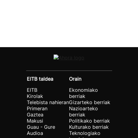
EITB taldea
Orain
EITB
Ekonomiako
Kirolak
berriak
Telebista nahieran
Gizarteko berriak
Primeran
Nazioarteko
Gaztea
berriak
Makusi
Politikako berriak
Guau - Gure
Kulturako berriak
Audioa
Teknologiako