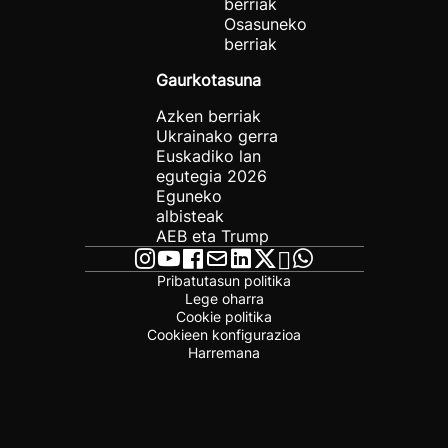
berriak
Osasuneko
berriak
Gaurkotasuna
Azken berriak
Ukrainako gerra
Euskadiko lan
egutegia 2026
Eguneko
albisteak
AEB eta Trump
Pribatutasun politika
Lege oharra
Cookie politika
Cookieen konfigurazioa
Harremana