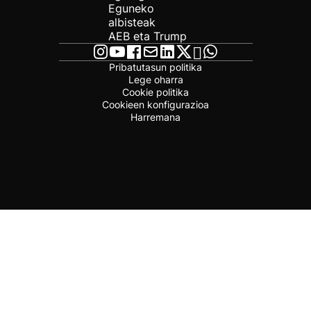
Eguneko
albisteak
AEB eta Trump
Pribatutasun politika
Lege oharra
Cookie politika
Cookieen konfigurazioa
Harremana