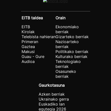
EITB taldea
Orain
EITB
Ekonomiako
Kirolak
berriak
Telebista nahieran
Gizarteko berriak
Primeran
Nazioarteko
Gaztea
berriak
Makusi
Politikako berriak
Guau - Gure
Kulturako berriak
Audioa
Teknologiako
berriak
Osasuneko
berriak
Gaurkotasuna
Azken berriak
Ukrainako gerra
Euskadiko lan
egutegia 2026