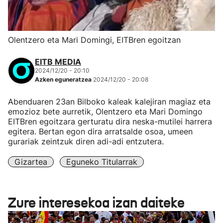
Olentzero eta Mari Domingi, EITBren egoitzan
EITB MEDIA
2024/12/20 - 20:10
Azken eguneratzea
2024/12/20 - 20:08
Abenduaren 23an Bilboko kaleak kalejiran magiaz eta
emozioz bete aurretik, Olentzero eta Mari Domingo
EITBren egoitzara gerturatu dira neska-mutilei harrera
egitera. Bertan egon dira arratsalde osoa, umeen
gurariak zeintzuk diren adi-adi entzutera.
Gizartea
Eguneko Titularrak
Zure interesekoa izan daiteke