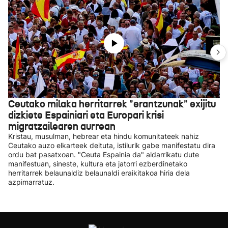
Ceutako milaka herritarrek "erantzunak" exijitu
dizkiete Espainiari eta Europari krisi
migratzailearen aurrean
Kristau, musulman, hebrear eta hindu komunitateek nahiz
Ceutako auzo elkarteek deituta, istilurik gabe manifestatu dira
ordu bat pasatxoan. "Ceuta Espainia da" aldarrikatu dute
manifestuan, sineste, kultura eta jatorri ezberdinetako
herritarrek belaunaldiz belaunaldi eraikitakoa hiria dela
azpimarratuz.