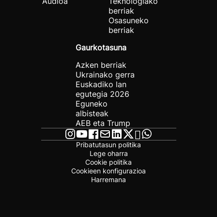
Audioa
Teknologiako
berriak
Osasuneko
berriak
Gaurkotasuna
Azken berriak
Ukrainako gerra
Euskadiko lan
egutegia 2026
Eguneko
albisteak
AEB eta Trump
Pribatutasun politika
Lege oharra
Cookie politika
Cookieen konfigurazioa
Harremana