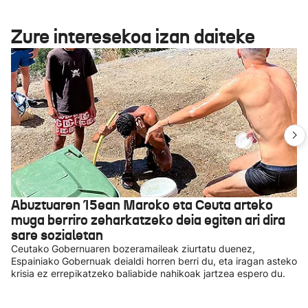
Zure interesekoa izan daiteke
Abuztuaren 15ean Maroko eta Ceuta arteko
muga berriro zeharkatzeko deia egiten ari dira
sare sozialetan
Ceutako Gobernuaren bozeramaileak ziurtatu duenez,
Espainiako Gobernuak deialdi horren berri du, eta iragan asteko
krisia ez errepikatzeko baliabide nahikoak jartzea espero du.