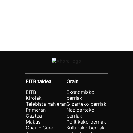
EITB taldea
Orain
EITB
Ekonomiako
Kirolak
berriak
Telebista nahieran
Gizarteko berriak
Primeran
Nazioarteko
Gaztea
berriak
Makusi
Politikako berriak
Guau - Gure
Kulturako berriak