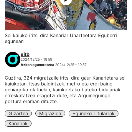
Sei kaiuko iritsi dira Kanariar Uharteetara Eguberri
egunean
eitb
2024/12/25 - 19:59
Azken eguneratzea
2024/12/25 - 19:57
Guztira, 324 migratzaile iritsi dira gaur Kanarietara sei
kaiukotan. Itsas baldintzek, metro eta erdi baino
gehiagoko olatuekin, kaiukoetako bateko bidaiariak
erreskatatzea eragotzi dute, eta Arguineguingo
portura eraman dituzte.
Gizartea
Migrazioa
Eguneko Titularrak
Kanariak