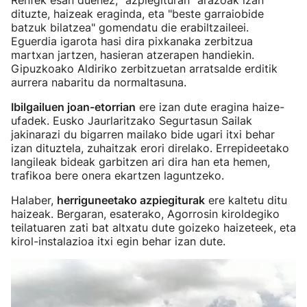
Renfek esan duenez, "azpiegituran" arazoak izan
dituzte, haizeak eraginda, eta "beste garraiobide
batzuk bilatzea" gomendatu die erabiltzaileei.
Eguerdia igarota hasi dira pixkanaka zerbitzua
martxan jartzen, hasieran atzerapen handiekin.
Gipuzkoako Aldiriko zerbitzuetan arratsalde erditik
aurrera nabaritu da normaltasuna.
Ibilgailuen joan-etorrian
ere izan dute eragina haize-
ufadek. Eusko Jaurlaritzako Segurtasun Sailak
jakinarazi du bigarren mailako bide ugari itxi behar
izan dituztela, zuhaitzak erori direlako. Errepideetako
langileak bideak garbitzen ari dira han eta hemen,
trafikoa bere onera ekartzen laguntzeko.
Halaber,
herriguneetako azpiegiturak
ere kaltetu ditu
haizeak. Bergaran, esaterako, Agorrosin kiroldegiko
teilatuaren zati bat altxatu dute goizeko haizeteek, eta
kirol-instalazioa itxi egin behar izan dute.