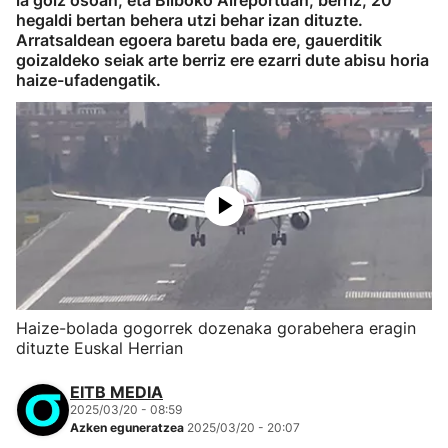
ia goiz osoan, eta Bilboko Aireportuan, berriz, 20
hegaldi bertan behera utzi behar izan dituzte.
Arratsaldean egoera baretu bada ere, gauerditik
goizaldeko seiak arte berriz ere ezarri dute abisu horia
haize-ufadengatik.
Haize-bolada gogorrek dozenaka gorabehera eragin
dituzte Euskal Herrian
EITB MEDIA
2025/03/20 - 08:59
Azken eguneratzea
2025/03/20 - 20:07