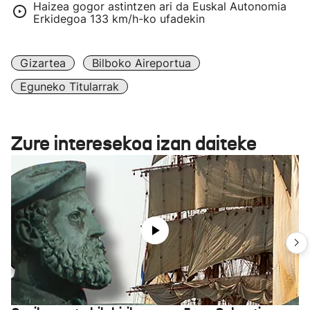
Haizea gogor astintzen ari da Euskal Autonomia
Erkidegoa 133 km/h-ko ufadekin
Gizartea
Bilboko Aireportua
Eguneko Titularrak
Zure interesekoa izan daiteke