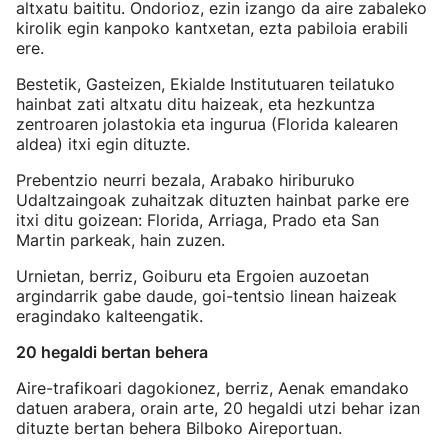
altxatu baititu. Ondorioz, ezin izango da aire zabaleko
kirolik egin kanpoko kantxetan, ezta pabiloia erabili
ere.
Bestetik, Gasteizen, Ekialde Institutuaren teilatuko
hainbat zati altxatu ditu haizeak, eta hezkuntza
zentroaren jolastokia eta ingurua (Florida kalearen
aldea) itxi egin dituzte.
Prebentzio neurri bezala, Arabako hiriburuko
Udaltzaingoak zuhaitzak dituzten hainbat parke ere
itxi ditu goizean: Florida, Arriaga, Prado eta San
Martin parkeak, hain zuzen.
Urnietan, berriz, Goiburu eta Ergoien auzoetan
argindarrik gabe daude, goi-tentsio linean haizeak
eragindako kalteengatik.
20 hegaldi bertan behera
Aire-trafikoari dagokionez, berriz, Aenak emandako
datuen arabera, orain arte, 20 hegaldi utzi behar izan
dituzte bertan behera Bilboko Aireportuan.