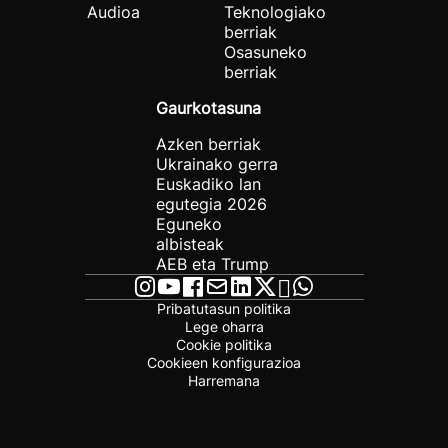
Audioa
Teknologiako
berriak
Osasuneko
berriak
Gaurkotasuna
Azken berriak
Ukrainako gerra
Euskadiko lan
egutegia 2026
Eguneko
albisteak
AEB eta Trump
Pribatutasun politika
Lege oharra
Cookie politika
Cookieen konfigurazioa
Harremana