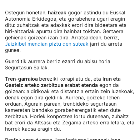
Ostegun honetan,
haizeak
gogor astindu du Euskal
Autonomia Erkidegoa, eta gorabehera ugari eragin
ditu: zuhaitzak eta adaxkak erori dira bideetara eta
hiri-altzariak apurtu dira hainbat tokitan. Gertaera
gehienak goizean izan dira. Arratsaldean, berriz,
Jaizkibel mendian piztu den suteak
jarri du arreta
gunea.
Guerditik aurrera berriz ezarri du abisu horia
Segurtasun Sailak.
Tren-garraioa
bereziki korapilatu da, eta
Irun eta
Gasteiz arteko zerbitzua erabat etenda
egon da
goizean: aldirikoak eta distantzia ertain zein luzekoak,
denak egon dira geldirik. Aurrena, goizeko lehen
orduan, Agurain parean, trenbideko segurtasun
kameretan izandako gorabeherengatik eten dute
zerbitzua. Horiek konpotzea lortu dutenean, zuhaitz
bat erori da Altsasu eta Zegama arteko errailetara, eta
horrek kaosa eragin du.