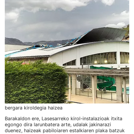
bergara kiroldegia haizea
Barakaldon ere, Lasesarreko kirol-instalazioak itxita
egongo dira larunbatera arte, udalak jakinarazi
duenez, haizeak pabiloiaren estalkiaren plaka batzuk