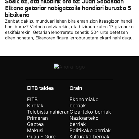
Sosik ez, eta hilobirik ere ez: Juan Sebastian
Elkano getariar nabigatzaile handiari buruzko 5
bitxikeria
Zenbat dakizu munduari lehen bira eman zion itsasgizon handi
honi buruz? Victoria ontziarekin, eta biziraun zuten 17 gizoneko
eskifaiarekin, Getarian lehorreratu zenetik 504 urte betetzen
diren honetan, Elkanoren figura lerroburuetara ekarri nahi dugu.
EITB taldea
Orain
EITB
Ekonomiako
Kirolak
berriak
Telebista nahieran
Gizarteko berriak
Primeran
Nazioarteko
Gaztea
berriak
Makusi
Politikako berriak
Guau - Gure
Kulturako berriak