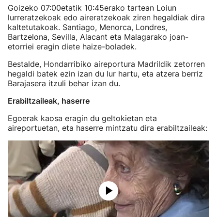
Goizeko 07:00etatik 10:45erako tartean Loiun
lurreratzekoak edo aireratzekoak ziren hegaldiak dira
kaltetutakoak. Santiago, Menorca, Londres,
Bartzelona, Sevilla, Alacant eta Malagarako joan-
etorriei eragin diete haize-boladek.
Bestalde, Hondarribiko aireportura Madrildik zetorren
hegaldi batek ezin izan du lur hartu, eta atzera berriz
Barajasera itzuli behar izan du.
Erabiltzaileak, haserre
Egoerak kaosa eragin du geltokietan eta
aireportuetan, eta haserre mintzatu dira erabiltzaileak: