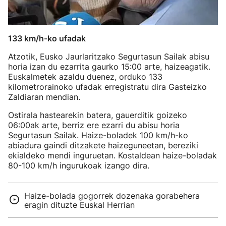
133 km/h-ko ufadak
Atzotik, Eusko Jaurlaritzako Segurtasun Sailak abisu
horia izan du ezarrita gaurko 15:00 arte, haizeagatik.
Euskalmetek azaldu duenez, orduko 133
kilometrorainoko ufadak erregistratu dira Gasteizko
Zaldiaran mendian.
Ostirala hastearekin batera, gauerditik goizeko
06:00ak arte, berriz ere ezarri du abisu horia
Segurtasun Sailak. Haize-boladek 100 km/h-ko
abiadura gaindi ditzakete haizeguneetan, bereziki
ekialdeko mendi inguruetan. Kostaldean haize-boladak
80-100 km/h ingurukoak izango dira.
Haize-bolada gogorrek dozenaka gorabehera
eragin dituzte Euskal Herrian