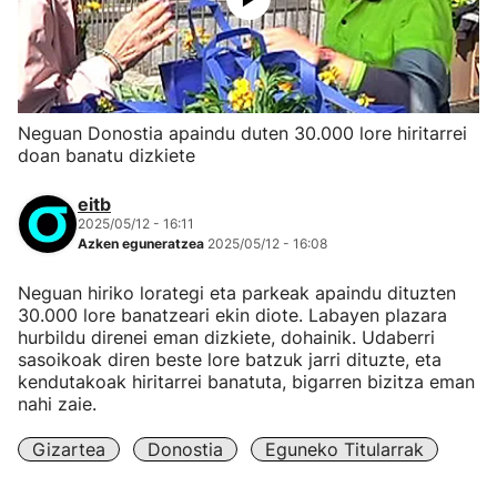
Neguan Donostia apaindu duten 30.000 lore hiritarrei
doan banatu dizkiete
eitb
2025/05/12 - 16:11
Azken eguneratzea
2025/05/12 - 16:08
Neguan hiriko lorategi eta parkeak apaindu dituzten
30.000 lore banatzeari ekin diote. Labayen plazara
hurbildu direnei eman dizkiete, dohainik. Udaberri
sasoikoak diren beste lore batzuk jarri dituzte, eta
kendutakoak hiritarrei banatuta, bigarren bizitza eman
nahi zaie.
Gizartea
Donostia
Eguneko Titularrak