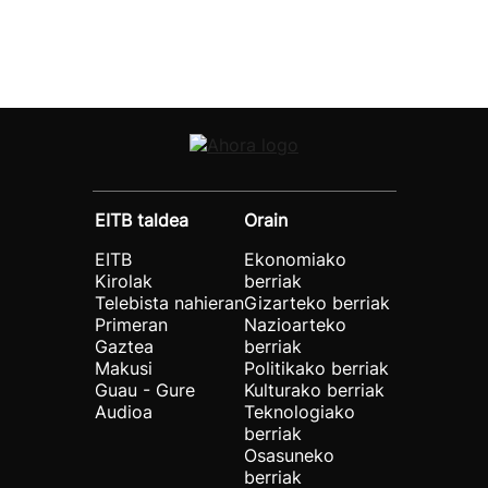
EITB taldea
Orain
EITB
Ekonomiako
Kirolak
berriak
Telebista nahieran
Gizarteko berriak
Primeran
Nazioarteko
Gaztea
berriak
Makusi
Politikako berriak
Guau - Gure
Kulturako berriak
Audioa
Teknologiako
berriak
Osasuneko
berriak