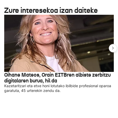
Zure interesekoa izan daiteke
Oihane Mateos, Orain EITBren albiste zerbitzu
digitalaren burua, hil da
Kazetaritzari eta etxe honi lotutako ibilbide profesional oparoa
garatuta, 45 urterekin zendu da.