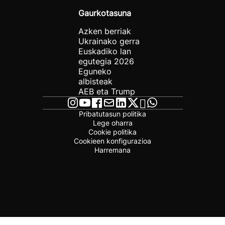
Gaurkotasuna
Azken berriak
Ukrainako gerra
Euskadiko lan
egutegia 2026
Eguneko
albisteak
AEB eta Trump
Pribatutasun politika
Lege oharra
Cookie politika
Cookieen konfigurazioa
Harremana