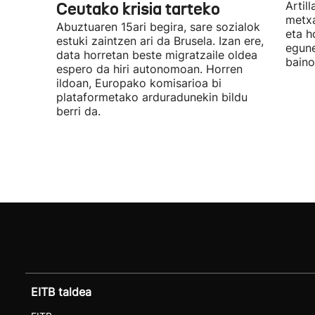
Ceutako krisia tarteko
Artil
metxa
Abuztuaren 15ari begira, sare sozialok
eta h
estuki zaintzen ari da Brusela. Izan ere,
egune
data horretan beste migratzaile oldea
baino
espero da hiri autonomoan. Horren
ildoan, Europako komisarioa bi
plataformetako arduradunekin bildu
berri da.
EITB taldea