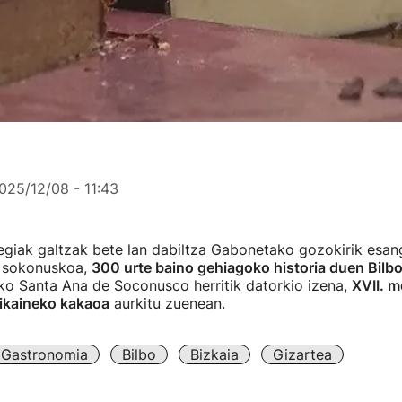
025/12/08 - 11:43
egiak galtzak bete lan dabiltza Gabonetako gozokirik esa
: sokonuskoa,
300 urte baino gehiagoko historia duen Bilb
ko Santa Ana de Soconusco herritik datorkio izena,
XVII. m
bikaineko kakaoa
aurkitu zuenean.
Gastronomia
Bilbo
Bizkaia
Gizartea