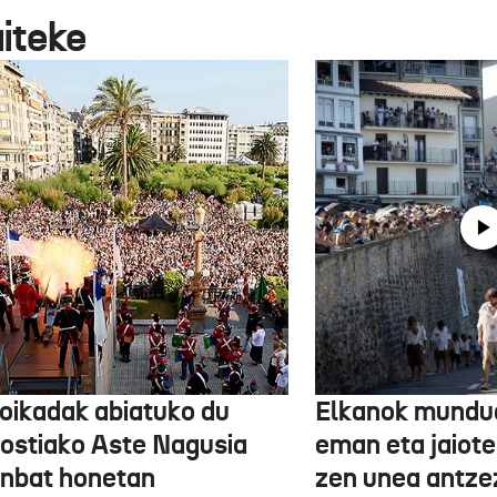
aiteke
oikadak abiatuko du
Elkanok mundua
ostiako Aste Nagusia
eman eta jaioter
unbat honetan
zen unea antze