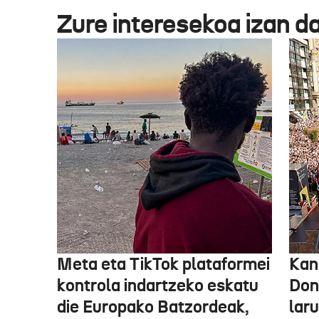
Zure interesekoa izan d
Meta eta TikTok plataformei
Kan
kontrola indartzeko eskatu
Don
die Europako Batzordeak,
lar