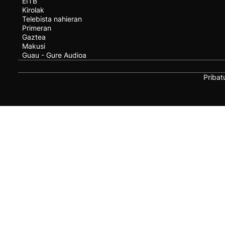
EITB
Kirolak
Telebista nahieran
Primeran
Gaztea
Makusi
Guau - Gure Audioa
Pribat