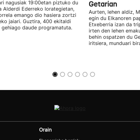
lari nagusiak 19:00etan piztuko du
Getarian
 Alderdi Ederreko lorategietan,
Aurten, lehen aldiz, 
orrela emango dio hasiera zortzi
egin du Elkanoren pa
ko jaiari. Guztira, 400 ekitaldi
Etxeberria izan da tr
 gehiago daude programatuta.
irten den lehen emak
behin ospatzen du Ge
iritsiera, munduari bi
Orain