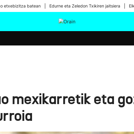
|
|
ko etxebizitza batean
Edurne eta Zeledon Txikiren jaitsiera
El
tura
Ikusmiran
Egural
Osasuna
Teknologia
 mexikarretik eta goz
urroia