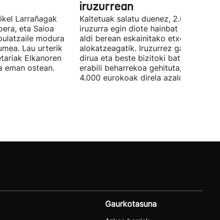
iruzurrean
Mikel Larrañagak
Kaltetuak salatu duenez, 2.000 eurok
pera, eta Saioa
iruzurra egin diote hainbat pertsonari
ipulatzaile modura
aldi berean eskainitako etxebizitza b
umea. Lau urterik
alokatzeagatik. Iruzurrez galdutako
tariak Elkanoren
dirua eta beste bizitoki bat alokatze
ra eman ostean.
erabili beharrekoa gehituta, galerak
4.000 eurokoak direla azaldu du.
Gaurkotasuna