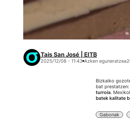
Tais San José | EITB
2025/12/08 - 11:43
Azken eguneratzea
2
Bizkaiko gozot
bat prestatzen
turroia
. Mexiko
batek kalitate 
Gabonak