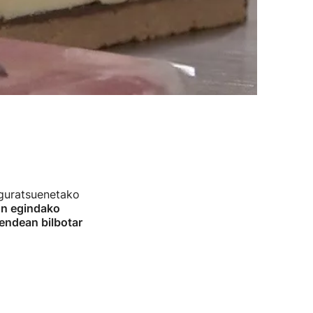
nguratsuenetako
on egindako
endean bilbotar