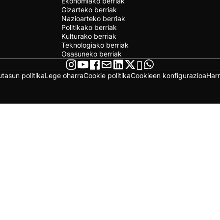
Ekonomiako berriak
Gizarteko berriak
Nazioarteko berriak
Politikako berriak
Kulturako berriak
Teknologiako berriak
Osasuneko berriak
utasun politika
Lege oharra
Cookie politika
Cookieen konfigurazioa
Har