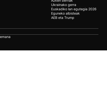
Azken berriak
Ukrainako gerra
Euskadiko lan egutegia 2026
Eguneko albisteak
AEB eta Trump
remana