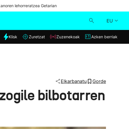
kanoren lehorreratzea Getarian
EU
dia
Klisk
Zuretzat
Zuzenekoak
Azken berriak
Klisk
Zuzenekoak
Zuretzat
Elkarbanatu
Gorde
ogile bilbotarren
Azken berriak