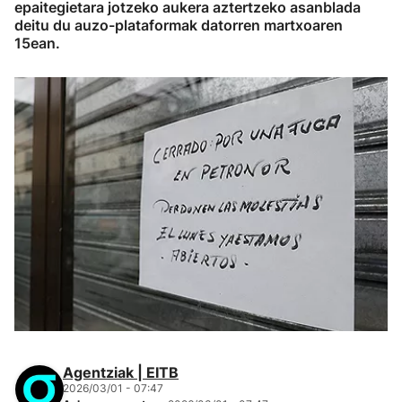
epaitegietara jotzeko aukera aztertzeko asanblada
deitu du auzo-plataformak datorren martxoaren
15ean.
Agentziak | EITB
2026/03/01 - 07:47