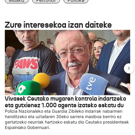
Muskiz
Petronor
Politika
Zure interesekoa izan daiteke
Vivasek Ceutako mugaren kontrola indartzeko
eta gutxienez 1.000 agente izateko eskatu du
Polizia Nazionaleko eta Guardia Zibileko indarrak nabarmen
handitzeko eta uztailaren 30eko sarrera masiboa berriro ez
gertatzeko neurriak hartzeko eskatu dio Ceutako presidenteak
Espainiako Gobernuari.