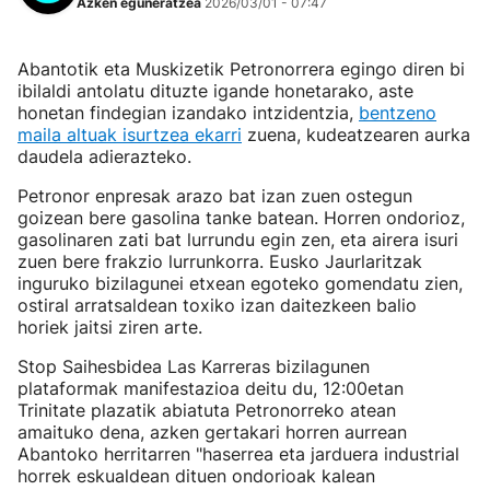
Azken eguneratzea
2026/03/01 - 07:47
Abantotik eta Muskizetik Petronorrera egingo diren bi
ibilaldi antolatu dituzte igande honetarako, aste
honetan findegian izandako intzidentzia,
bentzeno
maila altuak isurtzea ekarri
zuena, kudeatzearen aurka
daudela adierazteko.
Petronor enpresak arazo bat izan zuen ostegun
goizean bere gasolina tanke batean. Horren ondorioz,
gasolinaren zati bat lurrundu egin zen, eta airera isuri
zuen bere frakzio lurrunkorra. Eusko Jaurlaritzak
inguruko bizilagunei etxean egoteko gomendatu zien,
ostiral arratsaldean toxiko izan daitezkeen balio
horiek jaitsi ziren arte.
Stop Saihesbidea Las Karreras bizilagunen
plataformak manifestazioa deitu du, 12:00etan
Trinitate plazatik abiatuta Petronorreko atean
amaituko dena, azken gertakari horren aurrean
Abantoko herritarren "haserrea eta jarduera industrial
horrek eskualdean dituen ondorioak kalean