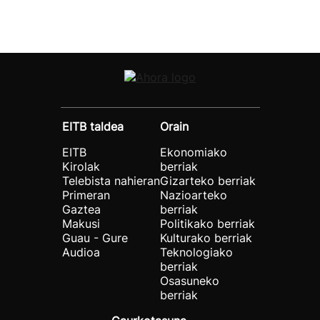
EITB taldea
Orain
EITB
Ekonomiako
Kirolak
berriak
Telebista nahieran
Gizarteko berriak
Primeran
Nazioarteko
Gaztea
berriak
Makusi
Politikako berriak
Guau - Gure
Kulturako berriak
Audioa
Teknologiako
berriak
Osasuneko
berriak