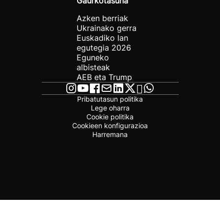
Gaurkotasuna
Azken berriak
Ukrainako gerra
Euskadiko lan
egutegia 2026
Eguneko
albisteak
AEB eta Trump
Pribatutasun politika
Lege oharra
Cookie politika
Cookieen konfigurazioa
Harremana