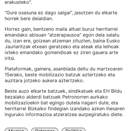
erakusteko".
"Gure osasuna ez dago salgai", jasotzen du elkarte
horrek bere deialdian.
Horrez gain, bentzeno maila altuei buruz herritarrei
emandako abisuan "atzerapausoa" egon dela salatu
du, izan ere, goizean atzeman zituzten, baina Eusko
Jaurlaritzak etxean geratzeko eta ateak eta leihoak
ixteko emandako gomendioak ez ziren gauera arte
iritsi.
Plataformak, gainera, asanblada deitu du martxoaren
15erako, beste mobilizazio batzuk aztertzeko eta
auzitara jotzeko aukera aztertzeko.
Beste auzo elkarte batzuek, sindikatuek eta EH Bildu
bezalako alderdi batzuek Petronorren aurkako
mobilizazioekin bat egingo dutela iragarri dute, eta
herritarrei Bizkaiko findegian izandako azken ihesaren
inguruko informazioa atzeratzea aurpegiratuko diete.