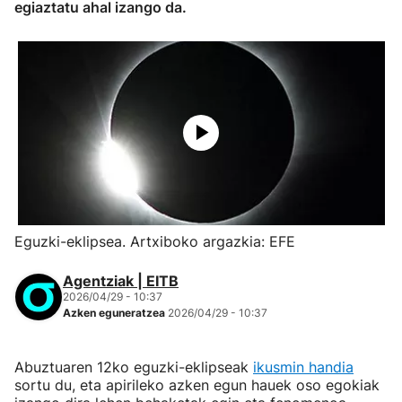
egiaztatu ahal izango da.
Eguzki-eklipsea. Artxiboko argazkia: EFE
Agentziak | EITB
2026/04/29 - 10:37
Azken eguneratzea
2026/04/29 - 10:37
Abuztuaren 12ko eguzki-eklipseak
ikusmin handia
sortu du, eta apirileko azken egun hauek oso egokiak