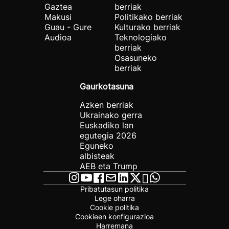
Gaztea
berriak
Makusi
Politikako berriak
Guau - Gure
Kulturako berriak
Audioa
Teknologiako
berriak
Osasuneko
berriak
Gaurkotasuna
Azken berriak
Ukrainako gerra
Euskadiko lan
egutegia 2026
Eguneko
albisteak
AEB eta Trump
Pribatutasun politika
Lege oharra
Cookie politika
Cookieen konfigurazioa
Harremana