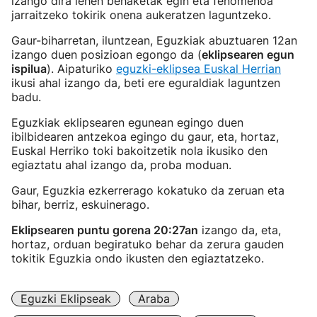
izango dira lehen behaketak egin eta fenomenoa
jarraitzeko tokirik onena aukeratzen laguntzeko.
Gaur-biharretan, iluntzean, Eguzkiak abuztuaren 12an
izango duen posizioan egongo da (
eklipsearen egun
ispilua
). Aipaturiko
eguzki-eklipsea Euskal Herrian
ikusi ahal izango da, beti ere eguraldiak laguntzen
badu.
Eguzkiak eklipsearen egunean egingo duen
ibilbidearen antzekoa egingo du gaur, eta, hortaz,
Euskal Herriko toki bakoitzetik nola ikusiko den
egiaztatu ahal izango da, proba moduan.
Gaur, Eguzkia ezkerrerago kokatuko da zeruan eta
bihar, berriz, eskuinerago.
Eklipsearen puntu gorena 20:27an
izango da, eta,
hortaz, orduan begiratuko behar da zerura gauden
tokitik Eguzkia ondo ikusten den egiaztatzeko.
Eguzki Eklipseak
Araba