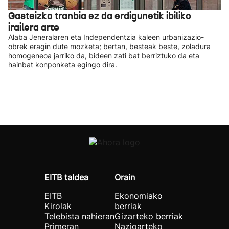
Gasteizko tranbia ez da erdigunetik ibiliko
irailera arte
Alaba Jeneralaren eta Independentzia kaleen urbanizazio-
obrek eragin dute mozketa; bertan, besteak beste, zoladura
homogeneoa jarriko da, bideen zati bat berriztuko da eta
hainbat konponketa egingo dira.
EITB taldea
Orain
EITB
Ekonomiako
Kirolak
berriak
Telebista nahieran
Gizarteko berriak
Primeran
Nazioarteko