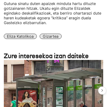
Gutuna sinatu duten apaizek minduta hartu dituzte
gotzainaren hitzak. Ukatu egin dituzte Elizaldek
egindako deskalifikazioak, eta berriro ohartarazi dute
haren kudeaketak egoera “kritikoa” eragin duela
Gasteizko elizbarrutian.
Eliza Katolikoa
Gizartea
Zure interesekoa izan daiteke