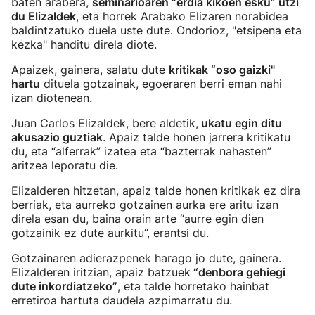
baten arabera,
seminarioaren “erdia kikoen esku” utzi
du Elizaldek
, eta horrek Arabako Elizaren norabidea
baldintzatuko duela uste dute. Ondorioz, "etsipena eta
kezka" handitu direla diote.
Apaizek, gainera, salatu dute
kritikak “oso gaizki"
hartu
dituela gotzainak, egoeraren berri eman nahi
izan diotenean.
Juan Carlos Elizaldek, bere aldetik,
ukatu egin ditu
akusazio guztiak
. Apaiz talde honen jarrera kritikatu
du, eta “alferrak” izatea eta “bazterrak nahasten”
aritzea leporatu die.
Elizalderen hitzetan, apaiz talde honen kritikak ez dira
berriak, eta aurreko gotzainen aurka ere aritu izan
direla esan du, baina orain arte “aurre egin dien
gotzainik ez dute aurkitu”, erantsi du.
Gotzainaren adierazpenek harago jo dute, gainera.
Elizalderen iritzian, apaiz batzuek
“denbora gehiegi
dute inkordiatzeko”
, eta talde horretako hainbat
erretiroa hartuta daudela azpimarratu du.