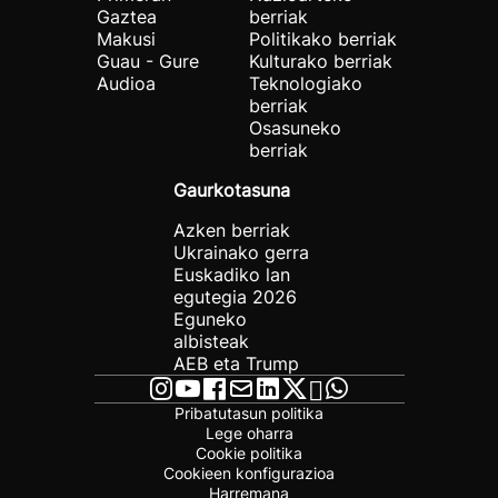
Gaztea
berriak
Makusi
Politikako berriak
Guau - Gure
Kulturako berriak
Audioa
Teknologiako
berriak
Osasuneko
berriak
Gaurkotasuna
Azken berriak
Ukrainako gerra
Euskadiko lan
egutegia 2026
Eguneko
albisteak
AEB eta Trump
Pribatutasun politika
Lege oharra
Cookie politika
Cookieen konfigurazioa
Harremana