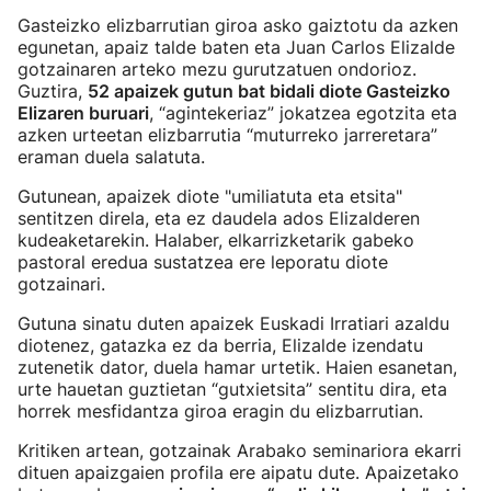
Gasteizko elizbarrutian giroa asko gaiztotu da azken
egunetan, apaiz talde baten eta Juan Carlos Elizalde
gotzainaren arteko mezu gurutzatuen ondorioz.
Guztira,
52 apaizek gutun bat bidali diote Gasteizko
Elizaren buruari
, “agintekeriaz” jokatzea egotzita eta
azken urteetan elizbarrutia “muturreko jarreretara”
eraman duela salatuta.
Gutunean, apaizek diote "umiliatuta eta etsita"
sentitzen direla, eta ez daudela ados Elizalderen
kudeaketarekin. Halaber, elkarrizketarik gabeko
pastoral eredua sustatzea ere leporatu diote
gotzainari.
Gutuna sinatu duten apaizek Euskadi Irratiari azaldu
diotenez, gatazka ez da berria, Elizalde izendatu
zutenetik dator, duela hamar urtetik. Haien esanetan,
urte hauetan guztietan “gutxietsita” sentitu dira, eta
horrek mesfidantza giroa eragin du elizbarrutian.
Kritiken artean, gotzainak Arabako seminariora ekarri
dituen apaizgaien profila ere aipatu dute. Apaizetako