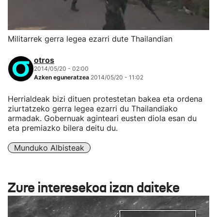
Militarrek gerra legea ezarri dute Thailandian
otros
2014/05/20 - 02:00
Azken eguneratzea
2014/05/20 - 11:02
Herrialdeak bizi dituen protestetan bakea eta ordena
ziurtatzeko gerra legea ezarri du Thailandiako
armadak. Gobernuak aginteari eusten diola esan du
eta premiazko bilera deitu du.
Munduko Albisteak
Zure interesekoa izan daiteke