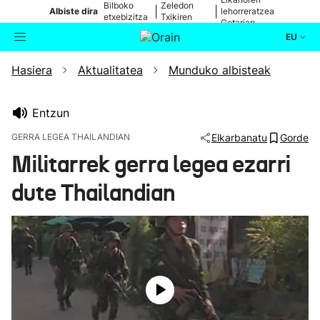
Bilboko
Zeledon
|
|
Albiste dira
lehorreratzea
etxebizitza
Txikiren
Getarian
batean
jaitsiera
EU
Hasiera
Aktualitatea
Munduko albisteak
Aktualitatea
Bilatzailea
Politika
Entzun
GERRA LEGEA THAILANDIAN
Elkarbanatu
Gorde
Kultura
Militarrek gerra legea ezarri
dute Thailandian
Ikusmiran
Eguraldia