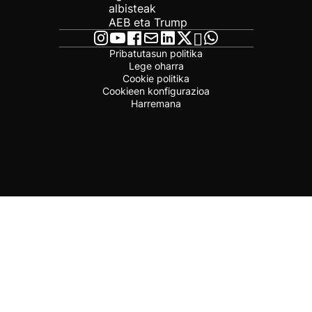
albisteak
AEB eta Trump
Pribatutasun politika
Lege oharra
Cookie politika
Cookieen konfigurazioa
Harremana