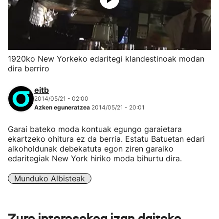
1920ko New Yorkeko edaritegi klandestinoak modan
dira berriro
eitb
2014/05/21 - 02:00
Azken eguneratzea
2014/05/21 - 20:01
Garai bateko moda kontuak egungo garaietara
ekartzeko ohitura ez da berria. Estatu Batuetan edari
alkoholdunak debekatuta egon ziren garaiko
edaritegiak New York hiriko moda bihurtu dira.
Munduko Albisteak
Zure interesekoa izan daiteke