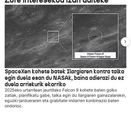
SpaceXen kohete batek Ilargiaren kontra talka
egin duela esan du NASAk, baina adierazi du ez
duela arriskurik ekarriko
2025eko urtarrilean jaurtitako Falcon 9 kohete baten goiko
zatiak, planifikatu gabe, talka egin du Ilargiaren gainazalarekin,
eguzki-jardueraren eta grabitate-indarren konbinazio baten
ondorioz.