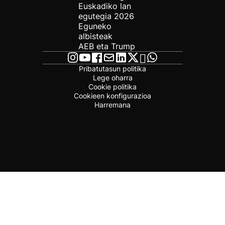
Euskadiko lan
egutegia 2026
Eguneko
albisteak
AEB eta Trump
Pribatutasun politika
Lege oharra
Cookie politika
Cookieen konfigurazioa
Harremana