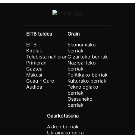
EITB taldea
Orain
EITB
Ekonomiako
Kirolak
berriak
Telebista nahieran
Gizarteko berriak
Primeran
Nazioarteko
Gaztea
berriak
Makusi
Politikako berriak
Guau - Gure
Kulturako berriak
Audioa
Teknologiako
berriak
Osasuneko
berriak
Gaurkotasuna
Azken berriak
Ukrainako gerra