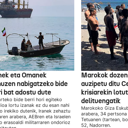
nek eta Omanek
Marokok dozen
uzen nabigatzeko bide
auzipetu ditu 
ri bat adostu dute
krisiarekin lotu
arteko bide berri hori egiteko
delituengatik
ioa lortu izanak ez du esan nahi
Marokoko Giza Eskub
ro irekiko dutenik, Iranek zehaztu
arabera, 34 pertsona 
ren arabera, AEBren eta Israelen
Tetuanen (tartean, bo
o erasoaldi militarraren ondorioz
52, Nadorren.