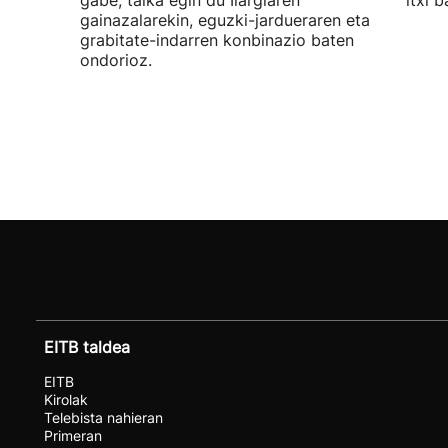
gabe, talka egin du Ilargiaren
itxi b
gainazalarekin, eguzki-jardueraren eta
grabitate-indarren konbinazio baten
ondorioz.
EITB taldea
EITB
Kirolak
Telebista nahieran
Primeran