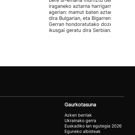
bere ur-emaria murriztu denez,
iraganeko aztarna harrigarriak utzi di
agerian: mamut baten aztarnak azald
dira Bulgarian, eta Bigarren Mundu
Gerran hondoratutako dozenaka ontz
ikusgai geratu dira Serbian.
Gaurkotasuna
Azken berriak
Ukrainako gerra
Euskadiko lan egutegia 2026
Eguneko albisteak