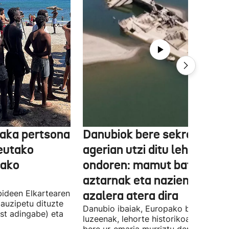
aka pertsona
Danubiok bere sekretuak
Ceutako
agerian utzi ditu lehortear
tako
ondoren: mamut baten
aztarnak eta nazien ontzia
ideen Elkartearen
azalera atera dira
auzipetu dituzte
Danubio ibaiak, Europako bigarren
st adingabe) eta
luzeenak, lehorte historikoa bizi du, e