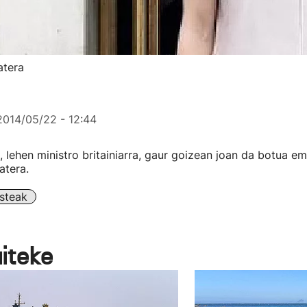
atera
2014/05/22 - 12:44
lehen ministro britainiarra, gaur goizean joan da botua 
atera.
steak
aiteke