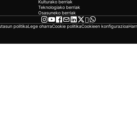
Kulturako berriak
Teknologiako berriak
Osasuneko berriak
utasun politika
Lege oharra
Cookie politika
Cookieen konfigurazioa
Har