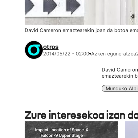
David Cameron emaztearekin joan da botoa em
otros
2014/05/22 - 02:00
Azken eguneratzea
David Cameron, 
emaztearekin b
Munduko Albi
Zure interesekoa izan d