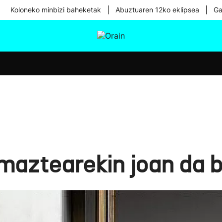
|
|
Koloneko minbizi baheketak
Abuztuaren 12ko eklipsea
Ga
tura
Ikusmiran
Egural
Osasuna
Teknologia
aztearekin joan da 