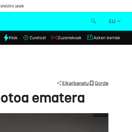
steizko jaiak
EU
dia
Klisk
Zuretzat
Zuzenekoak
Azken berriak
Klisk
Zuzenekoak
Zuretzat
Elkarbanatu
Gorde
botoa ematera
Azken berriak