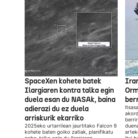
SpaceXen kohete batek
Ira
Ilargiaren kontra talka egin
Orm
duela esan du NASAk, baina
ber
adierazi du ez duela
Itsas
akord
arriskurik ekarriko
berri
2025eko urtarrilean jaurtitako Falcon 9
duena
kohete baten goiko zatiak, planifikatu
artek