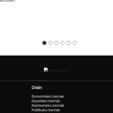
aitzuten.
Orain
Ekonomiako berriak
Gizarteko berriak
Nazioarteko berriak
Politikako berriak