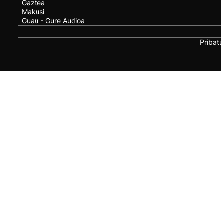
Gaztea
Makusi
Guau - Gure Audioa
Pribat