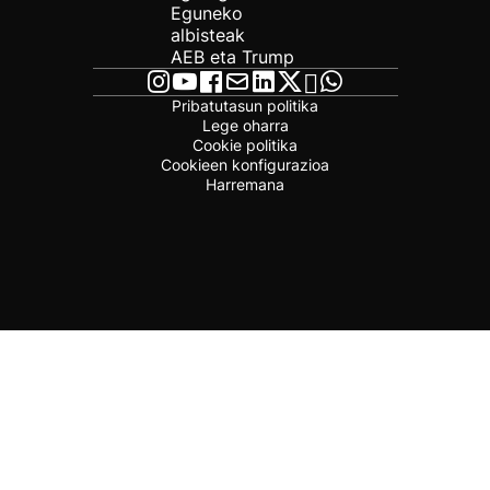
Eguneko
albisteak
AEB eta Trump
Pribatutasun politika
Lege oharra
Cookie politika
Cookieen konfigurazioa
Harremana