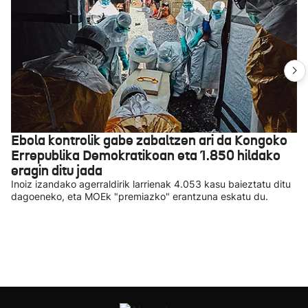
Ebola kontrolik gabe zabaltzen ari da Kongoko
Errepublika Demokratikoan eta 1.850 hildako
eragin ditu jada
Inoiz izandako agerraldirik larrienak 4.053 kasu baieztatu ditu
dagoeneko, eta MOEk "premiazko" erantzuna eskatu du.