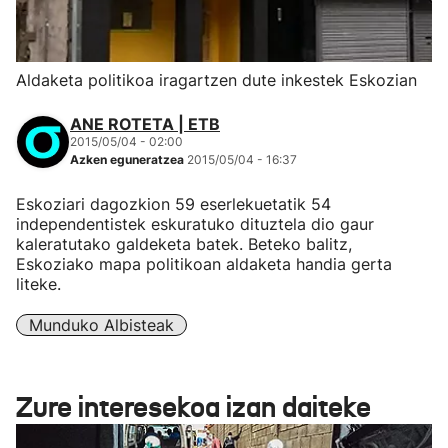
Aldaketa politikoa iragartzen dute inkestek Eskozian
ANE ROTETA | ETB
2015/05/04 - 02:00
Azken eguneratzea
2015/05/04 - 16:37
Eskoziari dagozkion 59 eserlekuetatik 54
independentistek eskuratuko dituztela dio gaur
kaleratutako galdeketa batek. Beteko balitz,
Eskoziako mapa politikoan aldaketa handia gerta
liteke.
Munduko Albisteak
Zure interesekoa izan daiteke