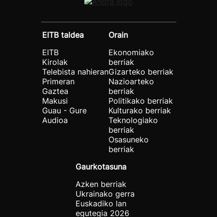
EITB taldea
Orain
EITB
Ekonomiako
Kirolak
berriak
Telebista nahieran
Gizarteko berriak
Primeran
Nazioarteko
Gaztea
berriak
Makusi
Politikako berriak
Guau - Gure
Kulturako berriak
Audioa
Teknologiako
berriak
Osasuneko
berriak
Gaurkotasuna
Azken berriak
Ukrainako gerra
Euskadiko lan
egutegia 2026