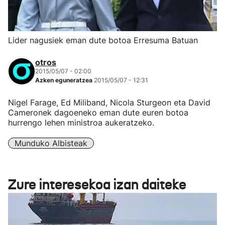
Lider nagusiek eman dute botoa Erresuma Batuan
otros
2015/05/07 - 02:00
Azken eguneratzea
2015/05/07 - 12:31
Nigel Farage, Ed Miliband, Nicola Sturgeon eta David
Cameronek dagoeneko eman dute euren botoa
hurrengo lehen ministroa aukeratzeko.
Munduko Albisteak
Zure interesekoa izan daiteke