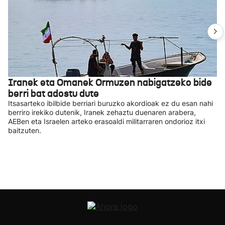
Iranek eta Omanek Ormuzen nabigatzeko bide
berri bat adostu dute
Itsasarteko ibilbide berriari buruzko akordioak ez du esan nahi
berriro irekiko dutenik, Iranek zehaztu duenaren arabera,
AEBen eta Israelen arteko erasoaldi militarraren ondorioz itxi
baitzuten.