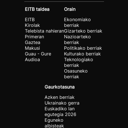
EITB taldea
Orain
EITB
Ekonomiako
Kirolak
berriak
Telebista nahieran
Gizarteko berriak
Primeran
Nazioarteko
Gaztea
berriak
Makusi
Politikako berriak
Guau - Gure
Kulturako berriak
Audioa
Teknologiako
berriak
Osasuneko
berriak
Gaurkotasuna
Azken berriak
Ukrainako gerra
Euskadiko lan
egutegia 2026
Eguneko
albisteak