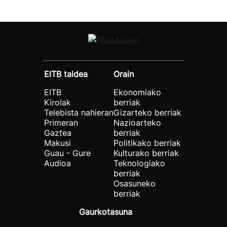
EITB taldea
Orain
EITB
Ekonomiako
Kirolak
berriak
Telebista nahieran
Gizarteko berriak
Primeran
Nazioarteko
Gaztea
berriak
Makusi
Politikako berriak
Guau - Gure
Kulturako berriak
Audioa
Teknologiako
berriak
Osasuneko
berriak
Gaurkotasuna