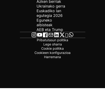
Azken berriak
Ukrainako gerra
Euskadiko lan
egutegia 2026
Eguneko
albisteak
AEB eta Trump
Pribatutasun politika
Lege oharra
Cookie politika
Cookieen konfigurazioa
Harremana