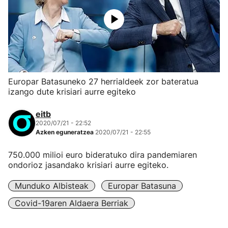
Europar Batasuneko 27 herrialdeek zor bateratua
izango dute krisiari aurre egiteko
eitb
2020/07/21 - 22:52
Azken eguneratzea
2020/07/21 - 22:55
750.000 milioi euro bideratuko dira pandemiaren
ondorioz jasandako krisiari aurre egiteko.
Munduko Albisteak
Europar Batasuna
Covid-19aren Aldaera Berriak