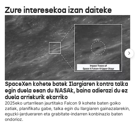
Zure interesekoa izan daiteke
SpaceXen kohete batek Ilargiaren kontra talka
egin duela esan du NASAk, baina adierazi du ez
duela arriskurik ekarriko
2025eko urtarrilean jaurtitako Falcon 9 kohete baten goiko
zatiak, planifikatu gabe, talka egin du Ilargiaren gainazalarekin,
eguzki-jardueraren eta grabitate-indarren konbinazio baten
ondorioz.