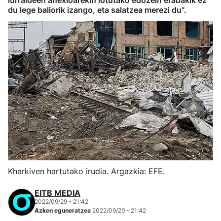
lurraldeen anexioarekin lotutako edozein erabakik ez
du lege baliorik izango, eta salatzea merezi du".
Kharkiven hartutako irudia. Argazkia: EFE.
EITB MEDIA
2022/09/29 - 21:42
Azken eguneratzea
2022/09/29 - 21:42