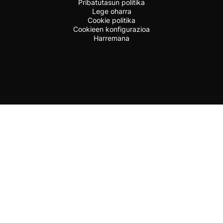
Pribatutasun politika
Lege oharra
Cookie politika
Cookieen konfigurazioa
Harremana