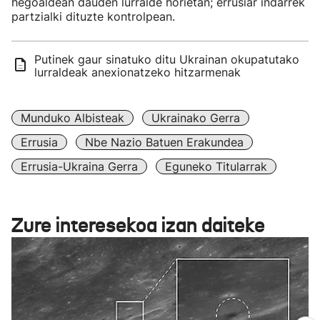
hegoaldean dauden lurralde horietan; errusiar indarrek
partzialki dituzte kontrolpean.
Putinek gaur sinatuko ditu Ukrainan okupatutako
lurraldeak anexionatzeko hitzarmenak
Munduko Albisteak
Ukrainako Gerra
Errusia
Nbe Nazio Batuen Erakundea
Errusia-Ukraina Gerra
Eguneko Titularrak
Zure interesekoa izan daiteke