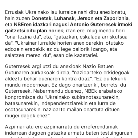
Errusiak Ukrainako lau lurralde nahi ditu anexionatu,
hain zuzen
Donetsk, Luhansk, Jerson eta Zaporizhia
,
eta
NBEren idazkari nagusi Antonio Guterresek irmoki
gaitzetsi ditu plan horiek
; izan ere, mugimendu hori
"onartezina da", eta, "gatazkan, eskalada arriskutsua
da". "Ukrainar lurralde horien anexioarekin lotutako
edozein erabakik ez du lege baliorik izango, eta
salatzea merezi du", esan die kazetariei.
Guterresek argi utzi du anexioak Nazio Batuen
Gutunaren aurkakoak direla, "nazioarteko erkidegoak
aldeztu behar duenaren kontra doaz". "Ez du lekurik
mundu modernoan. Ez dago onartzerik", berretsi du
Guterresek. Nabarmendu duenez, NBEk erabateko
konpromisoa du "Ukrainako subiranotasunarekin,
batasunarekin, independentziarekin eta lurralde
osotasunarekin, nazioarte mailan onartuta dituen
mugei dagokienez".
Azpimarratu ere azpimarratu du erreferendumak
indarrean dagoen gatazka armatu baten testuinguruan