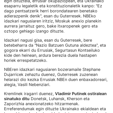
egin dituztela, errusiar okupaziopean, eta Ukrainako
esaparru legaletik eta konstituzionaletik kanpo: "Ez
dago pentsatzerik herri borondatearen benetako
adierazpenik denik", esan du Guterresek. NBEko
idazkari nagusiaren iritziz, Moskuk anexio planekin
aurrera jarraituz gero, bake itxaropenek gero eta
oztopo gehiago izango dituzte.
Idazkari nagusi gisa, esan du Guterresek, bere
betebeharra da "Nazio Batzuen Gutuna aldeztea", eta
gogora ekarri du Errusiak, Segurtasun Kontseiluko
kide den heinean, ardura berezia duela hastapen
horiek errespetatzeko.
NBEren idazkari nagusiaren bozeramaile Stephane
Dujarricek zehaztu duenez, Guterresek zuzenean
helarazi dio kezka Errusiak NBEn duen enbaxadoreari,
alegia, Vasili Nebenziari.
Kremlinek iragarri duenez,
Vladimir Putinek ostiralean
sinatuko ditu
Donetsk, Luhansk, Kherson eta
Zaporizhia anexionatzeko hitzarmenak.
Erreferendumak egin dituzte Ukrainako ekialdean eta