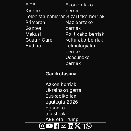
EITB
Ekonomiako
Kirolak
berriak
Telebista nahieran
Gizarteko berriak
Primeran
Nazioarteko
Gaztea
berriak
Makusi
Politikako berriak
Guau - Gure
Kulturako berriak
Audioa
Teknologiako
berriak
Osasuneko
berriak
Gaurkotasuna
Azken berriak
Ukrainako gerra
Euskadiko lan
egutegia 2026
Eguneko
albisteak
AEB eta Trump