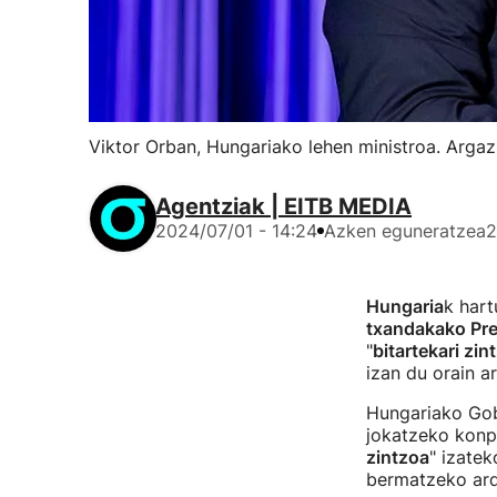
Viktor Orban, Hungariako lehen ministroa. Argaz
Agentziak | EITB MEDIA
2024/07/01 - 14:24
Azken eguneratzea
2
Hungaria
k hart
txandakako Pre
"
bitartekari zin
izan du orain ar
Hungariako Gob
jokatzeko konpr
zintzoa
" izate
bermatzeko ard