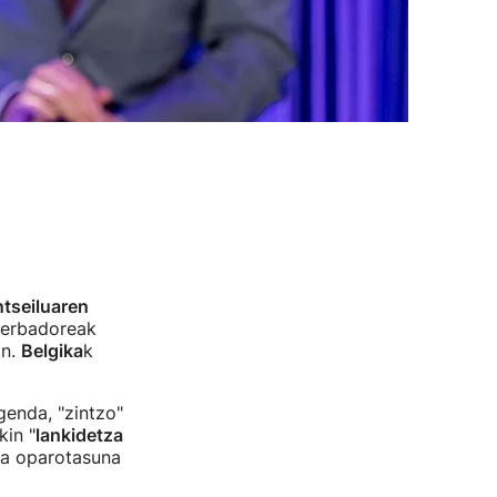
tseiluaren
serbadoreak
an.
Belgika
k
enda, "zintzo"
kin "
lankidetza
ta oparotasuna