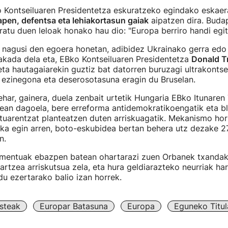
 Kontseiluaren Presidentetza eskuratzeko egindako eskaer
pen, defentsa eta lehiakortasun gaiak
aipatzen dira. Budap
atu duen leloak honako hau dio: "Europa berriro handi egit
 nagusi den egoera honetan, adibidez Ukrainako gerra edo
akada dela eta, EBko Kontseiluaren Presidentetza
Donald 
eta hautagaiarekin guztiz bat datorren buruzagi ultrakonts
 ezinegona eta deserosotasuna eragin du Bruselan.
har, gainera, duela zenbait urtetik Hungaria EBko Itunaren 7
ean dagoela, bere erreforma antidemokratikoengatik eta b
tuarentzat planteatzen duten arriskuagatik. Mekanismo hor
ka egin arren, boto-eskubidea bertan behera utz dezake 27
n.
mentuak ebazpen batean ohartarazi zuen Orbanek txanda
artzea arriskutsua zela, eta hura geldiarazteko neurriak ha
du ezertarako balio izan horrek.
steak
Europar Batasuna
Europa
Eguneko Titul