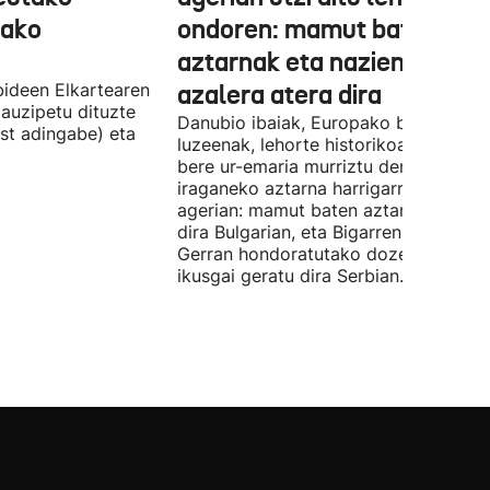
tako
ondoren: mamut baten
aztarnak eta nazien ontzia
ideen Elkartearen
azalera atera dira
auzipetu dituzte
Danubio ibaiak, Europako bigarren
st adingabe) eta
luzeenak, lehorte historikoa bizi du, e
bere ur-emaria murriztu denez,
iraganeko aztarna harrigarriak utzi di
agerian: mamut baten aztarnak azald
dira Bulgarian, eta Bigarren Mundu
Gerran hondoratutako dozenaka ontz
ikusgai geratu dira Serbian.