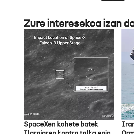
Zure interesekoa izan d
SpaceXen kohete batek
Ira
Ilargiaren kontra talka egin
Orm