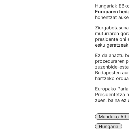
Hungariak EBko
Europaren heda
honentzat auker
Ziurgabetasuna
muturraren gor
presidente ohi 
esku geratzeak
Ez da ahaztu be
prozeduraren p
zuzenbide-esta
Budapesten aur
hartzeko ordua
Europako Parla
Presidentetza h
zuen, baina ez 
Munduko Albi
Hungaria