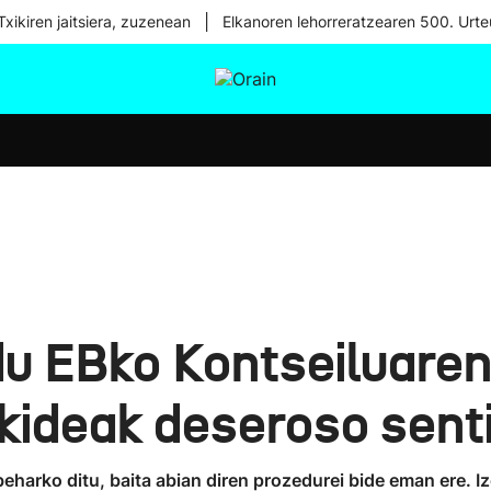
|
xikiren jaitsiera, zuzenean
Elkanoren lehorreratzearen 500. Urte
tura
Ikusmiran
Egural
Osasuna
Teknologia
du EBko Kontseiluaren
kideak deseroso sent
beharko ditu, baita abian diren prozedurei bide eman ere. 