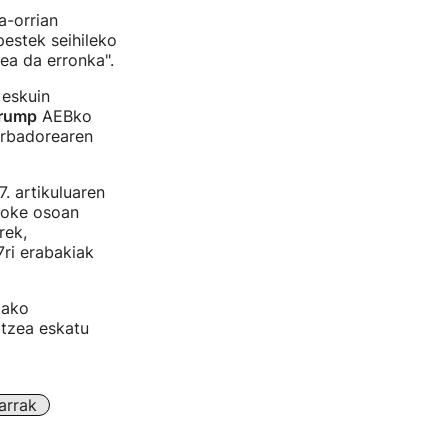
a-orrian
estek seihileko
ea da erronka".
 eskuin
Trump
AEBko
erbadorearen
. artikuluaren
loke osoan
rek,
ri erabakiak
kako
rtzea eskatu
arrak