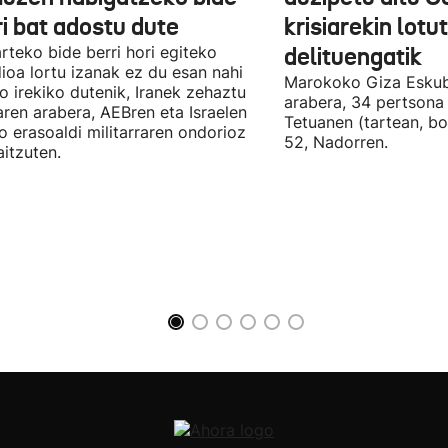
ri bat adostu dute
krisiarekin lotu
arteko bide berri hori egiteko
delituengatik
ioa lortu izanak ez du esan nahi
Marokoko Giza Eskub
ro irekiko dutenik, Iranek zehaztu
arabera, 34 pertsona 
ren arabera, AEBren eta Israelen
Tetuanen (tartean, bo
o erasoaldi militarraren ondorioz
52, Nadorren.
aitzuten.