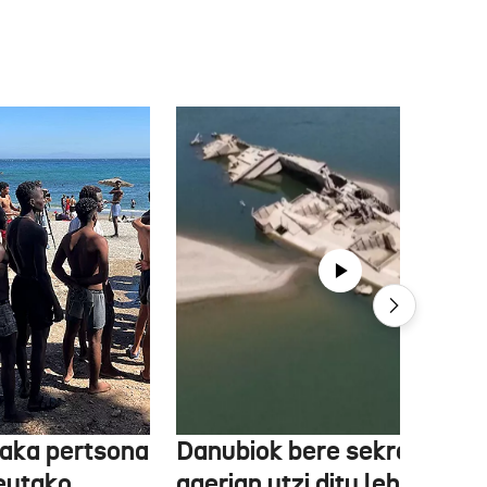
aka pertsona
Danubiok bere sekretuak
Ceutako
agerian utzi ditu lehortear