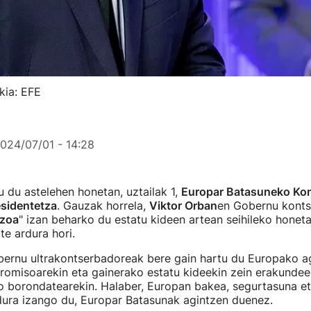
kia: EFE
024/07/01 - 14:28
u du astelehen honetan, uztailak 1,
Europar Batasuneko Kon
sidentetza
. Gauzak horrela,
Viktor Orban
en Gobernu kont
tzoa
" izan beharko du estatu kideen artean seihileko honet
te ardura hori.
ernu ultrakontserbadoreak bere gain hartu du Europako ag
omisoarekin eta gainerako estatu kideekin zein erakundee
ko borondatearekin. Halaber, Europan bakea, segurtasuna e
ura izango du, Europar Batasunak agintzen duenez.