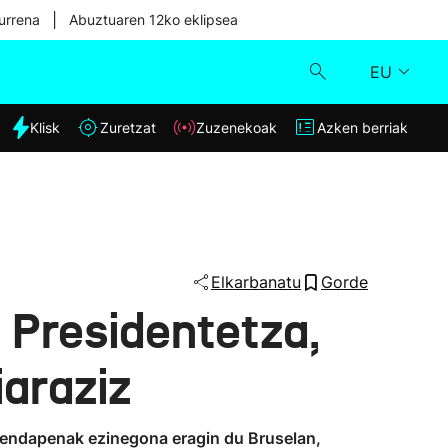
|
urrena
Abuztuaren 12ko eklipsea
EU
dia
Klisk
Zuretzat
Zuzenekoak
Azken berriak
Klisk
Zuzenekoak
Zuretzat
Elkarbanatu
Gorde
 Presidentetza,
Azken berriak
iaraziz
Izendapenak ezinegona eragin du Bruselan,