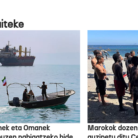
aiteke
nek eta Omanek
Marokok dozen
uzen nabigatzeko bide
auzipetu ditu 