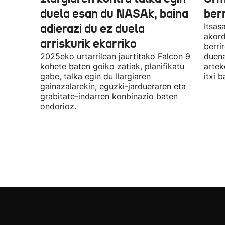
duela esan du NASAk, baina
ber
adierazi du ez duela
Itsas
akord
arriskurik ekarriko
berri
2025eko urtarrilean jaurtitako Falcon 9
duena
kohete baten goiko zatiak, planifikatu
artek
gabe, talka egin du Ilargiaren
itxi b
gainazalarekin, eguzki-jardueraren eta
grabitate-indarren konbinazio baten
ondorioz.