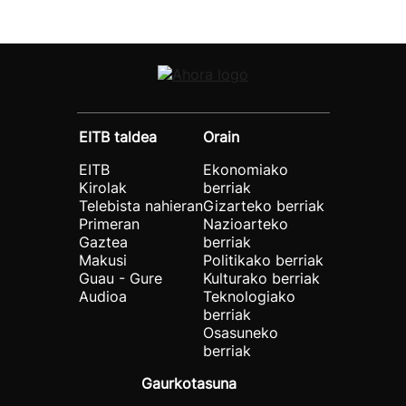
EITB taldea
Orain
EITB
Ekonomiako
Kirolak
berriak
Telebista nahieran
Gizarteko berriak
Primeran
Nazioarteko
Gaztea
berriak
Makusi
Politikako berriak
Guau - Gure
Kulturako berriak
Audioa
Teknologiako
berriak
Osasuneko
berriak
Gaurkotasuna