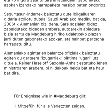
eta 70 inguru zauritu dira arratsaldean gabonetako
azokan izandako harrapaketa masibo baten ondorioz.
Segurtasun-indarrek baieztatu dute ibilgailuaren
gidaria atxilotu dutela: Saudi Arabiako mediku bat da,
2006tik Alemanian bizi dena. Sare sozialen bidez
zabaldutako bideoen arabera, autoarekin abiadura
bizia sartu da Magdeburg hiriko udaletxeko plazan
jarri duten gabonetako azokan, eta hainbat pertsona
harrapatu ditu.
Alemaniako agintarien balantze ofizialak baieztatu
egiten du gertaera "izugarriak" biktima "ugari" utzi
dituela. Reiner Haseloff Saxonia-Anhalt estatuko lehen
ministroaren arabera, bi hildakoak heldu bat eta haur
bat dira.
Für Ereignisse wie in
#Magdeburg
gilt:
1. Mitgefühl für alle Verletzten zeigen.