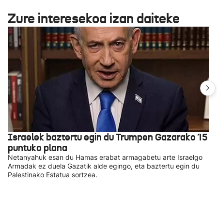
Zure interesekoa izan daiteke
Israelek baztertu egin du Trumpen Gazarako 15
puntuko plana
Netanyahuk esan du Hamas erabat armagabetu arte Israelgo
Armadak ez duela Gazatik alde egingo, eta baztertu egin du
Palestinako Estatua sortzea.