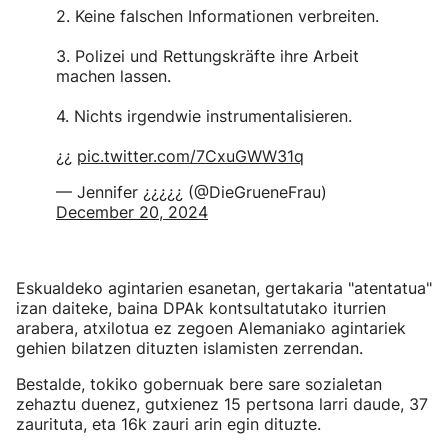
2. Keine falschen Informationen verbreiten.
3. Polizei und Rettungskräfte ihre Arbeit
machen lassen.
4. Nichts irgendwie instrumentalisieren.
¿¿
pic.twitter.com/7CxuGWW31q
— Jennifer ¿¿¿¿¿ (@DieGrueneFrau)
December 20, 2024
Eskualdeko agintarien esanetan, gertakaria "atentatua"
izan daiteke, baina DPAk kontsultatutako iturrien
arabera, atxilotua ez zegoen Alemaniako agintariek
gehien bilatzen dituzten islamisten zerrendan.
Bestalde, tokiko gobernuak bere sare sozialetan
zehaztu duenez, gutxienez 15 pertsona larri daude, 37
zaurituta, eta 16k zauri arin egin dituzte.