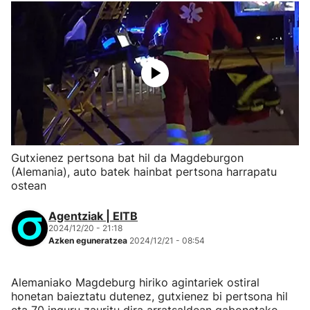
Gutxienez pertsona bat hil da Magdeburgon
(Alemania), auto batek hainbat pertsona harrapatu
ostean
Agentziak | EITB
2024/12/20 - 21:18
Azken eguneratzea
2024/12/21 - 08:54
Alemaniako Magdeburg hiriko agintariek ostiral
honetan baieztatu dutenez, gutxienez bi pertsona hil