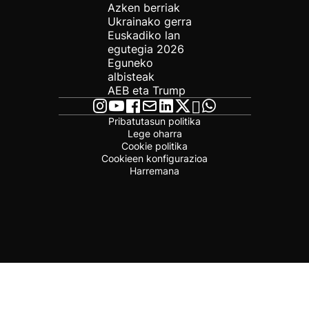
Azken berriak
Ukrainako gerra
Euskadiko lan
egutegia 2026
Eguneko
albisteak
AEB eta Trump
Pribatutasun politika
Lege oharra
Cookie politika
Cookieen konfigurazioa
Harremana