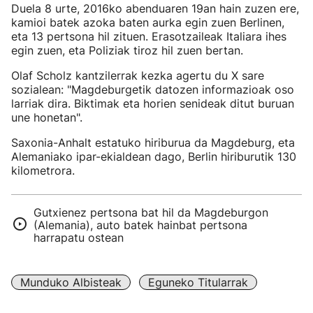
Duela 8 urte, 2016ko abenduaren 19an hain zuzen ere,
kamioi batek azoka baten aurka egin zuen Berlinen,
eta 13 pertsona hil zituen. Erasotzaileak Italiara ihes
egin zuen, eta Poliziak tiroz hil zuen bertan.
Olaf Scholz kantzilerrak kezka agertu du X sare
sozialean: "Magdeburgetik datozen informazioak oso
larriak dira. Biktimak eta horien senideak ditut buruan
une honetan".
Saxonia-Anhalt estatuko hiriburua da Magdeburg, eta
Alemaniako ipar-ekialdean dago, Berlin hiriburutik 130
kilometrora.
Gutxienez pertsona bat hil da Magdeburgon
(Alemania), auto batek hainbat pertsona
harrapatu ostean
Munduko Albisteak
Eguneko Titularrak