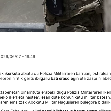
2026/06/07 - 19:46
ak
ikerketa
abiatu du Polizia Militarraren
barruan, ostiralea
ebron hiritik gertu
ibilgailu bati eraso egin
eta zazpi hilab
ztapenetan oinarrituta erabaki dugu Polizia Militarraren Iker
neko ikerketa hastea", esan dute komunikatu militar batean
taren emaitzak Abokatu Militar Nagusiaren bulegora bidalik