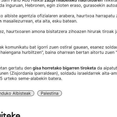
, Sam Fahd Abu Haikal
zazpi hilabeteko haurtxoaren
hilketa
da inguruan, Hebronen, egin zioten eraso, gurasoekin autoa
o albiste agentzia ofizialaren arabera, haurtxoa harrapatu
n
masailezurrean, eta aita, esku batean.
z, haurtxoaren amona bisitatzera zihoazen hirurak tiroak 
k komunikatu bat igorri zuen ostiral gauean, esanez soldad
a haiengana hurbiltzen", baina oharrean bertan aitortu zuen 
etan gertatu den
gisa horretako bigarren tiroketa
da aipatu
en (Zisjordania iparraldean), soldadu israeldarrek aita-am
 5 urteko seme-alabekin batera.
duko Albisteak
Palestina
aiteke