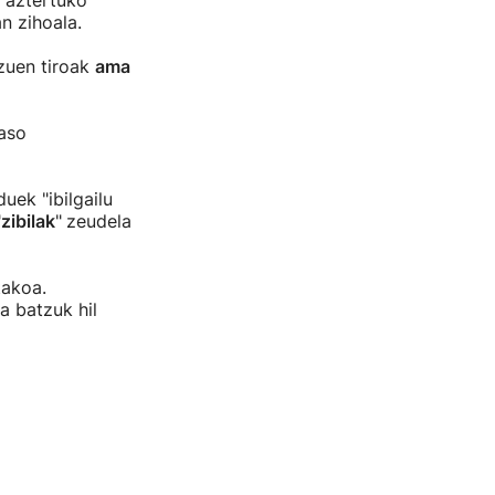
 aztertuko
n zihoala.
 zuen tiroak
ama
jaso
uek "ibilgailu
"
zibilak
"
zeudela
takoa.
a batzuk hil