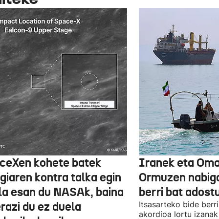
ceXen kohete batek
Iranek eta Om
giaren kontra talka egin
Ormuzen nabiga
la esan du NASAk, baina
berri bat adost
razi du ez duela
Itsasarteko bide berri
akordioa lortu izanak