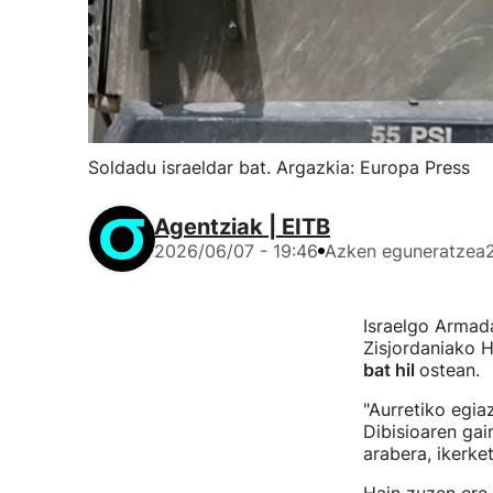
Soldadu israeldar bat. Argazkia: Europa Press
Agentziak | EITB
2026/06/07 - 19:46
Azken eguneratzea
Israelgo Armad
Zisjordaniako H
bat hil
ostean.
"Aurretiko egia
Dibisioaren gai
arabera, ikerke