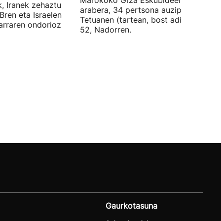
Marokoko Giza Eskubideen Elkartear
k, Iranek zehaztu
arabera, 34 pertsona auzipetu dituzt
Bren eta Israelen
Tetuanen (tartean, bost adingabe) et
tarraren ondorioz
52, Nadorren.
Gaurkotasuna