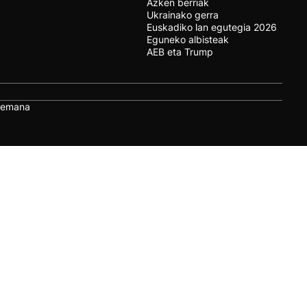
Azken berriak
Ukrainako gerra
Euskadiko lan egutegia 2026
Eguneko albisteak
AEB eta Trump
remana