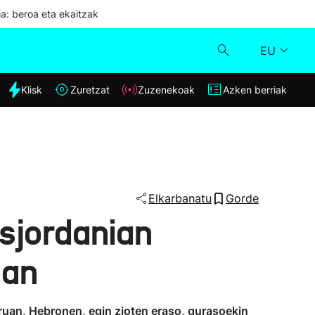
ia: beroa eta ekaitzak
EU
dia
Klisk
Zuretzat
Zuzenekoak
Azken berriak
Klisk
Zuzenekoak
Zuretzat
Elkarbanatu
Gorde
isjordanian
Azken berriak
ean
ruan, Hebronen, egin zioten eraso, gurasoekin