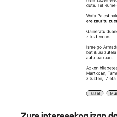
Hain zuzen ere
dute. Tel Rumei
Wafa Palestinak
ere zauritu zue
Gaineratu duene
zituztenean.
Israelgo Armada
bat ikusi zutel
auto barruan.
Azken hilabete
Martxoan, Tamun
zituzten, 7 eta
Israel
Mun
Zure interesekoa izan d