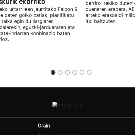
skurik ekarriko
berriro irekiko duteni
ko urtarrilean jaurtitako Falcon 9
duenaren arabera, AE
e baten goiko zatiak, planifikatu
arteko erasoaldi mili
 talka egin du Ilargiaren
itxi baitzuten.
zalarekin, eguzki-jardueraren eta
tate-indarren konbinazio baten
ioz.
Orain