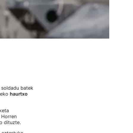
n soldadu batek
eteko
haurtxo
keta
. Horren
o dituzte.