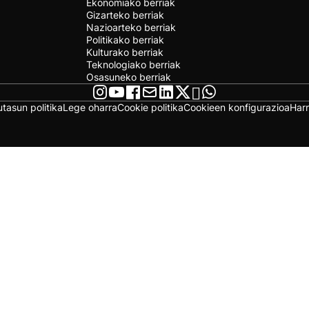
Ekonomiako berriak
Gizarteko berriak
Nazioarteko berriak
Politikako berriak
Kulturako berriak
Teknologiako berriak
Osasuneko berriak
utasun politika
Lege oharra
Cookie politika
Cookieen konfigurazioa
Har