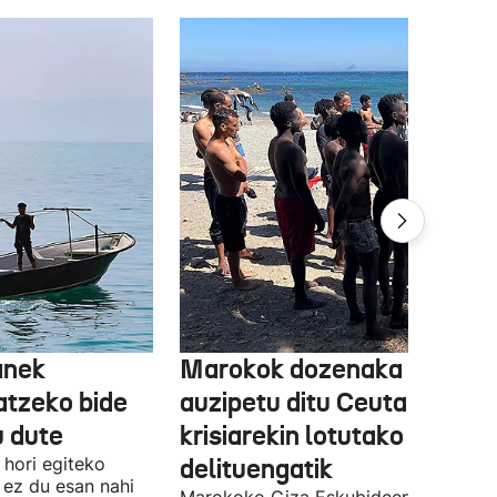
anek
Marokok dozenaka pertso
tzeko bide
auzipetu ditu Ceutako
u dute
krisiarekin lotutako
 hori egiteko
delituengatik
 ez du esan nahi