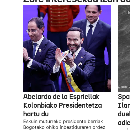
Abelardo de la Espriellak
Spa
Kolonbiako Presidentetza
Ilar
hartu du
due
Eskuin muturreko presidente berriak
adie
Bogotako ohiko inbestiduraren ordez