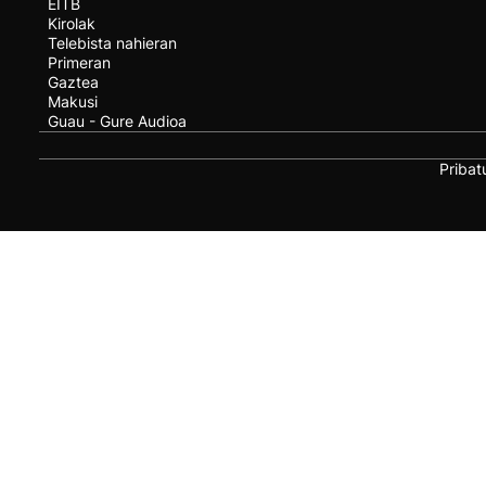
EITB
Kirolak
Telebista nahieran
Primeran
Gaztea
Makusi
Guau - Gure Audioa
Pribat