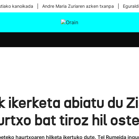
|
|
tiako kanoikada
Andre Maria Zuriaren azken txanpa
Egurald
tura
Ikusmiran
Egural
Osasuna
Teknologia
ikerketa abiatu du Z
rtxo bat tiroz hil ost
beteko haurtxoaren hilketa ikertuko dute. Tel Rumeida ingu