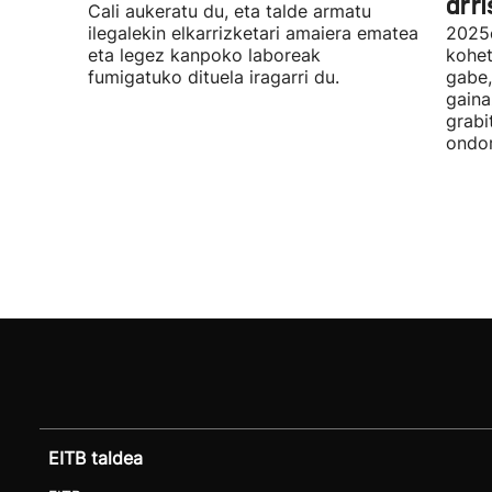
arri
Cali aukeratu du, eta talde armatu
ilegalekin elkarrizketari amaiera ematea
2025e
eta legez kanpoko laboreak
kohet
fumigatuko dituela iragarri du.
gabe,
gaina
grabi
ondor
EITB taldea