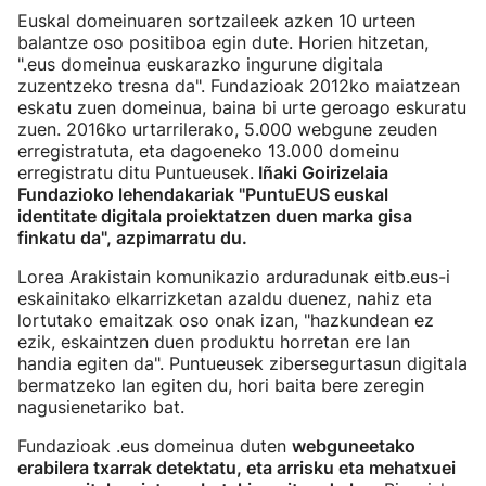
Euskal domeinuaren sortzaileek azken 10 urteen
balantze oso positiboa egin dute. Horien hitzetan,
".eus domeinua euskarazko ingurune digitala
zuzentzeko tresna da". Fundazioak 2012ko maiatzean
eskatu zuen domeinua, baina bi urte geroago eskuratu
zuen. 2016ko urtarrilerako, 5.000 webgune zeuden
erregistratuta, eta dagoeneko 13.000 domeinu
erregistratu ditu Puntueusek.
Iñaki Goirizelaia
Fundazioko lehendakariak "PuntuEUS euskal
identitate digitala proiektatzen duen marka gisa
finkatu da", azpimarratu du.
Lorea Arakistain komunikazio arduradunak eitb.eus-i
eskainitako elkarrizketan azaldu duenez, nahiz eta
lortutako emaitzak oso onak izan, "hazkundean ez
ezik, eskaintzen duen produktu horretan ere lan
handia egiten da". Puntueusek zibersegurtasun digitala
bermatzeko lan egiten du, hori baita bere zeregin
nagusienetariko bat.
Fundazioak .eus domeinua duten
webguneetako
erabilera txarrak detektatu, eta arrisku eta mehatxuei