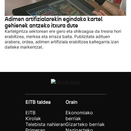
Adimen artifizialarekin egindako kartel
gehienek antzeko itxura dute
Kartelgintza sektorean ere gero eta ohikoagoa da tresna hori
erabiltzea, merkea eta erraza baita. Publizitate adituen
arabera, ordea, adimen artifiziala erabiltzea kaltegarria izan
daiteke markentzat.
EITB taldea
Orain
EITB
Ekonomiako
Kirolak
berriak
Telebista nahieran
Gizarteko berriak
Primeran
Nazioarteko