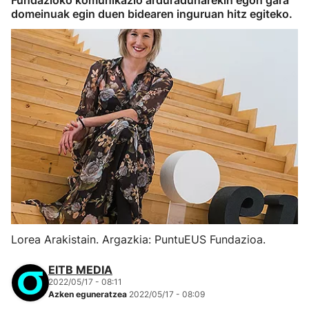
Fundazioko komunikazio arduradunarekin egon gara
domeinuak egin duen bidearen inguruan hitz egiteko.
Lorea Arakistain. Argazkia: PuntuEUS Fundazioa.
EITB MEDIA
2022/05/17 - 08:11
Azken eguneratzea
2022/05/17 - 08:09