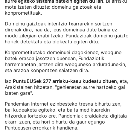
aurre egiteko sistema batekin egiten du lan
. Bi arrisku
mota izaten dituzte: domeinu gaiztoak eta
konprometituak.
Domeinu gaiztoak intentzio txarrarekin sortzen
direnak dira, hau da, .eus domeinua dute baina ez
modu zilegian erabiltzeko. Fundazioak domeinu gaizto
horiek detektatu eta blokeatu egiten ditu.
Konprometitutako domeinuei dagokienez, webgune
batek erasoa jasotzen duenean, Fundaziotik
harremanetan jartzen dira webguneko arduradunekin,
eta arazoa konpontzen saiatzen dira.
Iaz
PuntuEUSek 277 arrisku-kasu kudeatu zituen
, eta,
Arakistainen hitzetan, "gehienetan aurre hartzeko gai
izaten gara".
Pandemian Internet ezinbesteko tresna bihurtu zen,
bai kudeaketa egiteko, eta baita medikuarekin
hitzordua lortzeko ere. Pandemiak eraldaketa digitala
ekarri zuen, eta hori bihurtu da gaur egungo
Puntueusen erronkarik handiena.