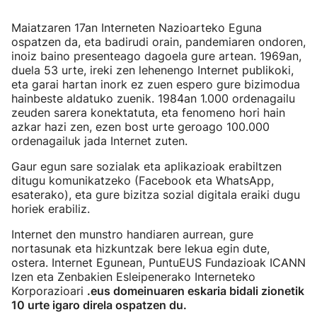
Maiatzaren 17an Interneten Nazioarteko Eguna
ospatzen da, eta badirudi orain, pandemiaren ondoren,
inoiz baino presenteago dagoela gure artean. 1969an,
duela 53 urte, ireki zen lehenengo Internet publikoki,
eta garai hartan inork ez zuen espero gure bizimodua
hainbeste aldatuko zuenik. 1984an 1.000 ordenagailu
zeuden sarera konektatuta, eta fenomeno hori hain
azkar hazi zen, ezen bost urte geroago 100.000
ordenagailuk jada Internet zuten.
Gaur egun sare sozialak eta aplikazioak erabiltzen
ditugu komunikatzeko (Facebook eta WhatsApp,
esaterako), eta gure bizitza sozial digitala eraiki dugu
horiek erabiliz.
Internet den munstro handiaren aurrean, gure
nortasunak eta hizkuntzak bere lekua egin dute,
ostera. Internet Egunean, PuntuEUS Fundazioak ICANN
Izen eta Zenbakien Esleipenerako Interneteko
Korporazioari
.eus domeinuaren eskaria bidali zionetik
10 urte igaro direla ospatzen du.