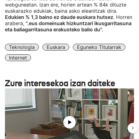
webguneetan. Izan ere, horien artean % 84k dituzte
euskarazko edukiak, baina asko eleanitzak dira.
Edukien % 1,3 baino ez daude euskara hutsez
. Horren
arabera,
".eus domeinuak hizkuntzari ikusgarritasuna
eta baliagarritasuna erakusteko balio du".
Teknologia
Euskara
Eguneko Titularrak
Internet
Zure interesekoa izan daiteke