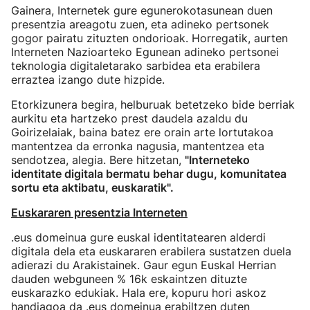
Gainera, Internetek gure egunerokotasunean duen
presentzia areagotu zuen, eta adineko pertsonek
gogor pairatu zituzten ondorioak. Horregatik, aurten
Interneten Nazioarteko Egunean adineko pertsonei
teknologia digitaletarako sarbidea eta erabilera
erraztea izango dute hizpide.
Etorkizunera begira, helburuak betetzeko bide berriak
aurkitu eta hartzeko prest daudela azaldu du
Goirizelaiak, baina batez ere orain arte lortutakoa
mantentzea da erronka nagusia, mantentzea eta
sendotzea, alegia. Bere hitzetan,
"Interneteko
identitate digitala bermatu behar dugu, komunitatea
sortu eta aktibatu, euskaratik".
Euskararen presentzia Interneten
.eus domeinua gure euskal identitatearen alderdi
digitala dela eta euskararen erabilera sustatzen duela
adierazi du Arakistainek. Gaur egun Euskal Herrian
dauden webguneen % 16k eskaintzen dituzte
euskarazko edukiak. Hala ere, kopuru hori askoz
handiagoa da .eus domeinua erabiltzen duten