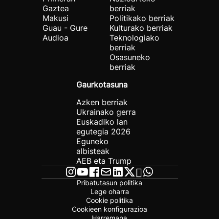
Gaztea
berriak
Makusi
Politikako berriak
Guau - Gure
Kulturako berriak
Audioa
Teknologiako
berriak
Osasuneko
berriak
Gaurkotasuna
Azken berriak
Ukrainako gerra
Euskadiko lan
egutegia 2026
Eguneko
albisteak
AEB eta Trump
Pribatutasun politika
Lege oharra
Cookie politika
Cookieen konfigurazioa
Harremana