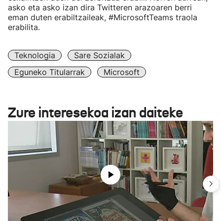
asko eta asko izan dira Twitteren arazoaren berri
eman duten erabiltzaileak, #MicrosoftTeams traola
erabilita.
Teknologia
Sare Sozialak
Eguneko Titularrak
Microsoft
Zure interesekoa izan daiteke