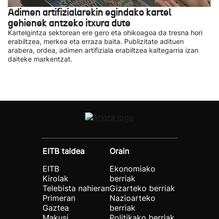
Adimen artifizialarekin egindako kartel
gehienek antzeko itxura dute
Kartelgintza sektorean ere gero eta ohikoagoa da tresna hori
erabiltzea, merkea eta erraza baita. Publizitate adituen
arabera, ordea, adimen artifiziala erabiltzea kaltegarria izan
daiteke markentzat.
EITB taldea
Orain
EITB
Ekonomiako
Kirolak
berriak
Telebista nahieran
Gizarteko berriak
Primeran
Nazioarteko
Gaztea
berriak
Makusi
Politikako berriak