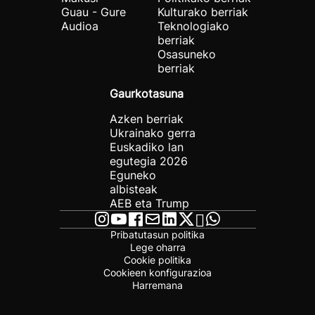
Guau - Gure
Kulturako berriak
Audioa
Teknologiako
berriak
Osasuneko
berriak
Gaurkotasuna
Azken berriak
Ukrainako gerra
Euskadiko lan
egutegia 2026
Eguneko
albisteak
AEB eta Trump
Pribatutasun politika
Lege oharra
Cookie politika
Cookieen konfigurazioa
Harremana