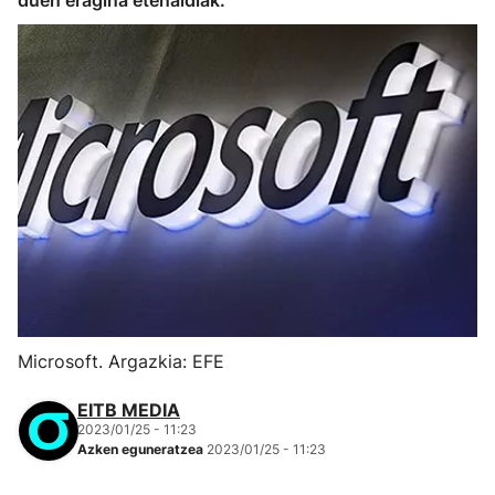
duen eragina etenaldiak.
Microsoft. Argazkia: EFE
EITB MEDIA
2023/01/25 - 11:23
Azken eguneratzea
2023/01/25 - 11:23