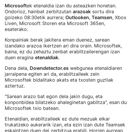
Microsoft
ek etenaldia izan du asteazken honetan.
Ondorioz, hainbat zerbitzutan
arazoak
sortu dira
goizeko 08:30etik aurrera;
Outlooken, Teamsen
, Xbox
Liven, Microsoft Storen eta Microsoft 365en,
esaterako.
Konpainiak berak jakitera eman duenez, sarean
izandako arazoa ikertzen ari dira orain. Microsoftek,
baina, ez du zehaztu zenbat erabiltzailerengan izan
duen eragina
etenaldiak
.
Dena dela,
Downdetector.es
webgunea etenaldiaren
jarraipena egiten ari da, erabiltzaileek zein
Microsoftek bidalitako akats eta txosten guztiak
aztertuz.
"Sarean arazo bat egon dela jakin dugu, eta
konponbidea bilatzeko ahaleginetan gabiltza", esan du
Microsoftek txio batean.
Etenaldian, erabiltzaileek ez dute mezuak elkar
trukatzeko aukerarik izan, eta ezin izan dute Teamsek
eskaintzen duen dei zerbitzua erabili. Horren aurrean,